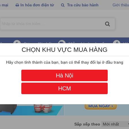
 mại
In hóa đơn điện tử
Tra cứu bảo hành
Giới thiệu
hãng
Giá ưu đãi nhất
Miễn phí vận chuyển
Hậ
CHỌN KHU VỰC MUA HÀNG
tác VERTEX
Hãy chọn tỉnh thành của bạn, bạn có thể thay đổi lại ở đầu trang
Hà Nội
HCM
Sắp xếp theo