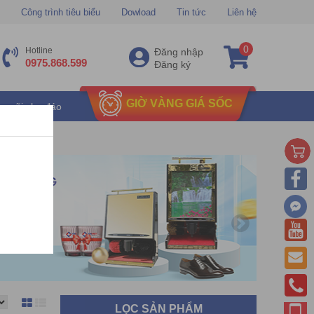
Công trình tiêu biểu
Dowload
Tin tức
Liên hệ
0
Hotline
Đăng nhập
0975.868.599
Đăng ký
GIỜ VÀNG GIÁ SỐC
u mãi chu đáo
LỌC SẢN PHẨM