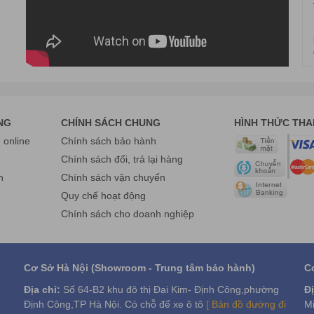
NG
CHÍNH SÁCH CHUNG
HÌNH THỨC TH
online
Chính sách bảo hành
g
Chính sách đổi, trả lại hàng
n
Chính sách vận chuyển
Quy chế hoạt động
Chính sách cho doanh nghiệp
Cơ Sở Hà Nội (Showroom - Trung tâm bảo hành)
C
Địa chỉ:
Số 64-B2 khu đô thị Đại Kim- Định Công,phường
Đị
Định Công,TP Hà Nội. Có chỗ để xe ô tô
[ Bản đồ đường đi
Mi