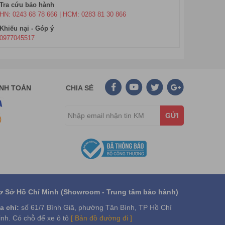
Tra cứu bảo hành
HN: 0243 68 78 666 | HCM: 0283 81 30 866
Khiếu nại - Góp ý
0977045517
ANH TOÁN
CHIA SẺ
GỬI
ơ Sở Hồ Chí Minh (Showroom - Trung tâm bảo hành)
a chỉ:
số 61/7 Bình Giã, phường Tân Bình, TP Hồ Chí
nh. Có chỗ để xe ô tô
[ Bản đồ đường đi ]