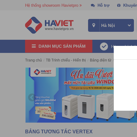
Hệ thống showroom Havietpro
Hỗ trợ
Khuyến
DANH MỤC SẢN PHẨM
Hàng chính 
Trang chủ
/
TB Trình chiếu - Hiển thị
/
Bảng điện tử
/
Bảng tương 
BẢNG TƯƠNG TÁC VERTEX