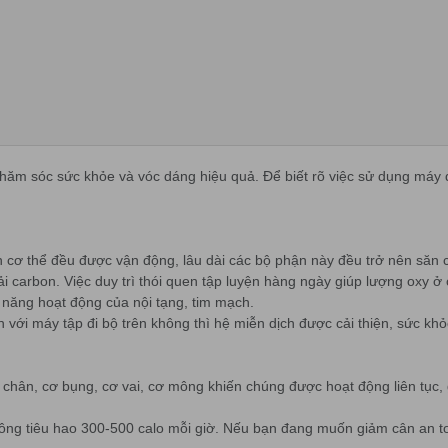
chăm sóc sức khỏe và vóc dáng hiệu quả. Để biết rõ việc sử dụng máy 
ên cơ thể đều được vận động, lâu dài các bộ phận này đều trở nên săn
i carbon. Việc duy trì thói quen tập luyện hàng ngày giúp lượng oxy ở
ả năng hoạt động của nội tạng, tim mạch.
với máy tập đi bộ trên không thì hệ miễn dịch được cải thiện, sức khỏ
 chân, cơ bụng, cơ vai, cơ mông khiến chúng được hoạt động liên tục, g
không tiêu hao 300-500 calo mỗi giờ. Nếu bạn đang muốn giảm cân an 