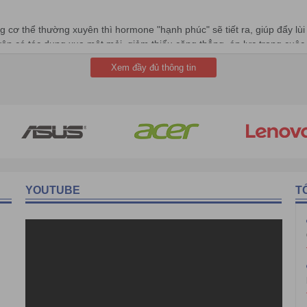
 cơ thể thường xuyên thì hormone "hạnh phúc" sẽ tiết ra, giúp đẩy lùi
ên có tác dụng xua mệt mỏi, giảm thiểu căng thẳng, áp lực trong cuộc 
Xem đầy đủ thông tin
hể thao luôn giúp con người có giấc ngủ ngon hơn. Vậy nên, tập luyệ
ìm vào giấc ngủ.
YOUTUBE
T