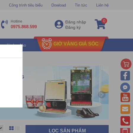
Công trình tiêu biểu
Dowload
Tin tức
Liên hệ
0
Hotline
Đăng nhập
0975.868.599
Đăng ký
GIỜ VÀNG GIÁ SỐC
u mãi chu đáo
LỌC SẢN PHẨM