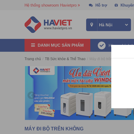
Hệ thống showroom Havietpro
Hỗ trợ
Khuyến
DANH MỤC SẢN PHẨM
Hàng chính 
Trang chủ
/
TB Sức khỏe & Thể Thao
/
Máy đi bộ trên không
MÁY ĐI BỘ TRÊN KHÔNG