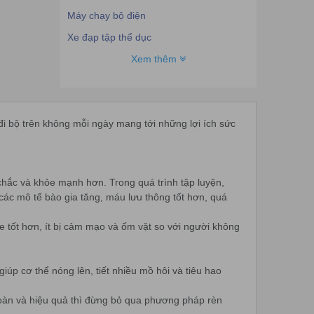
Máy chạy bộ điện
Xe đạp tập thể dục
Máy đi bộ trên không
Xem thêm
Máy tập cơ bụng
Máy tập cho người già
đi bộ trên không mỗi ngày mang tới những lợi ích sức
Dụng cụ thể lực gia đình
Phòng tập thể hình Gym
Máy đo đường huyết
 chắc và khỏe mạnh hơn. Trong quá trình tập luyện,
Máy khí dung mũi họng
 các mô tế bào gia tăng, máu lưu thông tốt hơn, quá
Thảm tập Yoga
e tốt hơn, ít bị cảm mạo và ốm vặt so với người không
Lều cắm trại
Dụng cụ điền kinh
iúp cơ thể nóng lên, tiết nhiều mồ hôi và tiêu hao
Golf
Máy đo SPO2
toàn và hiệu quả thì đừng bỏ qua phương pháp rèn