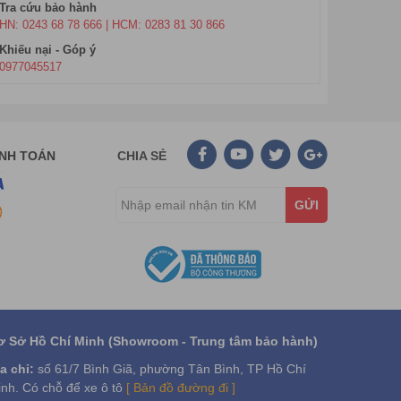
Tra cứu bảo hành
HN: 0243 68 78 666 | HCM: 0283 81 30 866
Khiếu nại - Góp ý
0977045517
 nào trong ngày. Thuộc dòng máy tập thể dục cơ, nên
ANH TOÁN
CHIA SẺ
 lắp đặt cố định ngoài trời. Để sử dụng
máy đi bộ
GỬI
p có thể bị ngã
ơ Sở Hồ Chí Minh (Showroom - Trung tâm bảo hành)
a chỉ:
số 61/7 Bình Giã, phường Tân Bình, TP Hồ Chí
nh. Có chỗ để xe ô tô
[ Bản đồ đường đi ]