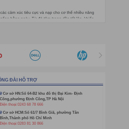
Máy tăm nước
Dụng cụ thể lực ngoài trời
 các cảm xúc tiêu cực và nạp cho cơ thể nhiều năng
sống hằng ngày. Từ đó tâm trạng dần tốt lên, khiến
Bộ Kít Xét Nghiệm Covid-19
n hàng ngày trên máy tập khiến cơ thể được hoạt động
ỔNG ĐÀI HỖ TRỢ
Cơ sở HN:Số 64-B2 khu đô thị Đại Kim- Định
Công,phường Định Công,TP Hà Nội
Điện thoại:0243 68 78 666
Cơ sở HCM:Số 61/7 Bình Giã, phường Tân
Bình,Thành phố Hồ Chí Minh
Điện thoại:0283 81 30 866