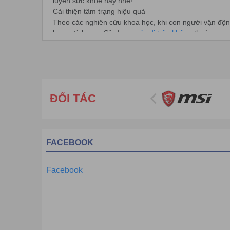
luyện sức khỏe này nhé!
Cải thiện tâm trạng hiệu quả
Theo các nghiên cứu khoa học, khi con người vận động
lượng tích cực. Sử dụng
máy đi trên không
thường xuy
bạn vui vẻ và hạnh phúc mỗi ngày.
Giúp ngủ ngon
Thực tế chứng minh, thường xuyên tập luyện thể dục t
toàn diện, xả hết nhưng mệt mỏi, áp lực, cơ thể dễ ch
ĐỐI TÁC
FACEBOOK
Facebook