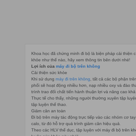
Khoa học đã chứng minh đi bộ là biện pháp cải thiện 
khỏe như thế nào, hãy xem thông tin bên dưới nhé!
Lợi ích của
máy đi bộ trên không
Cải thiện sức khỏe
Khi sử dụng
máy đi trên không
, tất cả các bộ phận tr
phổi sẽ hoạt động nhiều hơn, nạp nhiều oxy và đào thả
trình trao đổi chất tiến hành thuận lợi và nâng cao kh
Thực tế cho thấy, những người thường xuyên tập luyện 
tập luyện thể thao.
Giảm cân an toàn
Đi bộ trên máy tác động trực tiếp vào các nhóm cơ tay
calo, từ đó hỗ trợ quá trình giảm cân hiệu quả.
Theo các HLV thể dục, tập luyện với máy đi bộ trên 