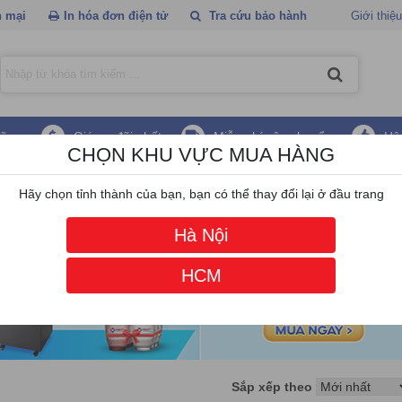
 mại
In hóa đơn điện tử
Tra cứu bảo hành
Giới thiệu
hãng
Giá ưu đãi nhất
Miễn phí vận chuyển
Hậ
CHỌN KHU VỰC MUA HÀNG
Hãy chọn tỉnh thành của bạn, bạn có thể thay đổi lại ở đầu trang
Hà Nội
HCM
Sắp xếp theo