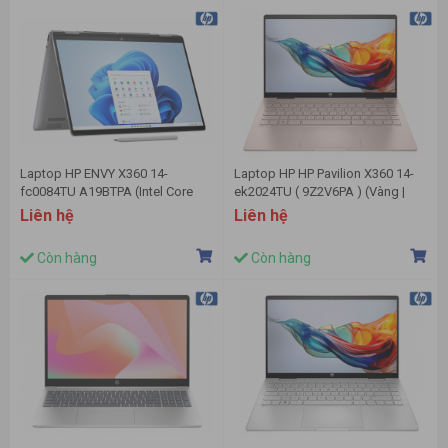
Laptop HP ENVY X360 14-
Laptop HP HP Pavilion X360 14-
fc0084TU A19BTPA (Intel Core
ek2024TU ( 9Z2V6PA ) (Vàng |
Ultra 7 155U | 32GB | 1TB | 14 inch
Intel Core 5 120U | Ram 16GB |
Liên hệ
Liên hệ
2.8K | Win 11 | Bạc)
512GSSD | Intel | 14 inch FHD
(1920 x 1080) | Windows 11
Còn hàng
Còn hàng
Home | 1Yr)