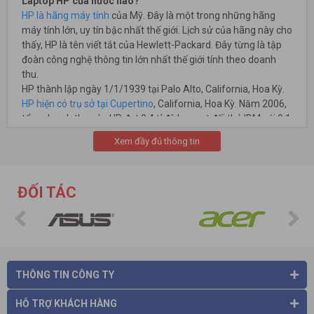
Laptop HP của nước nào?
HP là hãng máy tính
của Mỹ. Đây là một trong những hãng
máy tính lớn, uy tín bậc nhất thế giới. Lịch sử của hãng này cho
thấy, HP là tên viết tắt của Hewlett-Packard. Đây từng là tập
đoàn công nghệ thông tin lớn nhất thế giới tính theo doanh
thu.
HP thành lập ngày 1/1/1939 tại Palo Alto, California, Hoa Kỳ.
HP hiện có trụ sở tại Cupertino
, California, Hoa Kỳ. Năm 2006,
tổng doanh thu của HP đạt 9.4 tỉ đô la, vượt đối thủ IBM với 9.1
tỉ, chính thức vươn lên vị trí số 1 trong các công ty công nghệ
Xem đầy đủ thông tin
thông tin.
HP được thành lập bởi Bill Hewlett và Dave Packard, với hình
thức là nhà sản xuất công cụ đo lường và kiểm định với vốn
ĐỐI TÁC
đầu tư là US$538. Cả hai đã tốt nghiệp Đại học Stanford năm
1934. Công ty khởi đầu trong một ga-ra khi họ còn đang học
sau đại học ở Standford.
Dòng EliteBook Folio của
HP
THÔNG TIN CÔNG TY
HỖ TRỢ KHÁCH HÀNG