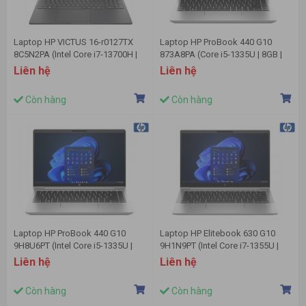
Laptop HP VICTUS 16-r0127TX
Laptop HP ProBook 440 G10
8C5N2PA (Intel Core i7-13700H |
873A8PA (Core i5-1335U | 8GB |
16GB | 512GB | RTX 4060 8GB |
512GB | Intel Iris Xe Graphics | 14
Liên hệ
Liên hệ
16.1 inch FHD | Windows 11 |
inch FHD | Win11 | Silver)
Đen)
Còn hàng
Còn hàng
Laptop HP ProBook 440 G10
Laptop HP Elitebook 630 G10
9H8U6PT (Intel Core i5-1335U |
9H1N9PT (Intel Core i7-1355U |
16GB | 512GB | Intel UHD | 14 inch
16GB | 512GB | Intel UHD
Liên hệ
Liên hệ
FHD | Win 11 | Bạc)
Graphics | 13.3 inch FHD | Win 11
Home | Bạc)
Còn hàng
Còn hàng