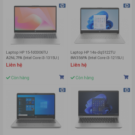
Laptop HP 15-fd0306TU
Laptop HP 14s-dq5122TU
A2NL7PA (Intel Core i3-1315U |
8W356PA (Intel Core i3-1215U |
8GB | 256GB | Intel Graphics | 15.6
8GB | 256GB | Intel UHD | Win 11 |
Liên hệ
Liên hệ
inch FHD | Win 11 | Bạc)
Bạc)
Còn hàng
Còn hàng