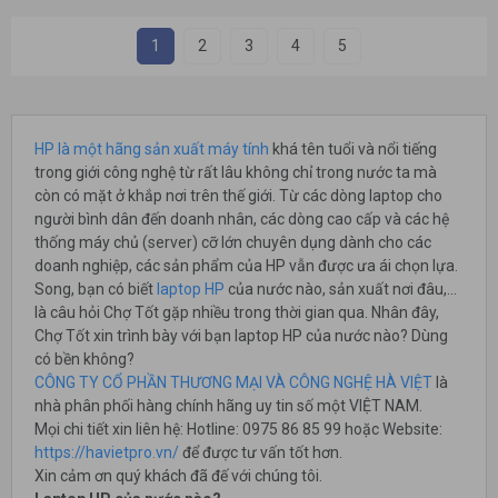
1
2
3
4
5
HP là một hãng sản xuất máy tính
khá tên tuổi và nổi tiếng
trong giới công nghệ từ rất lâu không chỉ trong nước ta mà
còn có mặt ở khắp nơi trên thế giới. Từ các dòng laptop cho
người bình dân đến doanh nhân, các dòng cao cấp và các hệ
thống máy chủ (server) cỡ lớn chuyên dụng dành cho các
doanh nghiệp, các sản phẩm của HP vẫn được ưa ái chọn lựa.
Song, bạn có biết
laptop HP
của nước nào, sản xuất nơi đâu,…
là câu hỏi Chợ Tốt gặp nhiều trong thời gian qua. Nhân đây,
Chợ Tốt xin trình bày với bạn laptop HP của nước nào? Dùng
có bền không?
CÔNG TY CỔ PHẦN THƯƠNG MẠI VÀ CÔNG NGHỆ HÀ VIỆT
là
nhà phân phối hàng chính hãng uy tin số một VIỆT NAM.
Mọi chi tiết xin liên hệ: Hotline: 0975 86 85 99 hoặc Website:
https://havietpro.vn/
để được tư vấn tốt hơn.
Xin cảm ơn quý khách đã đế với chúng tôi.