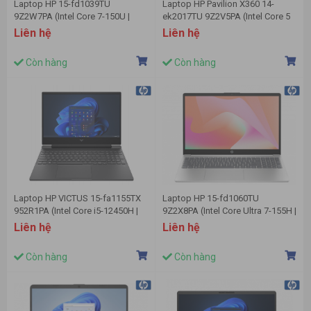
Laptop HP 15-fd1039TU
Laptop HP Pavilion X360 14-
9Z2W7PA (Intel Core 7-150U |
ek2017TU 9Z2V5PA (Intel Core 5
16GB | 512GB | Intel Arc | 15.6
120U | 16GB | 512GB | 14 inch
Liên hệ
Liên hệ
inch FHD | Win 11 | Bạc)
FHD | Cảm ứng | Win 11 | Bạc)
Còn hàng
Còn hàng
Laptop HP VICTUS 15-fa1155TX
Laptop HP 15-fd1060TU
952R1PA (Intel Core i5-12450H |
9Z2X8PA (Intel Core Ultra 7-155H |
8GB | 512GB | RTX 2050 4GB | 15.6
16GB | 512GB | Intel Arc | 15.6
Liên hệ
Liên hệ
inch FHD 144Hz | Win 11 | Đen)
inch FHD | Win 11 | Bạc)
Còn hàng
Còn hàng