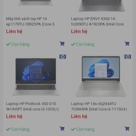
Máy tính xách tay HP 14
Laptop HP ENVY X360 14-
ep1179TU C89ZSPA (Core 5
fc0090TU A19C0PA (Intel Core
120U/ 16GB/ 512GB SSD/ 14 inch
Ultra 7 155U | 16GB | 512GB | 14
Liên hệ
Liên hệ
FHD/ Win11/ Silver)
inch 3K OLED | Cảm ứng | Win 11 |
Bạc)
Còn hàng
Còn hàng
Laptop HP ProBook 450 G10
Laptop HP 14s-dq2644TU
9H1N5PT (Intel core i5-1335U |
7C0W6PA (Intel Core i3-1115G4 |
16GB | 512GB | 15.6 inch FHD |
8GB | 256GB | Intel UHD | 14 inch
Liên hệ
Liên hệ
Intel UHD Graphics | Win 11 |
FHD | Win 11 | Bạc)
BẠC)
Còn hàng
Còn hàng