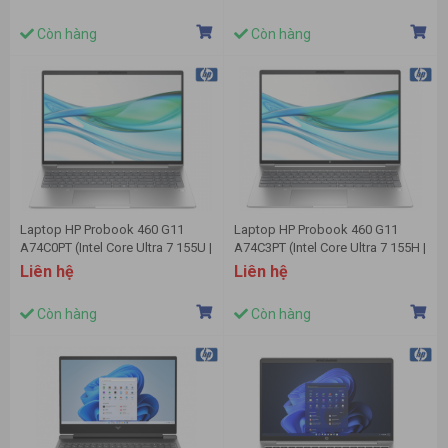
| 14 inch WUXGA | Cảm ứng | Win
Radeon | 14 inch 3K OLED | Cảm
11 | Bạc)
ứng | Win 11 | Bạc)
Còn hàng
Còn hàng
Laptop HP Probook 460 G11
Laptop HP Probook 460 G11
A74C0PT (Intel Core Ultra 7 155U |
A74C3PT (Intel Core Ultra 7 155H |
16GB | 512GB | 16 inch WUXGA
16GB | 512GB | Intel Arc | 16 inch
Liên hệ
Liên hệ
IPS | Win 11 | Bạc)
WUXGA | Win 11 | Bạc
Còn hàng
Còn hàng