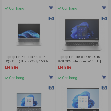
FHD Cảm ứng/Bút/Win11/Bạc)
FHD | Cảm ứng | Win 11 | Vàng)
Còn hàng
Còn hàng
Laptop HP ProBook 4 G1i 14
Laptop HP EliteBook 640 G10
BQ5B3PT (Ultra 5 225U/ 16GB/
873H2PA (Intel Core i7-1355U |
512GB SSD/ 14 inch WUXGA/
16GB | 512GB | Intel Iris Xe | 14
Liên hệ
Liên hệ
Win11/ Silver/ Vỏ nhôm)
inch FHD | Win 11 | Bạc)
Còn hàng
Còn hàng