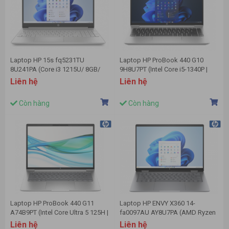
Laptop HP 15s fq5231TU
Laptop HP ProBook 440 G10
8U241PA (Core i3 1215U/ 8GB/
9H8U7PT (Intel Core i5-1340P |
256GB SSD/ Intel UHD Graphics/
16GB | 512GB | 14 inch FHD | Win
Liên hệ
Liên hệ
15.6inch Full HD/ Windows 11
11 | Bạc)
Home/ Silver/ Vỏ nhựa)
Còn hàng
Còn hàng
Laptop HP ProBook 440 G11
Laptop HP ENVY X360 14-
A74B9PT (Intel Core Ultra 5 125H |
fa0097AU AY8U7PA (AMD Ryzen
16GB | 512GB | Intel Arc Graphics
5 8640HS | 16GB | 512GB | AMD
Liên hệ
Liên hệ