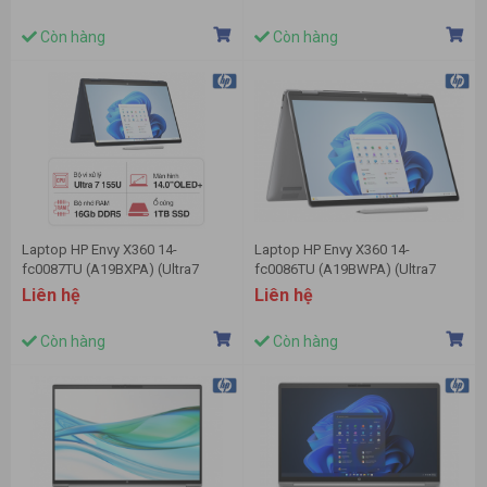
Win11/ Silver/ Vỏ nhôm)
2.8K Cảm ứng/Bút/Win11/Xanh)
Còn hàng
Còn hàng
Laptop HP Envy X360 14-
Laptop HP Envy X360 14-
fc0087TU (A19BXPA) (Ultra7
fc0086TU (A19BWPA) (Ultra7
155U/16GB RAM/1TB SSD/14
155U/32GB RAM/512GB SSD/14
Liên hệ
Liên hệ
2.8K Cảm ứng/Bút/Win11/Xanh)
2.8K Cảm ứng/Bút/Win11/Bạc)
Còn hàng
Còn hàng