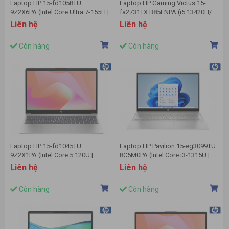
Laptop HP 15-fd1058TU
Laptop HP Gaming Victus 15-
9Z2X6PA (Intel Core Ultra 7-155H |
fa2731TX B85LNPA (i5 13420H/
16GB | 1TB | Intel Arc | 15.6 inch
16GB/ 512GB SSD/ RTX 3050
Liên hệ
Liên hệ
FHD | Win 11 | Bạc)
6Gb/ 15.6 inch FHD/ 144Hz/
Win11/ Black)
Còn hàng
Còn hàng
Laptop HP 15-fd1045TU
Laptop HP Pavilion 15-eg3099TU
9Z2X1PA (Intel Core 5 120U |
8C5M0PA (Intel Core i3-1315U |
16GB | 512GB | Intel Arc | 15.6
8GB | 256GB | Intel UHD | 15.6
Liên hệ
Liên hệ
inch FHD | Win 11 | Bạc)
inch FHD | Win 11 | BẠC)
Còn hàng
Còn hàng