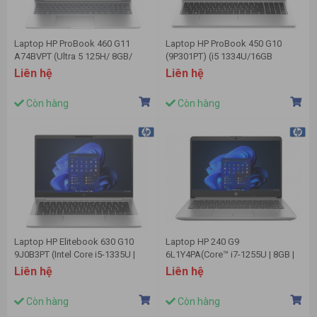
Laptop HP ProBook 460 G11
Laptop HP ProBook 450 G10
A74BVPT (Ultra 5 125H/ 8GB/
(9P301PT) (i5 1334U/16GB
512GB SSD/ 16 inch WUXGA/
RAM/512GB SSD/15.6
Liên hệ
Liên hệ
Win11/ Silver/ Vỏ nhôm)
FHD/Win11/Bạc)
Còn hàng
Còn hàng
Laptop HP Elitebook 630 G10
Laptop HP 240 G9
9J0B3PT (Intel Core i5-1335U |
6L1Y4PA(Core™ i7-1255U | 8GB |
8GB | 512GB | Intel UHD | 13.3
256GB | Iris® Xᵉ Graphics | 14
Liên hệ
Liên hệ
inch FHD | Win 11 | Bạc)
inch FHD | Windows 11 | Bạc)
Còn hàng
Còn hàng