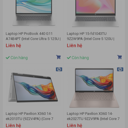
Laptop HP ProBook 440 G11
Laptop HP 15-fd1043TU
A74B4PT (Intel Core Ultra 5 125U |
9Z2W9PA (Intel Core 5 120U |
8 GB | 512GB | 14 inch WUXGA |
16GB | 1TB | Intel Arc | 15.6 inch
Liên hệ
Liên hệ
Win 11 | Bạc)
FHD | Win 11 | Bạc)
Còn hàng
Còn hàng
Laptop HP Pavilion X360 14-
Laptop HP Pavilion X360 14-
ek2013TU (9Z2V4PA) (Core 7
ek2027TU 9Z2V9PA (Intel Core 7
150U/16GB RAM/512GB SSD/14
150U | 16GB | 512GB | 14 inch
Liên hệ
Liên hệ