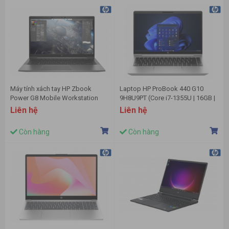
Máy tính xách tay HP Zbook
Laptop HP ProBook 440 G10
Power G8 Mobile Workstation
9H8U9PT (Core i7-1355U | 16GB |
33D91AV (Core i5-11500H | 16GB
512GB | 14 inch FHD | Win11 |
Liên hệ
Liên hệ
| 512GB | T600 4G | 15.6 inch FHD
Silver)
| Win 10 Pro | Bạc)
Còn hàng
Còn hàng