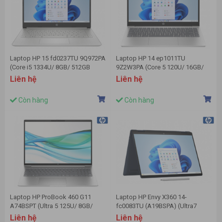
Laptop HP 15 fd0237TU 9Q972PA
Laptop HP 14 ep1011TU
(Core i5 1334U/ 8GB/ 512GB
9Z2W3PA (Core 5 120U/ 16GB/
SSD/ Intel Iris Xe Graphics/
512GB SSD/ 14 inch FHD/ Win11/
Liên hệ
Liên hệ
15.6inch Full HD/ Windows 11
Silver)
Home/ Bạc)
Còn hàng
Còn hàng
Laptop HP ProBook 460 G11
Laptop HP Envy X360 14-
A74BSPT (Ultra 5 125U/ 8GB/
fc0083TU (A19BSPA) (Ultra7
512GB SSD/ 16 inch WUXGA/
155U/32GB RAM/1TB SSD/14
Liên hệ
Liên hệ