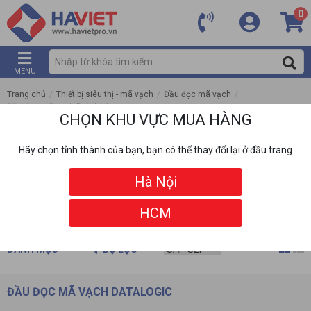
0
MENU
Trang chủ
/
Thiết bị siêu thị - mã vạch
/
Đầu đọc mã vạch
/
Đầu đọc mã vạch Datalogic
CHỌN KHU VỰC MUA HÀNG
Hãy chọn tỉnh thành của bạn, bạn có thể thay đổi lại ở đầu trang
Hà Nội
HCM
DANH MỤC
BỘ LỌC
ĐẦU ĐỌC MÃ VẠCH DATALOGIC