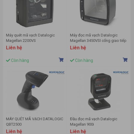
Máy quét mã vạch Datalogic
Máy đọc mã vạch Datalogic
Magellan 2200VS
Magellan 3450VSI cống giao tiếp
USB
Liên hệ
Liên hệ
Còn hàng
Còn hàng
MÁY QUÉT MÃ VẠCH DATALOGIC
Đầu đọc mã vạch Datalogic
QBT2500
Magellan 900i
Liên hệ
Liên hệ