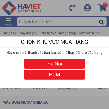
0
MENU
Trang chủ
/
Máy Công cụ - Công nghiệp & Nông nghiệp
/
Máy bơm nước
/
Máy bơm nước Shimizu
CHỌN KHU VỰC MUA HÀNG
Hãy chọn tỉnh thành của bạn, bạn có thể thay đổi lại ở đầu trang
Hà Nội
HCM
DANH MỤC
BỘ LỌC
MÁY BƠM NƯỚC SHIMIZU