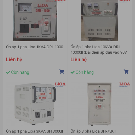
Ổn áp 1 pha Lioa 1KVA DRII 1000
Ổn áp 1 pha Lioa 10KVA DRII
10000II (Dải điện áp đầu vào 90V
- 250V)
Liên hệ
Liên hệ
Còn hàng
Còn hàng
Ổn áp 1 pha Lioa 3KVA SH 3000II
Ổn áp 3 pha Lioa SH-75K II