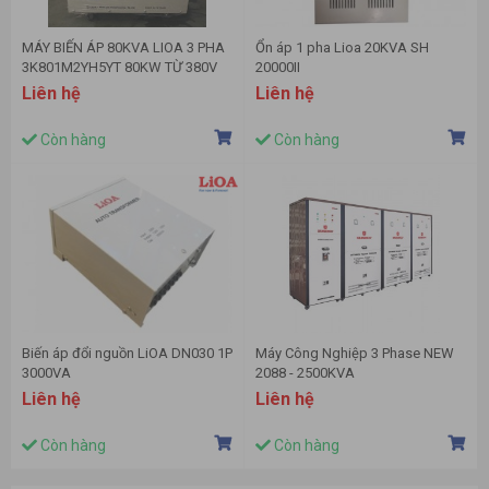
MÁY BIẾN ÁP 80KVA LIOA 3 PHA
Ổn áp 1 pha Lioa 20KVA SH
3K801M2YH5YT 80KW TỪ 380V
20000II
SANG 220V
Liên hệ
Liên hệ
Còn hàng
Còn hàng
Biến áp đổi nguồn LiOA DN030 1P
Máy Công Nghiệp 3 Phase NEW
3000VA
2088 - 2500KVA
Liên hệ
Liên hệ
Còn hàng
Còn hàng