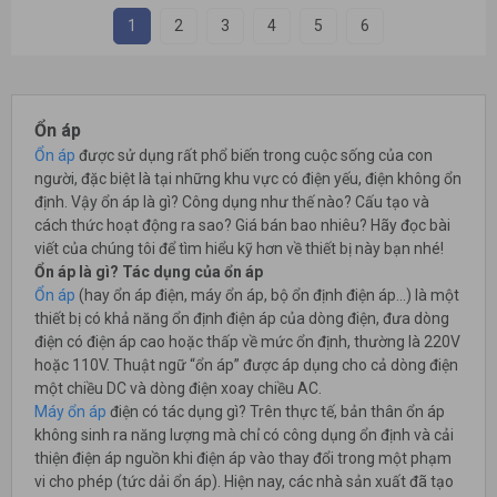
1
2
3
4
5
6
Ổn áp
Ổn áp
được sử dụng rất phổ biến trong cuộc sống của con
người, đặc biệt là tại những khu vực có điện yếu, điện không ổn
định. Vậy ổn áp là gì? Công dụng như thế nào? Cấu tạo và
cách thức hoạt động ra sao? Giá bán bao nhiêu? Hãy đọc bài
viết của chúng tôi để tìm hiểu kỹ hơn về thiết bị này bạn nhé!
Ổn áp là gì? Tác dụng của ổn áp
Ổn áp
(hay ổn áp điện, máy ổn áp, bộ ổn định điện áp…) là một
thiết bị có khả năng ổn định điện áp của dòng điện, đưa dòng
điện có điện áp cao hoặc thấp về mức ổn định, thường là 220V
hoặc 110V. Thuật ngữ “ổn áp” được áp dụng cho cả dòng điện
một chiều DC và dòng điện xoay chiều AC.
Máy ổn áp
điện có tác dụng gì? Trên thực tế, bản thân ổn áp
không sinh ra năng lượng mà chỉ có công dụng ổn định và cải
thiện điện áp nguồn khi điện áp vào thay đổi trong một phạm
vi cho phép (tức dải ổn áp). Hiện nay, các nhà sản xuất đã tạo