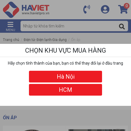
0
MENU
Trang chủ
/
Điện tử- Điện lạnh-Gia dụng
/
Ổn áp
CHỌN KHU VỰC MUA HÀNG
Hãy chọn tỉnh thành của bạn, bạn có thể thay đổi lại ở đầu trang
Hà Nội
HCM
DANH MỤC
BỘ LỌC
ỔN ÁP