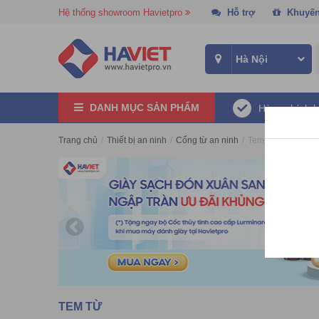
Hệ thống showroom Havietpro
Hỗ trợ
Khuyến
DANH MỤC SẢN PHẨM
Hàng chính 
Trang chủ
/
Thiết bị an ninh
/
Cổng từ an ninh
/
Tem từ
TEM TỪ