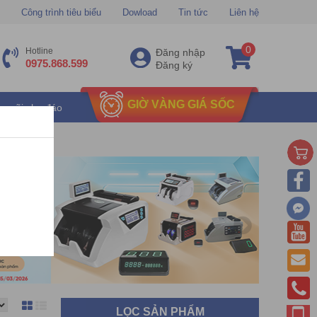
Công trình tiêu biểu
Dowload
Tin tức
Liên hệ
0
Hotline
Đăng nhập
0975.868.599
Đăng ký
GIỜ VÀNG GIÁ SỐC
u mãi chu đáo
LỌC SẢN PHẨM