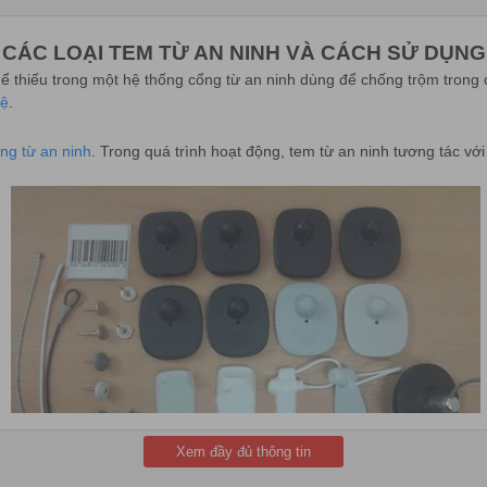
CÁC LOẠI TEM TỪ AN NINH VÀ CÁCH SỬ DỤNG
ể thiếu trong một hệ thống cổng từ an ninh dùng để chống trộm trong
vệ
.
ng từ an ninh
. Trong quá trình hoạt động, tem từ an ninh tương tác vớ
Xem đầy đủ thông tin