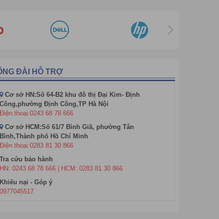
ựa vào tần số mà tem từ phát ra theo 2 loại đó là
tem
ỔNG ĐÀI HỖ TRỢ
shop mỹ phẩm.
g tin chi tiết:
Cơ sở HN:Số 64-B2 khu đô thị Đại Kim- Định
Công,phường Định Công,TP Hà Nội
Điện thoại:0243 68 78 666
 xuất từ nhựa nguyên sinh nên có khả năng chịu
Cơ sở HCM:Số 61/7 Bình Giã, phường Tân
a thường có màu đen và màu trắng với nhiều kích
Bình,Thành phố Hồ Chí Minh
Điện thoại:0283 81 30 866
Tra cứu bảo hành
HN: 0243 68 78 666 | HCM: 0283 81 30 866
Khiếu nại - Góp ý
0977045517