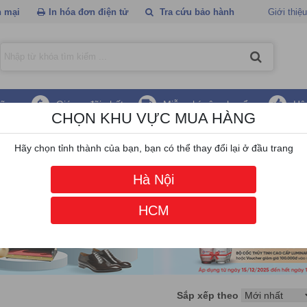
 mại
In hóa đơn điện tử
Tra cứu bảo hành
Giới thiệu
hãng
Giá ưu đãi nhất
Miễn phí vận chuyển
Hậ
CHỌN KHU VỰC MUA HÀNG
Hãy chọn tỉnh thành của bạn, bạn có thể thay đổi lại ở đầu trang
Hà Nội
HCM
Sắp xếp theo