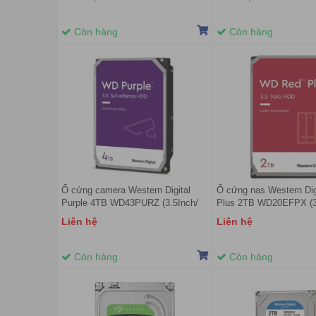
Còn hàng
Còn hàng
Ổ cứng camera Western Digital
Ổ cứng nas Western Dig
Purple 4TB WD43PURZ (3.5Inch/
Plus 2TB WD20EFPX (3
5400rpm/ Cache 256MB/ SATA3)
5400rpm/ 64MB/ SATA3
Liên hệ
Liên hệ
Còn hàng
Còn hàng