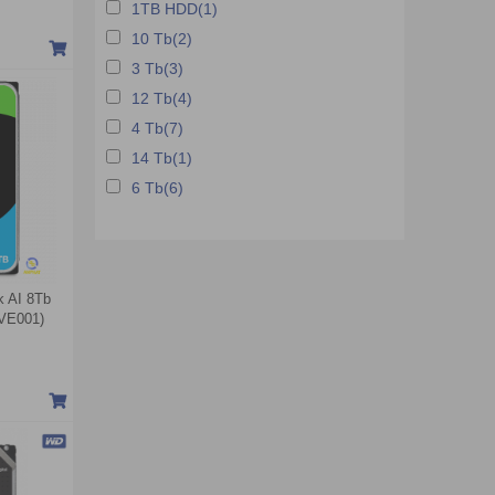
1TB HDD(1)
10 Tb(2)
3 Tb(3)
12 Tb(4)
4 Tb(7)
14 Tb(1)
6 Tb(6)
k AI 8Tb
VE001)