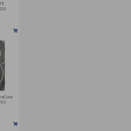
ATE
010
rraCuda
TA3