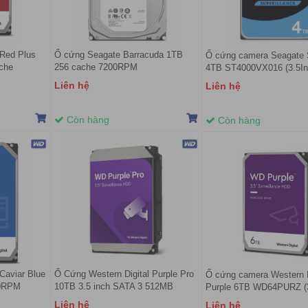
 Red Plus
Ổ cứng Seagate Barracuda 1TB
Ổ cứng camera Seagate
che
256 cache 7200RPM
4TB ST4000VX016 (3.5In
ST1000DM014
5400rpm/ Cache 256MB/
Liên hệ
Liên hệ
Còn hàng
Còn hàng
Caviar Blue
Ổ Cứng Western Digital Purple Pro
Ổ cứng camera Western D
00RPM
10TB 3.5 inch SATA 3 512MB
Purple 6TB WD64PURZ (3
Cache 7200RPM WD102PURP
5640rpm/ Cache 256MB/
Liên hệ
Liên hệ