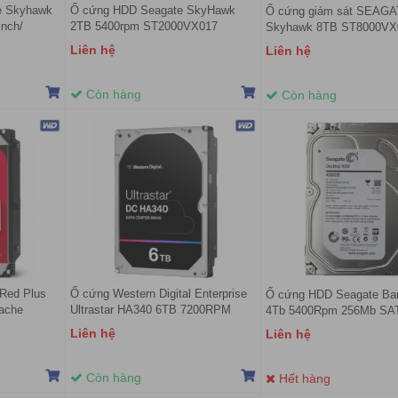
e Skyhawk
Ổ cứng HDD Seagate SkyHawk
Ổ cứng giám sát SEAG
nch/
2TB 5400rpm ST2000VX017
Skyhawk 8TB ST8000VX
/ SATA3)
(3.5Inch/ 5400rpm/ 256MB/ SATA3)
Liên hệ
Liên hệ
Còn hàng
Còn hàng
 Red Plus
Ổ cứng Western Digital Enterprise
Ổ cứng HDD Seagate Ba
ache
Ultrastar HA340 6TB 7200RPM
4Tb 5400Rpm 256Mb SA
256MB- WUS721206BLE6L4
Liên hệ
Liên hệ
Còn hàng
Hết hàng