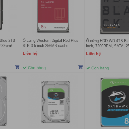
 Blue 2TB
Ổ cứng Western Digital Red Plus
Ổ cứng HDD WD 4TB Bla
200rpm/
8TB 3.5 inch 256MB cache
inch, 7200RPM, SATA, 
5640RPM WD80EFPX
Cache (WD4006FZBX)
Liên hệ
Liên hệ
Còn hàng
Còn hàng