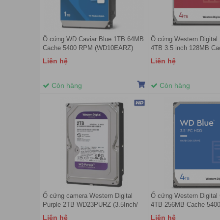
Ổ cứng WD Caviar Blue 1TB 64MB
Ổ cứng Western Digital
Cache 5400 RPM (WD10EARZ)
4TB 3.5 inch 128MB Ca
5400RPM WD40EFZZ
Liên hệ
Liên hệ
Còn hàng
Còn hàng
Ổ cứng camera Western Digital
Ổ cứng Western Digital 
Purple 2TB WD23PURZ (3.5Inch/
4TB 256MB Cache 54
5400rpm/ 64MB/ SATA3)
WD40EZZX
Liên hệ
Liên hệ