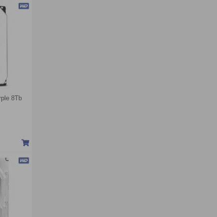
rple 8Tb