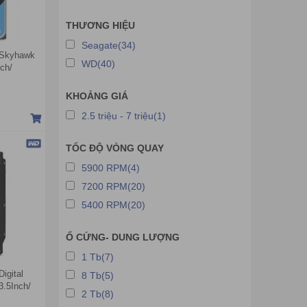
THƯƠNG HIỆU
Seagate(34)
 Skyhawk
WD(40)
ch/
 SATA3)
KHOẢNG GIÁ
2.5 triệu - 7 triệu(1)
TỐC ĐỘ VÒNG QUAY
5900 RPM(4)
7200 RPM(20)
5400 RPM(20)
Ổ CỨNG- DUNG LƯỢNG
1 Tb(7)
igital
8 Tb(5)
.5Inch/
2 Tb(8)
 SATA3)