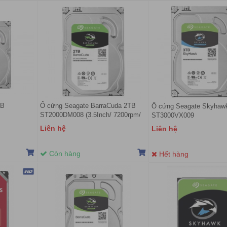
TB
Ổ cứng Seagate BarraCuda 2TB
Ổ cứng Seagate Skyhawk 
ST2000DM008 (3.5Inch/ 7200rpm/
ST3000VX009
256MB/ SATA3)
Liên hệ
Liên hệ
Còn hàng
Hết hàng