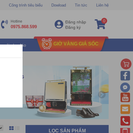
Công trình tiêu biểu
Dowload
Tin tức
Liên hệ
0
Hotline
Đăng nhập
0975.868.599
Đăng ký
GIỜ VÀNG GIÁ SỐC
u mãi chu đáo
LỌC SẢN PHẨM