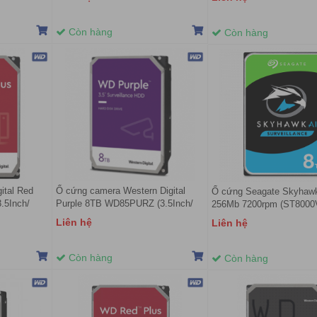
Còn hàng
Còn hàng
ital Red
Ổ cứng camera Western Digital
Ổ cứng Seagate Skyhaw
.5Inch/
Purple 8TB WD85PURZ (3.5Inch/
256Mb 7200rpm (ST8000
)
5640rpm/ Cache 256MB/ SATA3)
Liên hệ
Liên hệ
Còn hàng
Còn hàng