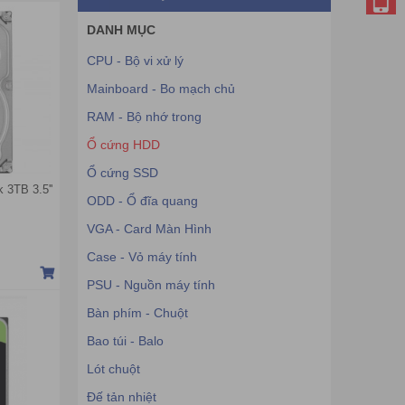
DANH MỤC
CPU - Bộ vi xử lý
​Mainboard - Bo mạch chủ
RAM - Bộ nhớ trong
​Ổ cứng HDD
​Ổ cứng SSD
3TB 3.5''
​ODD - Ổ đĩa quang
VGA - Card Màn Hình
Case - Vỏ máy tính
PSU - Nguồn máy tính
Bàn phím - Chuột
Bao túi - Balo
Lót chuột
Đế tản nhiệt