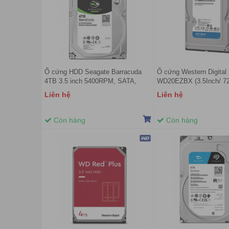
Ổ cứng HDD Seagate Barracuda
Ổ cứng Western Digital
4TB 3.5 inch 5400RPM, SATA,
WD20EZBX (3.5Inch/ 7
256MB Cache (ST4000DM004)
Cache 256MB/ SATA3)
Liên hệ
Liên hệ
Còn hàng
Còn hàng