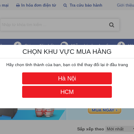
 mại
In hóa đơn điện tử
Tra cứu bảo hành
Giới thiệu
hãng
Giá ưu đãi nhất
Miễn phí vận chuyển
Hậ
CHỌN KHU VỰC MUA HÀNG
/
​Ổ cứng HDD
Hãy chọn tỉnh thành của bạn, bạn có thể thay đổi lại ở đầu trang
Hà Nội
HCM
Sắp xếp theo