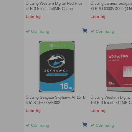
Ổ cứng Western Digital Red Plus
Ổ cứng camera Seagat
4TB 3.5 inch 256MB Cache
6TB ST6000VX009 (3.5I
5400RPM WD40EFPX
5400rpm/ Cache 256MB
Liên hệ
Liên hệ
Còn hàng
Còn hàng
Ổ cứng Seagate Skyhawk AI 16TB
Ổ cứng Western Digital
3.5'' ST16000VE002
10TB 3.5 inch 512MB C
7200RPM WD100EFGX
Liên hệ
Liên hệ
Còn hàng
Còn hàng