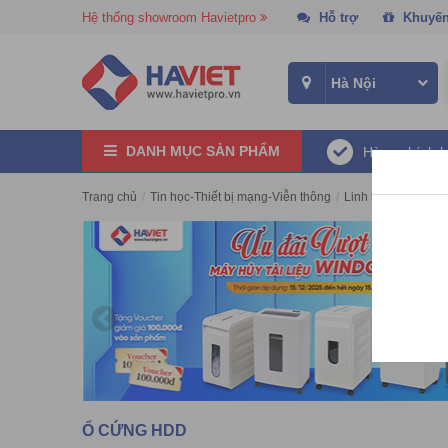
Hệ thống showroom Havietpro
Hỗ trợ
Khuyến
DANH MỤC SẢN PHẨM
Hàng chính 
Trang chủ
/
Tin học-Thiết bị mạng-Viễn thông
/
Linh kiện máy tính
​Ổ CỨNG HDD