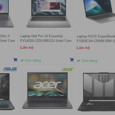
Slim 3
Laptop Dell Pro 14 Essential
Laptop ASUS ExpertBoo
ntel Core
PV14250-120U-08512U (Intel Core
P1503CVA-C5H08-50W (In
GB | Intel
5 120U | RAM 8GB | SSD 512GB |
5 Processor 210H | Intel 
Liên hệ
Liên hệ
GA IPS |
Intel Graphics | 14" FHD+ | Ubuntu |
15.6 inch FHD | 8GB | 51
Silver).
11 | Xám)
Còn hàng
Còn hàng