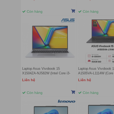
AMD Radeon 680M Graphics | 15.3
| 15.6 inch FHD IPS | N
inch WUXGA IPS | Win 11 | Xám)
Còn hàng
Còn hàng
Laptop Asus Vivobook 15
Laptop Asus Vivobook 
X1504ZA-NJ582W (Intel Core i3-
A1505VA-L1114W (Core 
1215U | 8GB | 512GB | Intel UHD |
16GB | 512GB | Iris Xe 
Liên hệ
Liên hệ
15.6 inch FHD | Win 11 | Bạc)
15.6inch FHD | Windows
Đen)
Còn hàng
Còn hàng