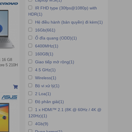
Laptop MSI(1)
IR FHD type (30fps@1080p) with
HDR(1)
Hệ điều hành (bản quyền) đi kèm(1)
16Gb(661)
Ổ đĩa quang (ODD)(1)
6400MHz(1)
160GB(1)
k 16 G8
Giao tiếp mở rộng(1)
ore 5 210H
4.5 GHz(1)
ch WUXGA
OS | Xám)
Wireless(1)
Bộ vi xử lý(1)
2 Loa(1)
Độ phân giải(1)
1 x HDMI™ 2.1 (8K @ 60Hz / 4K @
120Hz)(1)
4Gb(9)
Dung lượng(1)