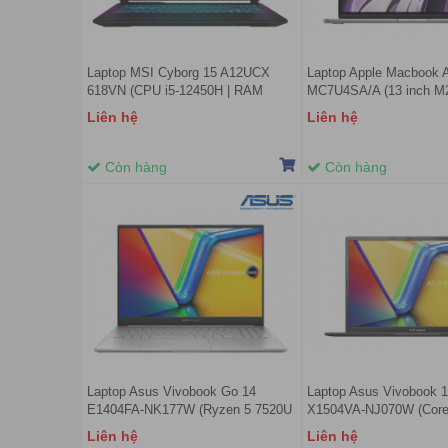
Laptop MSI Cyborg 15 A12UCX
Laptop Apple Macbook A
618VN (CPU i5-12450H | RAM
MC7U4SA/A (13 inch M
16GB DDR5 | SSD 512GB PCle |
8CPU/8GPU/16GB/256G
Liên hệ
Liên hệ
VGA RTX 2050 4GB | 15.6 FHD
Grey)
IPS 144Hz | Win11)
Còn hàng
Còn hàng
Laptop Asus Vivobook Go 14
Laptop Asus Vivobook 
E1404FA-NK177W (Ryzen 5 7520U
X1504VA-NJ070W (Core 
| 16GB | 512GB | 14 inch FHD |
16GB | 512GB | Intel Iri
Liên hệ
Liên hệ
AMD Radeon Graphics | Win 11 |
inch FHD | Win 11 | Xan