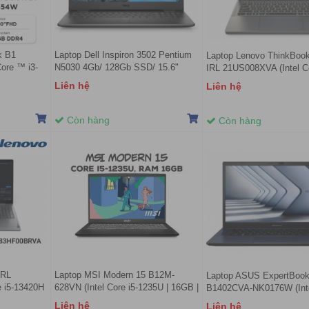
k B1
Laptop Dell Inspiron 3502 Pentium
Laptop Lenovo ThinkBoo
re ™ i3-
N5030 4Gb/ 128Gb SSD/ 15.6"
IRL 21US008XVA (Intel C
tel Iris Xe
HD/VGA ON/ Win10/Black/NK
210H | 16GB | 512GB | In
Liên hệ
Liên hệ
Graphics | 16 inch WUXG
OS | Xám)
Còn hàng
Còn hàng
IRL
Laptop MSI Modern 15 B12M-
Laptop ASUS ExpertBoo
 i5-13420H
628VN (Intel Core i5-1235U | 16GB |
B1402CVA-NK0176W (Intel
HD Graphics
512GB | Intel Iris Xe | 15.6 inch
1335U | 512GB | 16GB | I
Liên hệ
Liên hệ