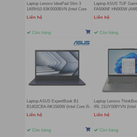
Laptop Lenovo IdeaPad Slim 3
Laptop ASUS TUF Gami
14IRH10 83K0000BVN (Intel Core
FA506NF HN005W (AMD
i5-13420H | 16GB | 512GB | Intel
7535HS | 8GB | 512GB 
Liên hệ
Liên hệ
UHD | 14 inch WUXGA OLED | Win
4GB | 15.6 inch FHD 14
11 | Xám)
11 | Đen)
Còn hàng
Còn hàng
Laptop ASUS ExpertBook B1
Laptop Lenovo ThinkBo
B1402CBA-NK1560W (Intel Core i5-
IRL 21UY008YVN (Intel 
1235U | 8GB DDR4 | 512GB | Intel
210H | 16GB | 1TB | Inte
Liên hệ
Liên hệ
UHD Graphics | 14 inch FHD |
14 inch WUXGA IPS | Wi
Windows 11 Home | Đen)
Xám)
Còn hàng
Còn hàng