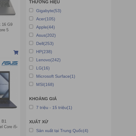
THƯƠNG HIỆU
Gigabyte(53)
Acer(105)
k 16 G9
Apple(44)
ore 5
Asus(202)
tel
A IPS | No
Dell(253)
HP(238)
Lenovo(242)
LG(16)
Microsoft Surface(1)
MSI(168)
KHOẢNG GIÁ
7 triệu - 15 triệu(1)
k B1
XUẤT XỨ
 Core i5-
Sản xuất tại Trung Quốc(4)
ntel UHD |