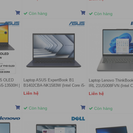
o OS | Xám)
FHD | Win 11 | Đen)
14 inch FHD | Win 11 | Đe
Còn hàng
Còn hàng
15 OLED
Laptop ASUS ExpertBook B1
Laptop Lenovo ThinkBoo
i5-13500H |
B1402CBA-NK1583W (Intel Core i5-
IRL 21US008FVN (Intel Co
Graphics |
1235U | 8GB DDR4 | 256GB | Intel
13420H | 16GB | 512GB |
Liên hệ
Liên hệ
 11 SL |
UHD Graphics | 14 inch FHD |
Graphics | 16 inch WUXG
Windows 11 Home | Đen)
Win 11 | Xám)
Còn hàng
Còn hàng