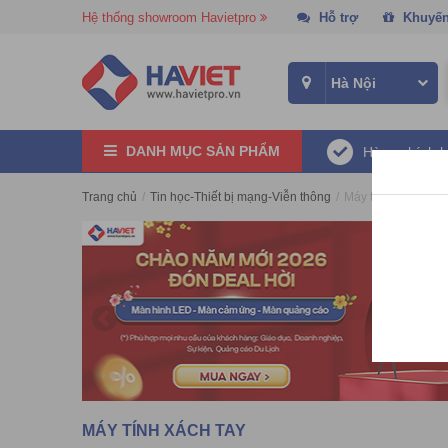
Hệ thống showroom Havietpro
Hỗ trợ
Khuyến
DANH MỤC SẢN PHẨM
Hàng chính 
Trang chủ
/
Tin học-Thiết bị mạng-Viễn thông
/
Máy tính xách tay
MÁY TÍNH XÁCH TAY