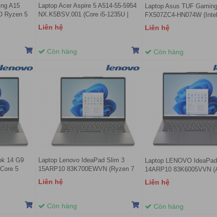
ng A15
Laptop Acer Aspire 5 A514-55-5954
Laptop Asus TUF Gaming
 Ryzen 5
NX.K5BSV.001 (Core i5-1235U |
FX507ZC4-HN074W (Intel 
| RTX 2050
8GB | 512G | Intel Iris Xe | 14.0
12500H | 8GB | 512GB |
Liên hệ
Liên hệ
4Hz | Win
inch FHD IPS | Win 11 | Xám)
4GB | 15.6 inch FHD 144
11 | Xám)
Còn hàng
Còn hàng
ok 14 G9
Laptop Lenovo IdeaPad Slim 3
Laptop LENOVO IdeaPad
Core 5
15ARP10 83K700EWVN (Ryzen 7
14ARP10 83K6005VVN 
l Graphics |
7735HS/16GB/512GB SSD/15.3
Ryzen 5 7535HS | AMD 
Liên hệ
Liên hệ
n 11 |
inch WUXGA/AMD Radeon
660M | 14 inch WUXGA |
680M/Win 11 Home/Xám)
512GB | Windows 11 Hom
Còn hàng
Còn hàng