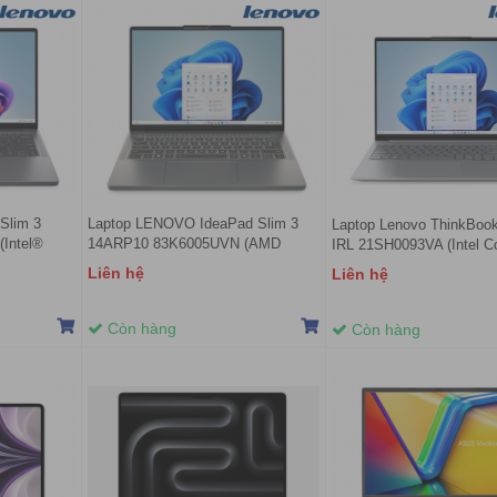
Slim 3
Laptop LENOVO IdeaPad Slim 3
Laptop Lenovo ThinkBoo
Intel®
14ARP10 83K6005UVN (AMD
IRL 21SH0093VA (Intel C
B DDR5 |
Ryzen 5 7535HS | AMD Radeon
| Intel Graphics | 16 in
Liên hệ
Liên hệ
 Intel®
660M | 14 inch WUXGA | 24GB |
IPS | 16GB | 512GB | No
GA IPS |
512GB | Windows 11 Home | Xám)
a Grey)
Còn hàng
Còn hàng