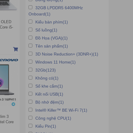
32GB LPDDR5 6400MHz
Onboard(1)
4 OLED
Kiểu bàn phím(1)
ore i5-
Số luồng(1)
ntel Iris
 | Bạc)
Đồ Họa (VGA)(1)
Tên sản phẩm(1)
3D Noise Reduction+ (3DNR+)(1)
Windows 11 Home(1)
32Gb(123)
Không có(1)
Số khe cắm(1)
Kết nối USB(1)
Bộ nhớ đệm(1)
Intel® Killer™ BE Wi-Fi 7(1)
lim 3
Công nghệ CPU(1)
tel Core
Kiểu Pin(1)
 | Intel
A IPS |