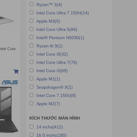
Ryzen™ 3(4)
Intel Core Ultra 7 155H(14)
Apple M3(5)
Intel Core Ultra 5(84)
Intel® Pentium N5030(1)
k
Ryzen AI 9(1)
tel Core
Intel Core i9(32)
Graphics |
2GB | Win
Intel Core Ultra 7(76)
Intel Core i3(69)
Apple M1(1)
Snapdragon® X(1)
Intel Core 7 150U(8)
Apple M2(7)
KÍCH THƯỚC MÀN HÌNH
14 inchs(412)
16.0 inchs(180)