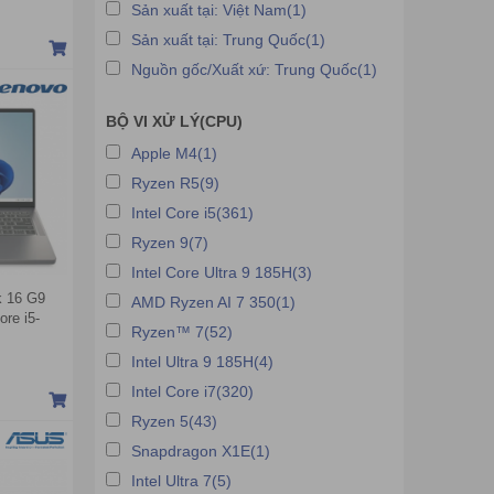
n)
Sản xuất tại: Việt Nam(1)
Sản xuất tại: Trung Quốc(1)
Nguồn gốc/Xuất xứ: Trung Quốc(1)
BỘ VI XỬ LÝ(CPU)
Apple M4(1)
Ryzen R5(9)
Intel Core i5(361)
Ryzen 9(7)
Intel Core Ultra 9 185H(3)
k 16 G9
AMD Ryzen AI 7 350(1)
re i5-
Ryzen™ 7(52)
 Intel UHD
A IPS |
Intel Ultra 9 185H(4)
Intel Core i7(320)
Ryzen 5(43)
Snapdragon X1E(1)
Intel Ultra 7(5)