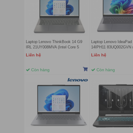
Laptop Lenovo ThinkBook 14 G9
Laptop Lenovo IdeaPad 
IRL 21UY008MVA (Intel Core 5
14IPH11 83UQ002GVN (I
210H | 16GB | 1TB | Intel Graphics |
Ultra 7 355 | 16GB | 512
Liên hệ
Liên hệ
14 inch WUXGA IPS | No OS |
Graphics | 14 inch WUX
Xám)
Win 11 | Xám)
Còn hàng
Còn hàng