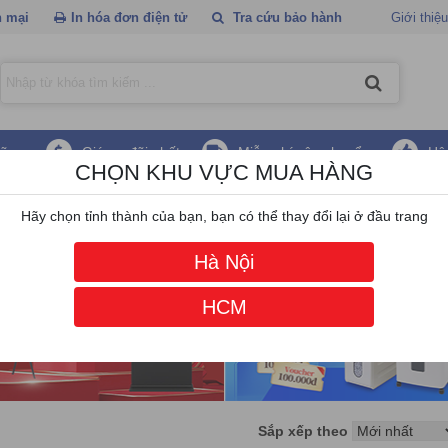
 mại
In hóa đơn điện tử
Tra cứu bảo hành
Giới thiệu
hãng
Giá ưu đãi nhất
Miễn phí vận chuyển
Hậ
CHỌN KHU VỰC MUA HÀNG
Hãy chọn tỉnh thành của bạn, bạn có thể thay đổi lại ở đầu trang
Hà Nội
HCM
Sắp xếp theo