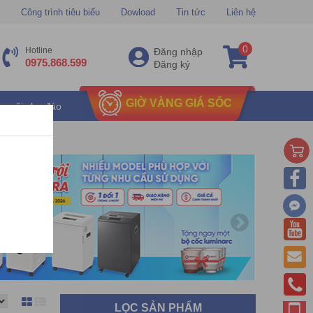
Công trình tiêu biểu
Dowload
Tin tức
Liên hệ
0
Hotline
Đăng nhập
0975.868.599
Đăng ký
GIỜ VÀNG GIÁ SỐC
u mãi chu đáo
LỌC SẢN PHẨM