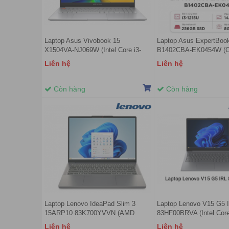
Laptop Asus Vivobook 15
Laptop Asus ExpertBoo
X1504VA-NJ069W (Intel Core i3-
B1402CBA-EK0454W (Co
1315U | 8GB | 512GB | Intel Iris Xe
1215U | 8GB | 256GB | In
Liên hệ
Liên hệ
| 15.6 inch FHD | Win 11 | Bạc)
| 14.0-inch FHD | Đen)
Còn hàng
Còn hàng
Laptop Lenovo IdeaPad Slim 3
Laptop Lenovo V15 G5 
15ARP10 83K700YVVN (AMD
83HF00BRVA (Intel Core
Ryzen 7 7735HS | 16GB | 512GB |
| 8GB | 512GB | Intel U
Liên hệ
Liên hệ