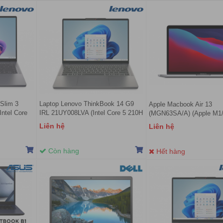
Slim 3
Laptop Lenovo ThinkBook 14 G9
Apple Macbook Air 13
ntel Core
IRL 21UY008LVA (Intel Core 5 210H
(MGN63SA/A) (Apple M1
GB | Intel
| 16GB | 512GB | Intel Graphics | 14
RAM/256GB SSD/13.3 in
Liên hệ
Liên hệ
GA IPS |
inch WUXGA IPS | No OS | Xám)
IPS/Mac OS/Xám) (NEW
Còn hàng
Hết hàng