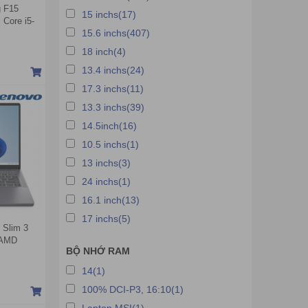
 F15
15 inchs(17)
Core i5-
15.6 inchs(407)
 RTX 3050
Hz | Win
18 inch(4)
13.4 inchs(24)
17.3 inchs(11)
13.3 inchs(39)
14.5inch(16)
10.5 inchs(1)
13 inchs(3)
24 inchs(1)
16.1 inch(13)
17 inchs(5)
 Slim 3
(AMD
BỘ NHỚ RAM
Radeon
 16GB |
14(1)
e | Xám)
100% DCI-P3, 16:10(1)