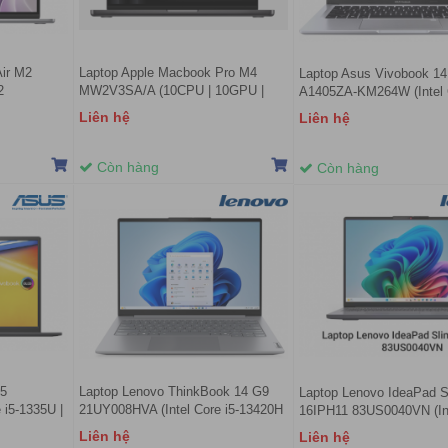
ir M2
Laptop Apple Macbook Pro M4
Laptop Asus Vivobook 1
2
MW2V3SA/A (10CPU | 10GPU |
A1405ZA-KM264W (Intel C
B - Space
16GB | 1TB | SPACE BLACK)
12500H | 16GB | 512GB | I
Liên hệ
Liên hệ
Xe | 14 inch 2.8K | Win 11
Còn hàng
Còn hàng
15
Laptop Lenovo ThinkBook 14 G9
Laptop Lenovo IdeaPad S
i5-1335U |
21UY008HVA (Intel Core i5-13420H
16IPH11 83US0040VN (In
s Xe | 15.6
| Intel UHD | 14 inch WUXGA |
Ultra 5 322 | 16GB | 512GB
Liên hệ
Liên hệ
h)
16GB | 512GB | NoOS | Xám)
Graphics | 16 inch WUXG