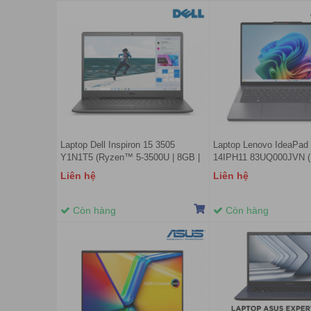
Laptop Dell Inspiron 15 3505
Laptop Lenovo IdeaPad 
Y1N1T5 (Ryzen™ 5-3500U | 8GB |
14IPH11 83UQ000JVN (I
512GB | AMD Radeon™ | 15.6 inch
Ultra 5 322 | 16GB | 512
Liên hệ
Liên hệ
FHD | Win 10 | Office Home | Đen)
Graphics | 14 inch WUX
Win 11 | Xám)
Còn hàng
Còn hàng