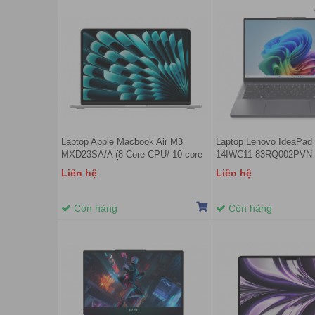
Laptop Apple Macbook Air M3
Laptop Lenovo IdeaPad 
MXD23SA/A (8 Core CPU/ 10 core
14IWC11 83RQ002PVN (
GPU/ 16GB/ 512GB/ 15.3inch/ Mac
Core™ 5 320 | RAM 8G
Liên hệ
Liên hệ
OS/ Silver)
SSD 512GB PCIe Gen4 |
Graphics | 14 inch WUX
Windows 11 Home | Lun
Còn hàng
Còn hàng