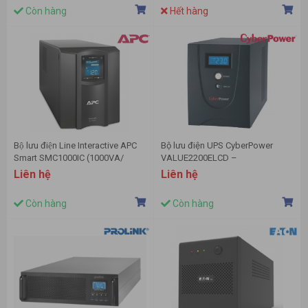
Còn hàng
Hết hàng
Bộ lưu điện Line Interactive APC
Bộ lưu điện UPS CyberPower
Smart SMC1000IC (1000VA/
VALUE2200ELCD –
600W)
2200VA/1320W
Liên hệ
Liên hệ
Còn hàng
Còn hàng