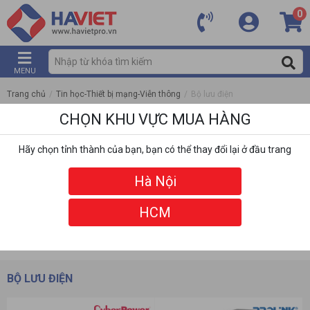
0
MENU
Trang chủ
/
Tin học-Thiết bị mạng-Viễn thông
/
Bộ lưu điện
CHỌN KHU VỰC MUA HÀNG
Hãy chọn tỉnh thành của bạn, bạn có thể thay đổi lại ở đầu trang
Hà Nội
HCM
DANH MỤC
BỘ LỌC
BỘ LƯU ĐIỆN