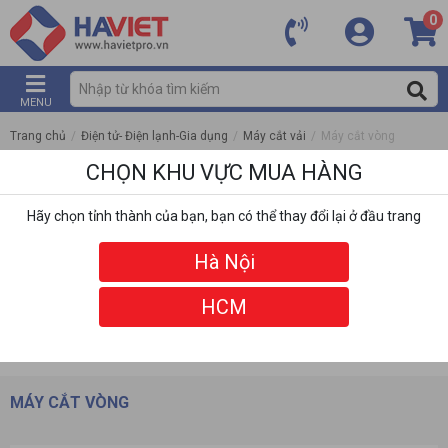
0
MENU
Trang chủ
/
Điện tử- Điện lạnh-Gia dụng
/
Máy cắt vải
/
Máy cắt vòng
CHỌN KHU VỰC MUA HÀNG
Hãy chọn tỉnh thành của bạn, bạn có thể thay đổi lại ở đầu trang
Hà Nội
HCM
DANH MỤC
BỘ LỌC
MÁY CẮT VÒNG