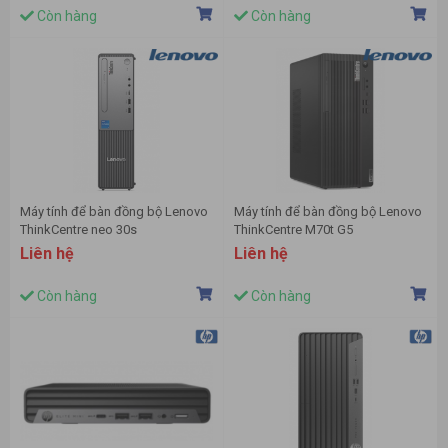
Home/1Y WTY)
NoOS | 1Y Pre)
Còn hàng
Còn hàng
Máy tính để bàn đồng bộ Lenovo
Máy tính để bàn đồng bộ Lenovo
ThinkCentre neo 30s
ThinkCentre M70t G5
13DG0005VA (Intel Core i7-
12U0000DVA (I5 14400/ 8GB/
Liên hệ
Liên hệ
13620H | 8GB | 512GB | Wifi6/BT |
512GB SSD/ Wifi + BT/ NoOS/ 1Y)
KB/M | NoOS | 1Y Pre | Đen)
Còn hàng
Còn hàng