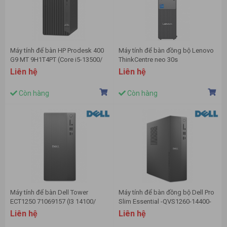
Máy tính để bàn HP Prodesk 400
Máy tính để bàn đồng bộ Lenovo
G9 MT 9H1T4PT (Core i5-13500/
ThinkCentre neo 30s
Intel Q670/ 8GB/ 512GB SSD/
13DG0006VA (Intel Core i7-
Liên hệ
Liên hệ
Intel UHD Graphics 770/
13620H | 16GB | 512GB | Wifi6/BT
Windows 11 Home)
| KB/M | NoOS | 1Y Pre | Đen)
Còn hàng
Còn hàng
Máy tính để bàn Dell Tower
Máy tính để bàn đồng bộ Dell Pro
ECT1250 71069157 (I3 14100/
Slim Essential -QVS1260-14400-
8GB/ 512GB SSD/ Wifi + BT/ Key/
08512W (Intel Core i5 14400 | 8GB
Liên hệ
Liên hệ
Mouse/ Win11/ 1Y)
DDR5 | 512GB SSD | No