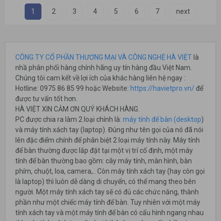
1
2
3
4
5
6
7
next
CÔNG TY CỔ PHẦN THƯƠNG MẠI VÀ CÔNG NGHỆ HÀ VIỆT
là
nhầ phân phối hàng chính hãng uy tín hàng đầu Việt Nam.
Chúng tôi cam kết về lợi ích của khác hàng liên hệ ngay :
Hotline: 0975 86 85 99 hoặc Website:
https://havietpro.vn/
để
được tư vấn tốt hơn.
HÀ VIỆT XIN CẢM ƠN QUÝ KHÁCH HÀNG.
PC được chia ra làm 2 loại chính là:
máy tính để bàn (desktop
)
và máy tính xách tay (laptop). Đúng như tên gọi của nó đã nói
lên đặc điểm chính để phân biệt 2 loại máy tính này. Máy tính
để bàn thường được lắp đặt tại một vị trí cố định, một máy
tính để bàn thường bao gồm: cây máy tính, màn hình, bàn
phím, chuột, loa, camera,.. Còn máy tính xách tay (hay còn gọi
là laptop) thì luôn dễ dàng di chuyển, có thể mang theo bên
người. Một máy tính xách tay sẽ có đủ các chức năng, thành
phần như một chiếc máy tính để bàn. Tuy nhiên với một máy
tính xách tay và một máy tính để bàn có cấu hình ngang nhau