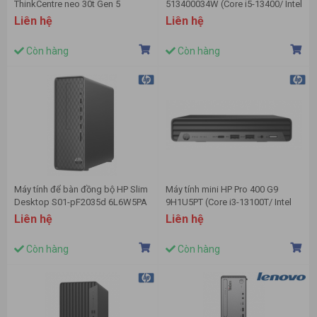
ThinkCentre neo 30t Gen 5
513400034W (Core i5-13400/ Intel
13K6000BVA (Intel Core i5-
B760/ 8GB/ 512GB SSD/ Intel
Liên hệ
Liên hệ
13420H | 16GB | 512GB |
UHD Graphics 770/ Windows 11
Integrated Intel UHD Graphics |
Home)
Còn hàng
Còn hàng
Đen | NoOS)
Máy tính để bàn đồng bộ HP Slim
Máy tính mini HP Pro 400 G9
Desktop S01-pF2035d 6L6W5PA
9H1U5PT (Core i3-13100T/ Intel
(Pentium Gold G7400 | 8GB | 256
Q670/ 8GB/ 256Gb SSD/ Intel
Liên hệ
Liên hệ
GB | Intel UHD | Win 11 | Đen)
UHD Graphics 730/ Win11)
Còn hàng
Còn hàng