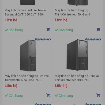
Máy tính để bàn Dell Pro Tower
Máy tính để bàn đồng bộ
Essential QVT1260 QVT1260-
ThinkCentre neo 50t Gen 6
14100-08512W (I3 14100/ 8GB/
13BB0005VA (Intel Core Ultra 5
Liên hệ
Liên hệ
512GB SSD/ Wifi + BT/ Key/
225 | 8GB | 512GB | Intel Graphics
Mouse/ Win11/ 1Y)
| Chuột | Bàn phím | Đen | NoOS)
Còn hàng
Còn hàng
Máy tính để bàn đồng bộ Lenovo
Máy tính để bàn đồng bộ Lenovo
ThinkCentre Neo 50s Gen 6
ThinkCentre neo 30t Gen 5
13DM003KVA (U5-225 | 8GD5 |
13K6000KVN ( i5-13420H | 16GD5
Liên hệ
Liên hệ
256GSSD | Wifi6/BT | KB/M |
| 512GSSD | Wifi6/BT | KB/M |
NoOS | 1Y Pre/ĐEN)
W11SL | 1Y Pre | ĐEN)
Còn hàng
Còn hàng