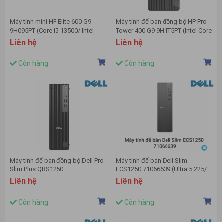
Máy tính mini HP Elite 600 G9
Máy tính để bàn đồng bộ HP Pro
9H095PT (Core i5-13500/ Intel
Tower 400 G9 9H1T5PT (Intel Core
Q670/ 8 GB/ 512GB SSD/ Intel
i5-13500 | 16GB | 512GB SSD |
Liên hệ
Liên hệ
UHD Graphics 770/ Win11)
Intel UHD Graphics 770 |
Windows 11 Home)
Còn hàng
Còn hàng
Máy tính để bàn đồng bộ Dell Pro
Máy tính để bàn Dell Slim
Slim Plus QBS1250
ECS1250 71066639 (Ultra 5 225/
42PROU7QBS1250 (Intel Core
16GB/ 512GB SSD/ Wifi + BT/
Liên hệ
Liên hệ
Ultra 7 265/16GB RAM/512GB
Key/ Mouse/ Win11/ 1Y)
SSD/Keyboard &
Còn hàng
Còn hàng
Mouse/Windows 11/3Y)