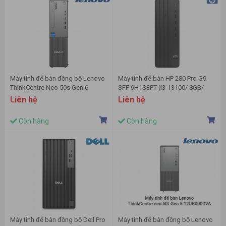
Máy tính để bàn đồng bộ Lenovo
Máy tính để bàn HP 280 Pro G9
ThinkCentre Neo 50s Gen 6
SFF 9H1S3PT (i3-13100/ 8GB/
13DM0047VA (Intel Core Ultra 3
256Gb SSD/ Wifi + BT/ Key/
Liên hệ
Liên hệ
205 | 8GB | 256GB | Intel Graphics
Mouse/ Win11/ 1Y)
| NoOS)
Còn hàng
Còn hàng
Máy tính để bàn đồng bộ Dell Pro
Máy tính để bàn đồng bộ Lenovo