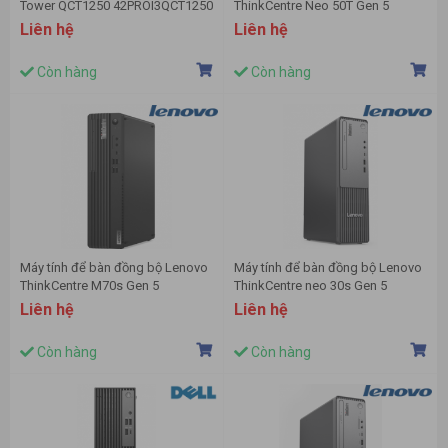
Tower QCT1250 42PROI3QCT1250
ThinkCentre Neo 50T Gen 5
(Intel Core i3-14100/8GB
12UB0000VA (Intel Core i3-14100
Liên hệ
Liên hệ
RAM/512GB SSD/Intel UHD
| 8GB | 256GB | Intel UHD | WL/BT
Graphics 730/Windows 11
| KB/M | NoOS | 1Y Pre | Đen)
Còn hàng
Còn hàng
Home)
Máy tính để bàn đồng bộ Lenovo
Máy tính để bàn đồng bộ Lenovo
ThinkCentre M70s Gen 5
ThinkCentre neo 30s Gen 5
12U3000KVA (Intel Core i5-14400
13DG0001VA (Intel Core i5-
Liên hệ
Liên hệ
| 8GB | 256GB | Intel UHD
13420H | 8GB | 512GB | Intel UHD |
Graphics 730 | KB - M | NoOS |
NoOS | Đen viền xám | 1Y)
Còn hàng
Còn hàng
Đen )