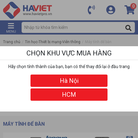
0
MENU
Trang chủ
/
Tin học-Thiết bị mạng-Viễn thông
/
Máy tính để bàn
CHỌN KHU VỰC MUA HÀNG
Hãy chọn tỉnh thành của bạn, bạn có thể thay đổi lại ở đầu trang
Hà Nội
HCM
DANH MỤC
BỘ LỌC
MÁY TÍNH ĐỂ BÀN