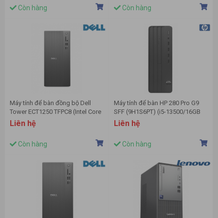
NoOS | 1Yr)
chuột)
Còn hàng
Còn hàng
Máy tính để bàn đồng bộ Dell
Máy tính để bàn HP 280 Pro G9
Tower ECT1250 TFPC8 (Intel Core
SFF (9H1S6PT) (i5-13500/16GB
i3-14100 | 8GB | 512GB SSD | KB
RAM/512GB
Liên hệ
Liên hệ
Copilot | M | Win 11SL | Pro | Đen)
SSD/WL+BT/K+M/Win 11)
Còn hàng
Còn hàng