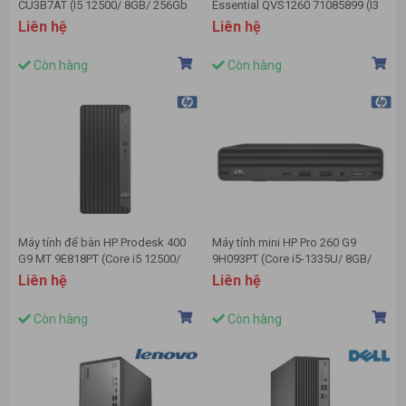
CU3B7AT (I5 12500/ 8GB/ 256Gb
Essential QVS1260 71085899 (I3
SSD/ Wifi + BT/ Key/ Mouse/
14100/ 8GB/ 512GB SSD/ Wifi +
Liên hệ
Liên hệ
Win11/ 1Y)
BT/ Key/ Mouse/ Win11/ 1Y)
Còn hàng
Còn hàng
Máy tính để bàn HP Prodesk 400
Máy tính mini HP Pro 260 G9
G9 MT 9E818PT (Core i5 12500/
9H093PT (Core i5-1335U/ 8GB/
Intel Q670/ 8GB/ 256Gb SSD/
256Gb SSD/ Intel UHD Graphics/
Liên hệ
Liên hệ
Intel UHD Graphics 770/
Win11)
Windows 11 Home)
Còn hàng
Còn hàng