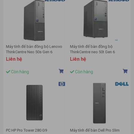
Máy tính để bàn đồng bộ Lenovo
Máy tính để bàn đồng bộ
ThinkCentre Neo 50s Gen 6
ThinkCentre neo 50t Gen 6
13DM003MVA (U5-225 | 16GD5 |
13BB0006VA (Intel Core Ultra 5
Liên hệ
Liên hệ
512GSSD | Wifi6/BT | KB/M |
225 | 16GB | 512GB | Intel
NoOS | 1Y Pre/ĐEN)
Graphics Chuột | Bàn phím | Đen |
Còn hàng
Còn hàng
NoOS)
PC HP Pro Tower 280 G9
Máy tính để bàn Dell Pro Slim