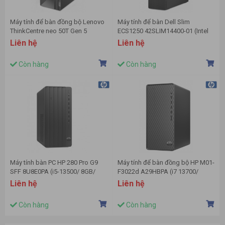
Máy tính để bàn đồng bộ Lenovo
Máy tính để bàn Dell Slim
ThinkCentre neo 50T Gen 5
ECS1250 42SLIM14400-01 (Intel
12UB0004VA ( i5-14400 | 8GB
Core i5 14400 | 16GB | 1TB | Intel
Liên hệ
Liên hệ
DDR5 | 512GB | Intel UHD 730 |
UHD | Mouse MS116/ Keyboard
NoOS | 1Yr)
KB216 | Wifi, Bluetooth |
Còn hàng
Còn hàng
Windows 11 Home | 1Y)
Máy tính bàn PC HP 280 Pro G9
Máy tính để bàn đồng bộ HP M01-
SFF 8U8E0PA (i5-13500/ 8GB/
F3022d A29HBPA (i7 13700/
256Gb SSD/ Wifi + BT/ Key/
16GB/ 512GB SSD/ Wifi + BT/
Liên hệ
Liên hệ
Mouse/ Win11/ 1Y)
Key/ Mouse/ Win11/ 1Y)
Còn hàng
Còn hàng