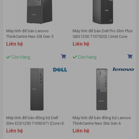
Máy tính để bàn Lenovo
Máy tính để bàn Dell Pro Slim Plus
ThinkCentre Neo 30t Gen 5
QBS1250 71075202 ( Intel Core
13K6000CVA ( Intel Core i5-
Ultra 5 235 vPro | 16GB DDR5 |
Liên hệ
Liên hệ
13420H | RAM 8GB DDR5 | SSD
512GB SSD NVMe | Intel Graphics
512GB PCIe NVMe | Intel UHD
| Windows 11 Home | 3Y)
Còn hàng
Còn hàng
Graphics | NoOS | Đen)
Máy tính để bàn đồng bộ Dell
Máy tính để bàn đồng bộ Lenovo
Slim ECS1250 71092471 (Core i5-
ThinkCentre Neo 50s Gen 6
14400/8GB/512GB SSD/Intel
13DM003LVA (U5-225 | 8GD5 |
Liên hệ
Liên hệ
UHD Graphics 730/Win 11
512GSSD | Wifi6 | BT | KB/M |