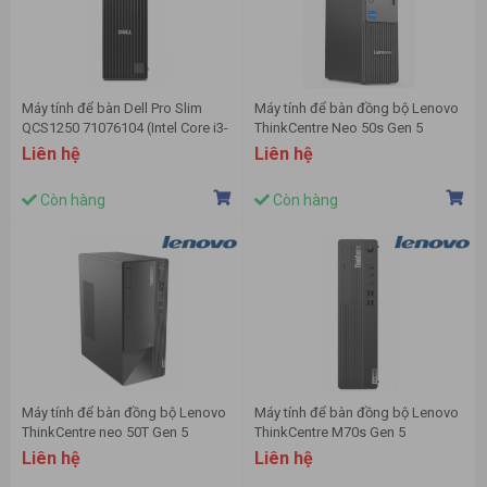
Máy tính để bàn Dell Pro Slim
Máy tính để bàn đồng bộ Lenovo
QCS1250 71076104 (Intel Core i3-
ThinkCentre Neo 50s Gen 5
14100 | RAM 8GB DDR5 | SSD
12XD002HVA (Intel Core i5-14400
Liên hệ
Liên hệ
512GB NVMe | Intel UHD
| 8GB | 256GB SSD | Intel UHD
Graphics 730 | Windows 11
Graphics 730 | KB - M | NoOS | 1Y
Còn hàng
Còn hàng
Home)
| Đen)
Máy tính để bàn đồng bộ Lenovo
Máy tính để bàn đồng bộ Lenovo
ThinkCentre neo 50T Gen 5
ThinkCentre M70s Gen 5
12UB0005VA ( i5-14400 | 8GB
12U3000LVA (Core I5-14400 | 8GB
Liên hệ
Liên hệ
DDR5 | 256GB | Intel UHD 730 |
| 512GB SSD | NO OS | Bàn phím +