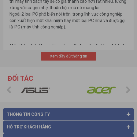
thì máy tính xách tay sẽ có giá thành cao hơn rất nhiều, tương
xứng với sự gọn nhẹ, thuận tiện mà nó mang lại.
Ngoài 2 loại PC phổ biến nói trên, trong lĩnh vực công nghiệp
còn xuất hiện một khái niệm hay một loại PC nữa và được gọi
là IPC (máy tính công nghiệp).
Máy tính có thể hoạt động được là dựa vào 2 phần chính là
phần cứng và phần mềm.
Xem đầy đủ thông tin
Phần cứng máy tính
Phần cứng máy tính (Computer Hardware) thì tùy vào loại
máy tính mà có các thành phần chính như: CPU, RAM, Ổ cứng,
ĐỐI TÁC
Màn hình, Bộ nguồn, Ổ đĩa quang, Card mạng/đồ họa/âm
thanh, Bo mạch chủ, Thùng máy, Bàn phím, Chuột, Máy in,..
Các bộ phận cần có cho một chiếc máy tính
Các bộ phận cần có cho một chiếc máy tính
(máy tính để bàn)
#1. CPU (Central Processing Unit)
Bộ xử lý trung tâm (CPU) có trách nhiệm xử lý hầu hết dữ
THÔNG TIN CÔNG TY
liệu/tác vụ của máy tính, điều khiển thiết bị đầu vào (như
chuột, bàn phím) cũng như thiết bị đầu ra (như màn hình, máy
HỖ TRỢ KHÁCH HÀNG
in).
Tốc độ và hiệu suất của CPU là một trong những yếu quan