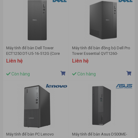
Máy tính để bàn Dell Tower
Máy tính để bàn đồng bộ Dell Pro
ECT1250 DT-U5-16-512G (Core
Tower Essential QVT1260-
Ultra 5 225/ 16GB/ 512GB SSD/
71085900 (Intel Core i5 14400 |
Liên hệ
Liên hệ
Wifi + BT/ Key/ Mouse/ Win11/
8GB | 512GB | Intel Graphics | Win
1Y)
11)
Còn hàng
Còn hàng
Máy tính để bàn PC Lenovo
Máy tính để bàn Asus D500ME-