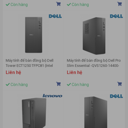
DVD_RW/K/M | Win 11)
Còn hàng
Còn hàng
Máy tính để bàn đồng bộ Dell
Máy tính để bàn đồng bộ Dell Pro
Tower ECT1250 TFPC81 (Intel
Slim Essential -QVS1260-14400-
Core i5-14400 | 8GB | 512GB SSD |
08512U (Intel Core i5 14400 | 8GB
Liên hệ
Liên hệ
KB Copilot | M | Win 11SL | Pro |
DDR5 | 512GB SSD | No
Đen)
DVD_RW/K/M | Ubuntu)
Còn hàng
Còn hàng