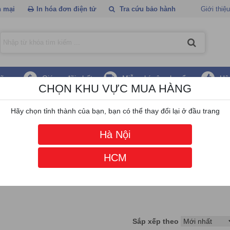
 mại
In hóa đơn điện tử
Tra cứu bảo hành
Giới thiệu
hãng
Giá ưu đãi nhất
Miễn phí vận chuyển
Hậ
CHỌN KHU VỰC MUA HÀNG
in tem mã vạch Eco Print
Hãy chọn tỉnh thành của bạn, bạn có thể thay đổi lại ở đầu trang
Hà Nội
HCM
Sắp xếp theo