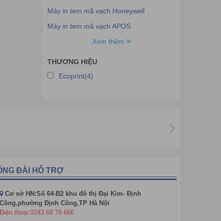
Máy in tem mã vạch Honeywell
Máy in tem mã vạch APOS
Máy in tem mã vạch Birch
Xem thêm
Máy in tem mã vạch SBARCO
THƯƠNG HIỆU
Máy in tem mã vạch Intermec
Ecoprint(4)
Máy in tem mã vạch RESPOS
Máy in tem mã vạch Wincode
Máy in tem mã vạch Ocom
Máy in mã vạch Dataprint
Máy in tem nhãn Dymo
Máy in tem nhãn Rhino
ỔNG ĐÀI HỖ TRỢ
Máy in mã vạch Gprinter
Cơ sở HN:Số 64-B2 khu đô thị Đại Kim- Định
Máy in mã vạch Sato
Công,phường Định Công,TP Hà Nội
Máy in tem mã vạch Argox
Điện thoại:0243 68 78 666