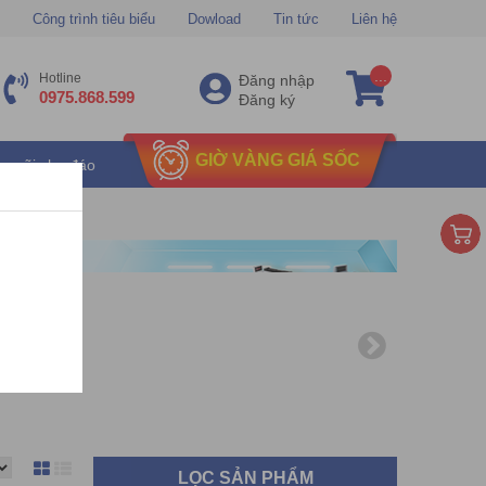
Công trình tiêu biểu
Dowload
Tin tức
Liên hệ
...
Hotline
Đăng nhập
0975.868.599
Đăng ký
GIỜ VÀNG GIÁ SỐC
u mãi chu đáo
LỌC SẢN PHẨM