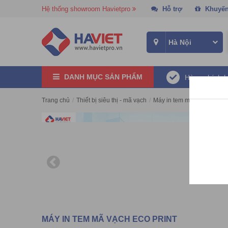
Hệ thống showroom Havietpro
Hỗ trợ
Khuyến
DANH MỤC SẢN PHẨM
Hàng chính 
Trang chủ
/
Thiết bị siêu thị - mã vạch
/
Máy in tem mã vạch
/
Máy 
MÁY IN TEM MÃ VẠCH ECO PRINT