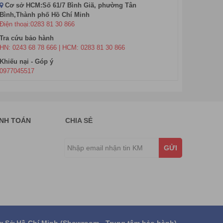
Máy in tem mã vạch Postek
Cơ sở HCM:Số 61/7 Bình Giã, phường Tân
Bình,Thành phố Hồ Chí Minh
Máy in tem mã vạch Monarch
Điện thoại:0283 81 30 866
Máy in tem mã vạch Emaax
Tra cứu bảo hành
HN: 0243 68 78 666 | HCM: 0283 81 30 866
Máy in tem mã vạch Eco Print
Khiếu nại - Góp ý
Máy in tem mã vạch Rongta
0977045517
Máy in mã vạch Richta
Máy in mã vạch HPRT
Máy in tem nhãn màu Epson
ANH TOÁN
CHIA SẺ
Máy in tem mã vạch SNBC
Máy in tem mã vạch Datamax
GỬI