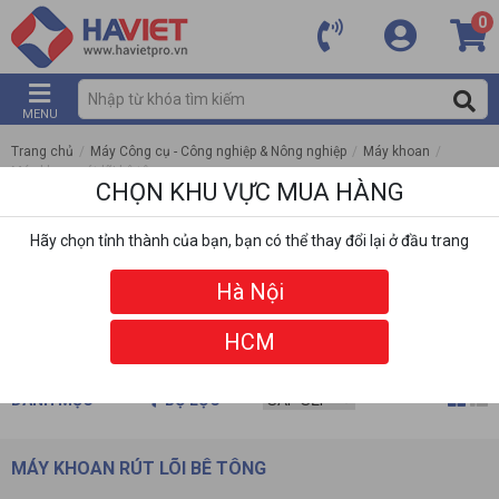
0
MENU
Trang chủ
/
Máy Công cụ - Công nghiệp & Nông nghiệp
/
Máy khoan
/
Máy khoan rút lõi bê tông
CHỌN KHU VỰC MUA HÀNG
Hãy chọn tỉnh thành của bạn, bạn có thể thay đổi lại ở đầu trang
Hà Nội
HCM
DANH MỤC
BỘ LỌC
MÁY KHOAN RÚT LÕI BÊ TÔNG