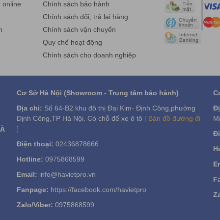
online
Chính sách bảo hành
g
Chính sách đổi, trả lại hàng
n
Chính sách vận chuyển
hỏe. Đại diện như: thiếu tập thể dục, ăn uống kiêng khem, các chất đ
Quy chế hoạt động
thiết yếu để phục hồi sự cân bằng của cơ thể, giúp bạn cảm thấy tốt 
Chính sách cho doanh nghiệp
h dầu.
t thương hiệu tinh dầu uy tín. Vì nếu sử dụng phải loại tinh dầu khôn
ơng Lavender, tinh dầu sả chanh Lemongrass, tinh dầu quế Cinnamon, t
Cơ Sở Hà Nội (Showroom - Trung tâm bảo hành)
C
Địa chỉ:
Số 64-B2 khu đô thị Đại Kim- Định Công,phường
Đị
HÀ VIỆT
Định Công,TP Hà Nội. Có chỗ để xe ô tô
[ Bản đồ đường đi
Mi
 Liệt, Q. Hoàng Mai , TP Hà Nội.
]
VÀ
Đi
Mai, Q. Thanh Xuân, Hà Nội.
Điện thoại:
02436878666
ne: 0975 86 85 99
Ho
Bình, Thành phố Hồ Chí Minh.
Hotline:
0975868599
Em
ne: 0975 86 85 99
Email:
info@havietpro.vn
Fanpage:
www.facebook.com/havietpro
F
Fanpage:
https://facebook.com/havietpro
Za
Zalo/Viber:
0975868599