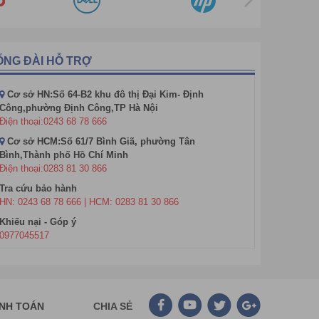
 chiết xuất từ thực vật nhưng chưa đạt chất lượng
ược chất lượng, độ tinh khiết của tinh dầu bằng cách
ỔNG ĐÀI HỖ TRỢ
 Scented Oil. Tinh dầu tổng hợp là tinh dầu được tổng
Cơ sở HN:Số 64-B2 khu đô thị Đại Kim- Định
Công,phường Định Công,TP Hà Nội
o, dâu tây,…) hay mùi hương mới (mùi biển Hawaii,…).
Điện thoại:0243 68 78 666
Cơ sở HCM:Số 61/7 Bình Giã, phường Tân
Bình,Thành phố Hồ Chí Minh
Điện thoại:0283 81 30 866
Tra cứu bảo hành
HN: 0243 68 78 666 | HCM: 0283 81 30 866
Khiếu nại - Góp ý
0977045517
ANH TOÁN
CHIA SẺ