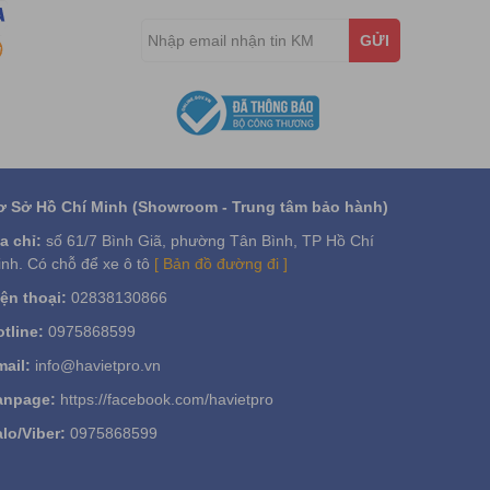
GỬI
ộc hại ngày càng nhiều hơn,… chúng khiến cơ thể mất
hơn. Bạn sẽ cảm giác hồi sinh mỗi ngày dựa vào các
g tinh khiết sẽ ảnh hưởng đến sức khỏe khi sử dụng
inh dầu Tràm gió, tinh dầu hoa Cam, tinh dầu Bạc hà,
ơ Sở Hồ Chí Minh (Showroom - Trung tâm bảo hành)
a chỉ:
số 61/7 Bình Giã, phường Tân Bình, TP Hồ Chí
nh. Có chỗ để xe ô tô
[ Bản đồ đường đi ]
ện thoại:
02838130866
tline:
0975868599
ail:
info@havietpro.vn
anpage:
https://facebook.com/havietpro
lo/Viber:
0975868599