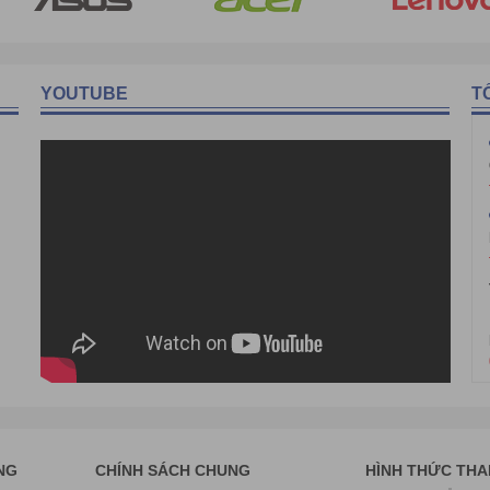
ã pha các thành phần hóa học khác. Cũng có thể là tinh dầu được được
a tinh dầu. Vì vậy, ngay cả các chuyên gia cũng không thể đánh giá đ
YOUTUBE
T
 tổng hợp có tên tiếng Anh là: Perfume / Perfume Oil / Fragrance Oil /
húng còn tạo ra mùi thơm của các loại cây không có tinh dầu (như tá
ong ngành mỹ phẩm, xà phòng, thuốc lá, sản phẩm vệ sinh,…
NG
CHÍNH SÁCH CHUNG
HÌNH THỨC TH