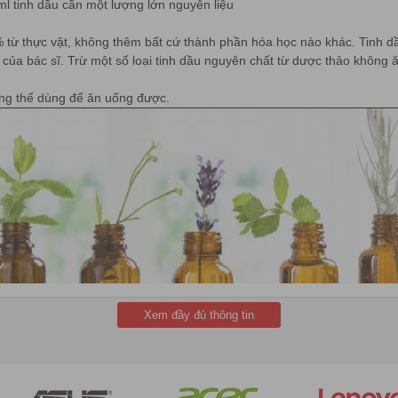
ml tinh dầu cần một lượng lớn nguyên liệu
% từ thực vật, không thêm bất cứ thành phần hóa học nào khác. Tinh d
a bác sĩ. Trừ một số loại tinh dầu nguyên chất từ dược thảo không ă
hông thể dùng để ăn uống được.
Xem đầy đủ thông tin