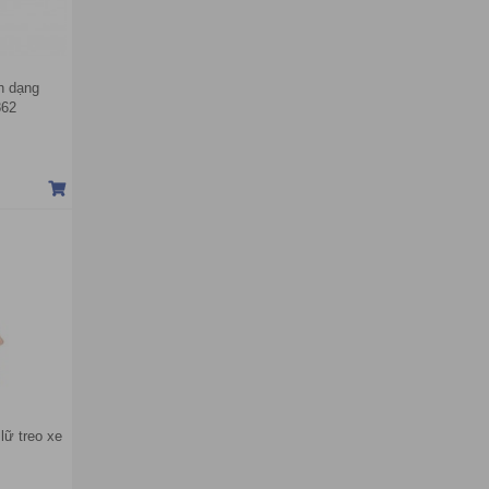
n dạng
862
lữ treo xe