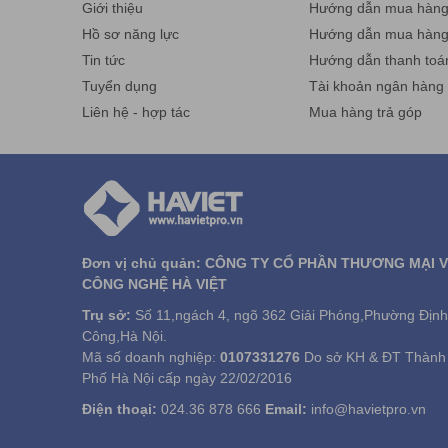
Giới thiệu
Hướng dẫn mua hàng 
Hồ sơ năng lực
Hướng dẫn mua hàn
Tác dụng của
tinh dầu
với sức khỏe
Tin tức
Hướng dẫn thanh toá
Lối sống hiện đại với nhiều điều ảnh hướng đến sức k
Tuyển dụng
Tài khoản ngân hàng
cân bằng. Tinh dầu giúp truyền cảm hứng, năng lượng 
Liên hệ - hợp tác
Mua hàng trả góp
chất chống oxy hóa mạnh mẽ, dưỡng chất có trong tin
Điều bạn cần làm là chọn mua tinh dầu chất lượng ở mộ
trong thời gian dài.
Một số loại
tinh dầu
tốt cho sức khỏe: tinh dầu oải hư
tinh dầu Gừng,…
Mọi chi tiết xin liên hệ:
CÔNG TY CỔ PHẦN THƯƠNG MẠI VÀ CÔNG NGHỆ 
Trụ sở: Số 11, ngách 4, ngõ 362 ,Giải Phóng, P. Thịnh
Đơn vị chủ quản: CÔNG TY CỔ PHẦN THƯƠNG MẠI 
Cơ sở HN: số 26 , ngõ 181 Trường Chinh, P. Khương 
CÔNG NGHỆ HÀ VIỆT
Điện thoại: 024.36 878 666 Fax:024.322 168 55 Hotli
Trụ sở:
Số 11,ngách 4, ngõ 362 Giải Phóng,Phường Định
Cơ sở HCM: số 61/7 Bình Giã, phường 13, quận Tân 
Công,Hà Nội.
Điện thoại: 028 38 130 866 Fax: 024.322 168 55 Hotli
Mã số doanh nghiệp:
0107331276
Do sở KH & ĐT Thành
Email:
info@havietpro.vn
- Website:
www.havietpro.vn
Phố Hà Nội cấp ngày 22/02/2016
Điện thoại:
024.36 878 666
Email:
info@havietpro.vn