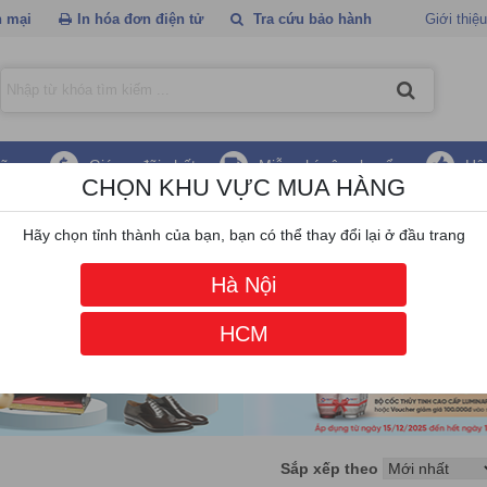
 mại
In hóa đơn điện tử
Tra cứu bảo hành
Giới thiệu
hãng
Giá ưu đãi nhất
Miễn phí vận chuyển
Hậ
CHỌN KHU VỰC MUA HÀNG
u
Hãy chọn tỉnh thành của bạn, bạn có thể thay đổi lại ở đầu trang
Hà Nội
HCM
Sắp xếp theo