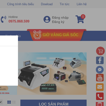
Công trình tiêu biểu
Dowload
Tin tức
Liên hệ
0
Hotline
Đăng nhập
0975.868.599
Đăng ký
GIỜ VÀNG GIÁ SỐC
u mãi chu đáo
LỌC SẢN PHẨM