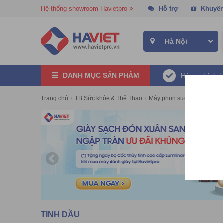
Hệ thống showroom Havietpro
Hỗ trợ
Khuyến
DANH MỤC SẢN PHẨM
Hàng chính 
Trang chủ
/
TB Sức khỏe & Thể Thao
/
Máy phun sương
/
Tinh dầ
TINH DẦU