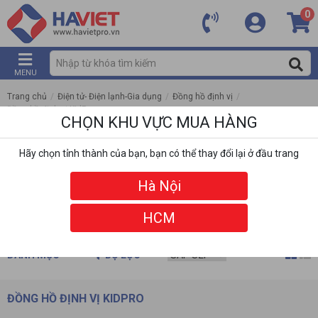
0
MENU
Trang chủ
/
Điện tử- Điện lạnh-Gia dụng
/
Đồng hồ định vị
/
Đồng hồ định vị KidPro
CHỌN KHU VỰC MUA HÀNG
Hãy chọn tỉnh thành của bạn, bạn có thể thay đổi lại ở đầu trang
Hà Nội
HCM
DANH MỤC
BỘ LỌC
ĐỒNG HỒ ĐỊNH VỊ KIDPRO