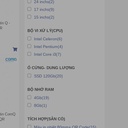
24 inchs(2)
17 inchs(9)
15 inchs(2)
in Q -
QR
BỘ VI XỬ LÝ(CPU)
Intel Celeron(6)
Intel Pentium(4)
Intel Core i3(7)
Ổ CỨNG- DUNG LƯỢNG
SSD 120Gb(20)
BỘ NHỚ RAM
4Gb(19)
8Gb(1)
 tin ComQ
TÍCH HỢP(SẴN CÓ)
0QR
Máy in nhiệt 80mm+ QR Code(15)