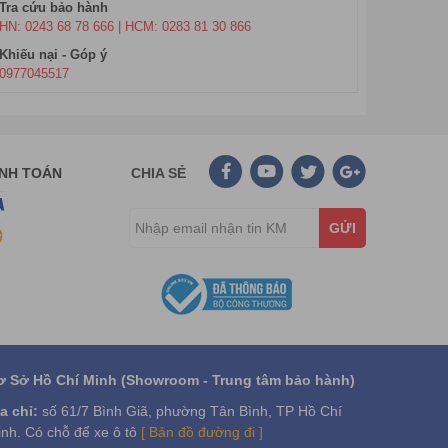
Tra cứu bảo hành
HN: 0243 68 78 666 | HCM: 0283 81 30 866
Khiếu nại - Góp ý
0977045517
ANH TOÁN
CHIA SẺ
GỬI
ơ Sở Hồ Chí Minh (Showroom - Trung tâm bảo hành)
a chỉ:
số 61/7 Bình Giã, phường Tân Bình, TP Hồ Chí
nh. Có chỗ để xe ô tô
[ Bản đồ đường đi ]