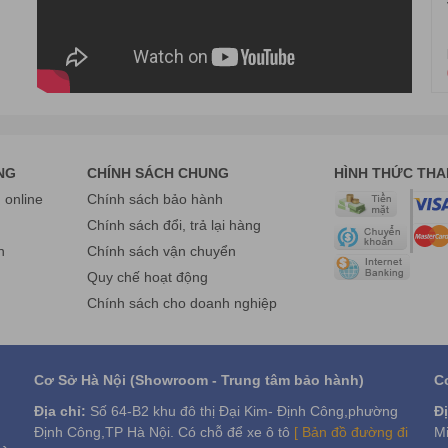
Bình, Thành phố Hồ Chí Minh.
ne: 0975 86 85 99
Fanpage:
www.facebook.com/havietpro
NG
CHÍNH SÁCH CHUNG
HÌNH THỨC TH
online
Chính sách bảo hành
g
Chính sách đổi, trả lại hàng
n
Chính sách vận chuyển
Quy chế hoạt động
Chính sách cho doanh nghiệp
Cơ Sở Hà Nội (Showroom - Trung tâm bảo hành)
C
Địa chỉ:
Số 64-B2 khu đô thị Đại Kim- Định Công,phường
Đị
Định Công,TP Hà Nội. Có chỗ để xe ô tô
[ Bản đồ đường đi
Mi