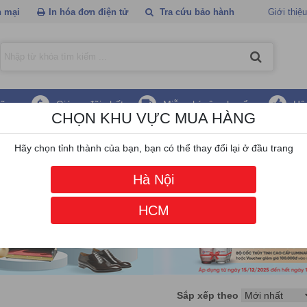
 mại
In hóa đơn điện tử
Tra cứu bảo hành
Giới thiệu
hãng
Giá ưu đãi nhất
Miễn phí vận chuyển
Hậ
CHỌN KHU VỰC MUA HÀNG
xếp hàng
Hãy chọn tỉnh thành của bạn, bạn có thể thay đổi lại ở đầu trang
Hà Nội
HCM
Sắp xếp theo