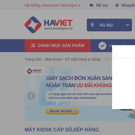
Hệ thống showroom Havietpro
Hỗ trợ
Khuyến
DANH MỤC SẢN PHẨM
Hàng chính 
Trang chủ
/
Máy Kisok - HT Xếp hàng tự động
/
Máy Kiosk cấp số,
MÁY KIOSK CẤP SỐ,XẾP HÀNG