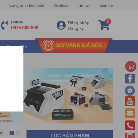
Công trình tiêu biểu
Dowload
Tin tức
Liên hệ
0
Hotline
Đăng nhập
0975.868.599
Đăng ký
GIỜ VÀNG GIÁ SỐC
u mãi chu đáo
LỌC SẢN PHẨM