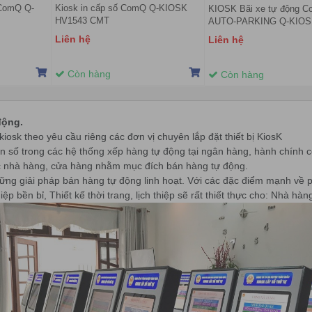
 ComQ Q-
Kiosk in cấp số ComQ Q-KIOSK
KIOSK Bãi xe tự động 
HV1543 CMT
AUTO-PARKING Q-KIOS
PKK
Liên hệ
Liên hệ
Còn hàng
Còn hàng
động.
iosk theo yêu cầu riêng các đơn vị chuyên lắp đặt thiết bị KiosK
in số trong các hệ thống xếp hàng tự động tại ngân hàng, hành chính c
 các nhà hàng, cửa hàng nhằm mục đích bán hàng tự động.
ững giải pháp bán hàng tự động linh hoạt. Với các đặc điểm mạnh về
ệp bền bỉ, Thiết kế thời trang, lịch thiệp sẽ rất thiết thực cho: Nhà hàn