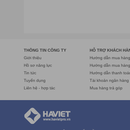
Cơ sở HCM: số 61/7 Bình Giã, phường 13, quận Tân 
Điện thoại: 028 38 130 866 Fax: 024.322 168 55 Hotli
Email:
info@havietpro.vn
- Website:
www.havietpro.vn
THÔNG TIN CÔNG TY
HỖ TRỢ KHÁCH HÀ
Giới thiệu
Hướng dẫn mua hàng 
Hồ sơ năng lực
Hướng dẫn mua hàn
Tin tức
Hướng dẫn thanh toá
Tuyển dụng
Tài khoản ngân hàng
Liên hệ - hợp tác
Mua hàng trả góp