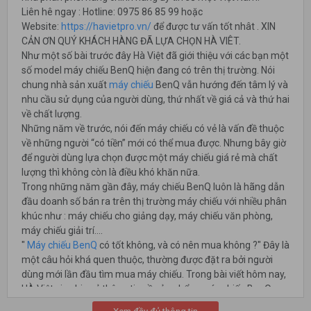
Liên hê ngay : Hotline: 0975 86 85 99 hoặc
Website:
https://havietpro.vn/
để được tư vấn tốt nhât . XIN
CẢN ƠN QUÝ KHÁCH HÀNG ĐÃ LỰA CHỌN HÀ VIÊT.
Như một số bài trước đây Hà Việt đã giới thiệu với các bạn một
số model máy chiếu BenQ hiện đang có trên thị trường. Nói
chung nhà sản xuất
máy chiếu
BenQ vẫn hướng đến tâm lý và
nhu cầu sử dụng của người dùng, thứ nhất về giá cả và thứ hai
về chất lượng.
Những năm về trước, nói đến máy chiếu có vẻ là vấn đề thuộc
về những người “có tiền” mới có thể mua được. Nhưng bây giờ
để người dùng lựa chọn được một máy chiếu giá rẻ mà chất
lượng thì không còn là điều khó khăn nữa.
Trong những năm gần đây, máy chiếu BenQ luôn là hãng dẫn
đầu doanh số bán ra trên thị trường máy chiếu với nhiều phân
khúc như : máy chiếu cho giảng dạy, máy chiếu văn phòng,
máy chiếu giải trí....
"
Máy chiếu BenQ
có tốt không, và có nên mua không ?" Đây là
một câu hỏi khá quen thuộc, thường được đặt ra bởi người
dùng mới lần đầu tìm mua máy chiếu. Trong bài viết hôm nay,
HÀ Việt xin chia sẻ thông tin về sản phẩm máy chiếu BenQ,
giúp người dùng có cái nhìn tổng quát về nhà hãng trên.