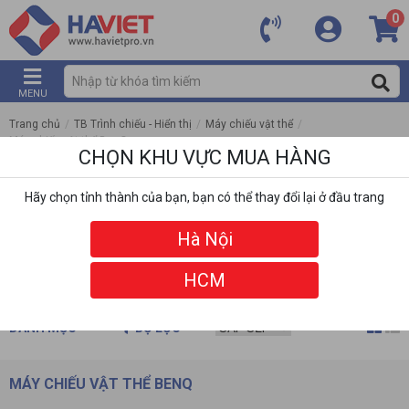
0
MENU
Trang chủ
/
TB Trình chiếu - Hiển thị
/
Máy chiếu vật thể
/
Máy chiếu vật thể BenQ
CHỌN KHU VỰC MUA HÀNG
Hãy chọn tỉnh thành của bạn, bạn có thể thay đổi lại ở đầu trang
Hà Nội
HCM
DANH MỤC
BỘ LỌC
MÁY CHIẾU VẬT THỂ BENQ