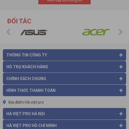
Xem đầy đủ thông tin
Máy chiếu BenQ xuất xứ từ nước nào?
Giới thiệu về BenQ: Thành lập năm 1984 với tên gọi
ĐỐI TÁC
Continental System, sau vài lần thay đổi tên cho phù hợp với
xu thế phát triển, năm 2001 thương hiệu BenQ đã trở thành
tên gọi chính thức sau khi đổi tên từ Acer Comunication &
Multimedia.
Tính đến tháng 4/2004, BenQ đã được cấp 1.334 bằng phát
minh sáng chế trên toàn thế giới và có nhà máy sản xuất tại
THÔNG TIN CÔNG TY
Malaysia, Mexico, Trung Quốc và Đài Loan.
Số lượng nhân viên của BenQ trên toàn thế giới là 14.499
HỖ TRỢ KHÁCH HÀNG
người, hỗ trợ hệ thống dịch vụ, tiếp thị và bán hàng rộng rãi
trên tất cả các khu vực châu Á Thái Bình Dương, châu Âu và
CHÍNH SÁCH CHUNG
châu Mỹ.
HÌNH THỨC THANH TOÁN
Sản phẩm của BenQ bao gồm 4 nhóm chính:
Địa điểm Hà việt pro
- Hệ thống màn hình hiển thị (LCD Monitor, CRT Monitor)
- Truyền thông kỹ thuật số (máy tính xách tay Joybook, MP3,
HÀ VIỆT PRO HÀ NỘI
USB, LVD Tivi, máy chiếu)
- Hệ thống hình ảnh và lưu trữ (ổ CD-ROM, CD-RW, DVD-ROM,
HÀ VIỆT PRO HỒ CHÍ MINH