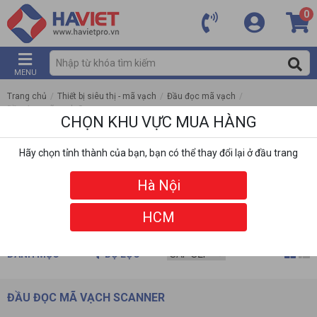
0
MENU
Trang chủ
/
Thiết bị siêu thị - mã vạch
/
Đầu đọc mã vạch
/
Đầu đọc mã vạch Scanner
CHỌN KHU VỰC MUA HÀNG
Hãy chọn tỉnh thành của bạn, bạn có thể thay đổi lại ở đầu trang
Hà Nội
HCM
DANH MỤC
BỘ LỌC
ĐẦU ĐỌC MÃ VẠCH SCANNER