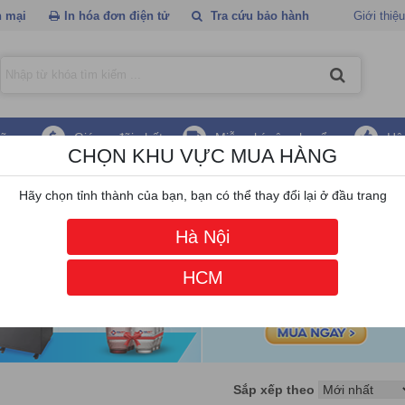
 mại
In hóa đơn điện tử
Tra cứu bảo hành
Giới thiệu
hãng
Giá ưu đãi nhất
Miễn phí vận chuyển
Hậ
CHỌN KHU VỰC MUA HÀNG
lo
Hãy chọn tỉnh thành của bạn, bạn có thể thay đổi lại ở đầu trang
Hà Nội
HCM
Sắp xếp theo