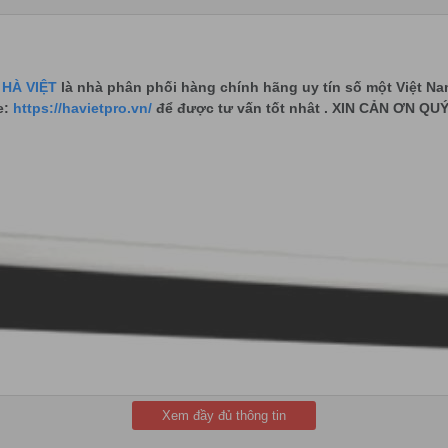
HÀ VIỆT
là nhà phân phối hàng chính hãng uy tín số một Việt Na
e:
https://havietpro.vn/
để được tư vấn tốt nhât . XIN CẢN ƠN 
Xem đầy đủ thông tin