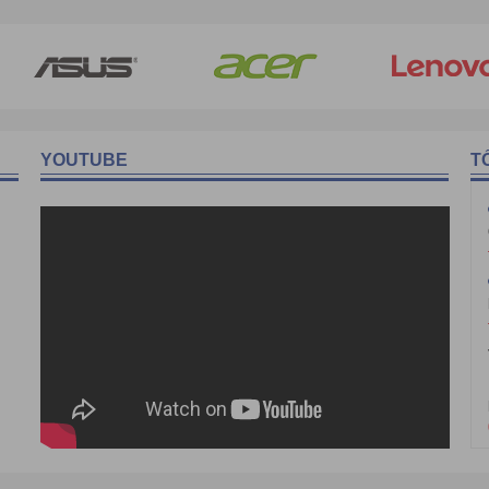
YOUTUBE
T
rojector) với giá tốt nhất bảo hành 1 năm - chất lượng vải màn tố
mote điều khiển từ xa với chất lượng vải màn sơn tĩnh điện,
màn chiếu