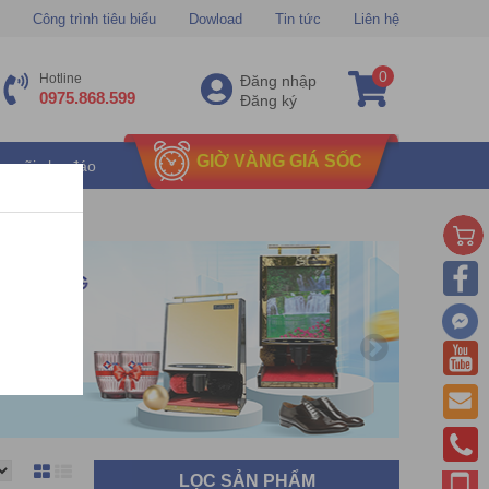
Công trình tiêu biểu
Dowload
Tin tức
Liên hệ
0
Hotline
Đăng nhập
0975.868.599
Đăng ký
GIỜ VÀNG GIÁ SỐC
u mãi chu đáo
LỌC SẢN PHẨM