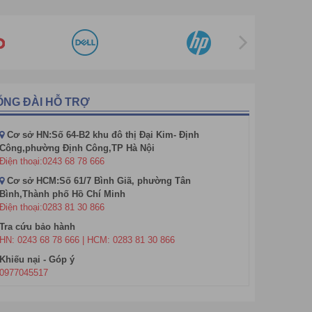
ỔNG ĐÀI HỖ TRỢ
Cơ sở HN:Số 64-B2 khu đô thị Đại Kim- Định
Công,phường Định Công,TP Hà Nội
Điện thoại:0243 68 78 666
Cơ sở HCM:Số 61/7 Bình Giã, phường Tân
Bình,Thành phố Hồ Chí Minh
Điện thoại:0283 81 30 866
Tra cứu bảo hành
HN: 0243 68 78 666 | HCM: 0283 81 30 866
Khiếu nại - Góp ý
t nhất
0977045517
này tự chọn điểm dừng.