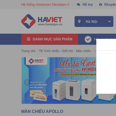
Hệ thống showroom Havietpro
Hỗ trợ
Khuyến
DANH MỤC SẢN PHẨM
Hàng chính 
Trang chủ
/
TB Trình chiếu - Hiển thị
/
Màn chiếu
/
Màn chiếu Apol
MÀN CHIẾU APOLLO