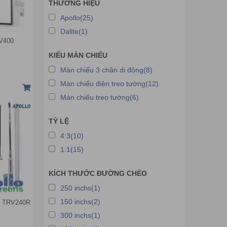
THƯƠNG HIỆU
Apollo(25)
Dalite(1)
LV400
KIỂU MÀN CHIẾU
Màn chiếu 3 chân di động(8)
Màn chiếu điện treo tường(12)
Màn chiếu treo tường(6)
TỶ LỆ
4:3(10)
1:1(15)
KÍCH THƯỚC ĐƯỜNG CHÉO
250 inchs(1)
150 inchs(2)
lo TRV240R
300 inchs(1)