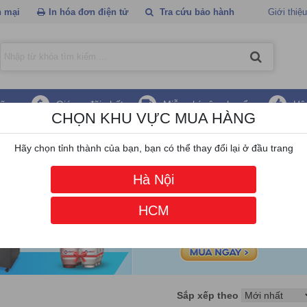
 mại
In hóa đơn điện tử
Tra cứu bảo hành
Giới thiệu
hãng
Giá ưu đãi nhất
Miễn phí vận chuyển
Hậ
CHỌN KHU VỰC MUA HÀNG
s Point
/
Bộ phát Wifi LigoWave
Hãy chọn tỉnh thành của bạn, bạn có thể thay đổi lại ở đầu trang
Hà Nội
HCM
Sắp xếp theo