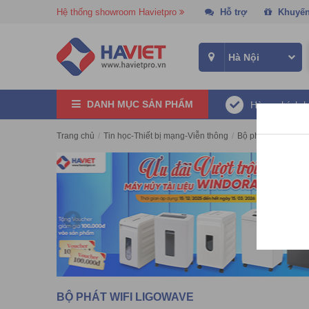
Hệ thống showroom Havietpro
Hỗ trợ
Khuyến
DANH MỤC SẢN PHẨM
Hàng chính 
Trang chủ
/
Tin học-Thiết bị mạng-Viễn thông
/
Bộ phát Wifi -Acces
BỘ PHÁT WIFI LIGOWAVE