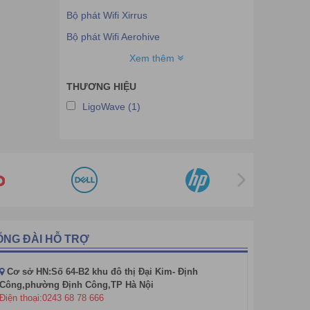
Bộ phát Wifi Xirrus
Bộ phát Wifi Aerohive
Bộ phát Wifi Linksys
Xem thêm
Bộ phát Wifi Ruckus
THƯƠNG HIỆU
Bộ phát Wifi Meraki
LigoWave (1)
Bộ phát Wifi Allied Telesis
Bộ phát Wifi Allied Telesis
Bộ phát Wifi Mikrotik
Bộ phát Wifi Grandstream
Bộ phát Wifi Maipu
Bộ phát wifi IgniteNet
ỔNG ĐÀI HỖ TRỢ
Bộ phát Wifi IP-COM
Cơ sở HN:Số 64-B2 khu đô thị Đại Kim- Định
Bộ phát Wifi LigoWave
Công,phường Định Công,TP Hà Nội
Bộ phát Wifi Mercusys
Điện thoại:0243 68 78 666