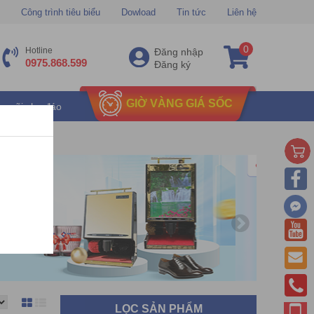
Công trình tiêu biểu
Dowload
Tin tức
Liên hệ
0
Hotline
Đăng nhập
0975.868.599
Đăng ký
GIỜ VÀNG GIÁ SỐC
u mãi chu đáo
LỌC SẢN PHẨM