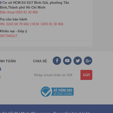
Bộ phát Wifi NETGEAR
Cơ sở HCM:Số 61/7 Bình Giã, phường Tân
Bình,Thành phố Hồ Chí Minh
Bộ phát Wifi NETGEAR
Điện thoại:0283 81 30 866
Bộ phát Wifi WITEK
Tra cứu bảo hành
HN: 0243 68 78 666 | HCM: 0283 81 30 866
Khiếu nại - Góp ý
0977045517
ANH TOÁN
CHIA SẺ
GỬI