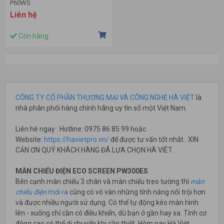
P60WS
Liên hệ
Còn hàng
CÔNG TY CỔ PHẦN THƯƠNG MẠI VÀ CÔNG NGHỆ HÀ VIỆT
là
nhà phân phối hàng chính hãng uy tín số một Việt Nam.
Liên hê ngay : Hotline: 0975 86 85 99 hoặc
Website:
https://havietpro.vn/
để được tư vấn tốt nhât . XIN
CẢN ƠN QUÝ KHÁCH HÀNG ĐÃ LỰA CHỌN HÀ VIÊT.
MÀN CHIẾU ĐIỆN ECO SCREEN PW300ES
Bên cạnh màn chiếu 3 chân và màn chiếu treo tường thì
màn
chiếu điện
mới ra
cũng có vô vàn những tính năng nổi trội hơn
và được nhiều người sử dụng. Có thể tự động kéo màn hình
lên - xuống chỉ cần có điều khiển, dù bạn ở gần hay xa. Tính cơ
động cao có thể di chuyển khi cần thiết. Hôm nay Hà Việt