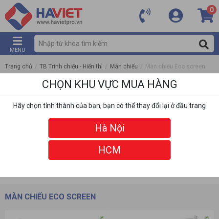
0
MENU
Trang chủ
/
TB Trình chiếu - Hiển thị
/
Màn chiếu
/
Màn chiếu Eco screen
CHỌN KHU VỰC MUA HÀNG
Hãy chọn tỉnh thành của bạn, bạn có thể thay đổi lại ở đầu trang
Hà Nội
HCM
DANH MỤC
BỘ LỌC
MÀN CHIẾU ECO SCREEN