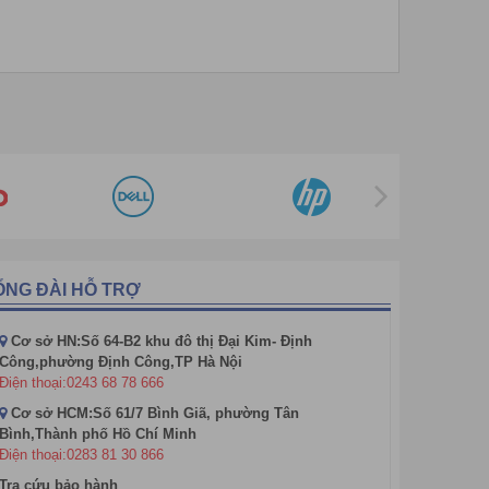
Sử dụng khá đơn giản chỉ cần cắm cổng kết nối với
ỔNG ĐÀI HỖ TRỢ
 bằng chìa khóa có sẵn của két dễ dàng nhanh chóng,
Cơ sở HN:Số 64-B2 khu đô thị Đại Kim- Định
ngoài rất tốt. Bên cạnh đó, TopCash còn được làm từ
Công,phường Định Công,TP Hà Nội
n so với các dòng ngăn kéo thông thường trên thị
Điện thoại:0243 68 78 666
Cơ sở HCM:Số 61/7 Bình Giã, phường Tân
Bình,Thành phố Hồ Chí Minh
Điện thoại:0283 81 30 866
Tra cứu bảo hành