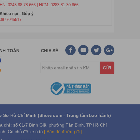
HN: 0243 68 78 666 | HCM: 0283 81 30 866
Khiếu nại - Góp ý
0977045517
ANH TOÁN
CHIA SẺ
GỬI
ơ Sở Hồ Chí Minh (Showroom - Trung tâm bảo hành)
a chỉ:
số 61/7 Bình Giã, phường Tân Bình, TP Hồ Chí
nh. Có chỗ để xe ô tô
[ Bản đồ đường đi ]