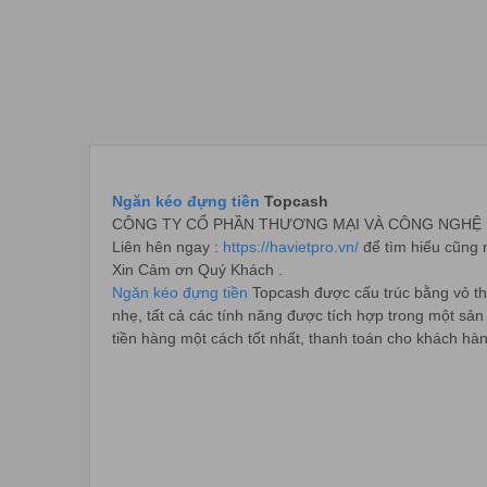
Ngăn kéo đựng tiền
Topcash
CÔNG TY CỔ PHẦN THƯƠNG MẠI VÀ CÔNG NGHỆ HÀ VIỆ
Liên hên ngay :
https://havietpro.vn/
để tìm hiểu cũng 
Xin Cảm ơn Quý Khách .
Ngăn kéo đựng tiền
Topcash được cấu trúc bằng vỏ thép
nhẹ, tất cả các tính năng được tích hợp trong một sả
tiền hàng một cách tốt nhất, thanh toán cho khách h