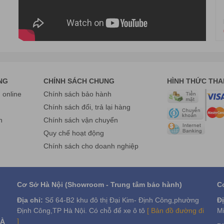
NG
CHÍNH SÁCH CHUNG
HÌNH THỨC TH
online
Chính sách bảo hành
g
Chính sách đổi, trả lại hàng
n
Chính sách vận chuyển
Quy chế hoạt động
Chính sách cho doanh nghiệp
Cơ Sở Hà Nội (Showroom - Trung tâm bảo hành)
C
Địa chỉ:
Số 64-B2 khu đô thị Đại Kim- Định Công,phường
Đị
Định Công,TP Hà Nội. Có chỗ để xe ô tô
[ Bản đồ đường đi
Mi
]
VÀ