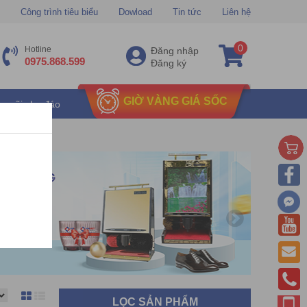
Công trình tiêu biểu
Dowload
Tin tức
Liên hệ
0
Hotline
Đăng nhập
0975.868.599
Đăng ký
GIỜ VÀNG GIÁ SỐC
u mãi chu đáo
LỌC SẢN PHẨM