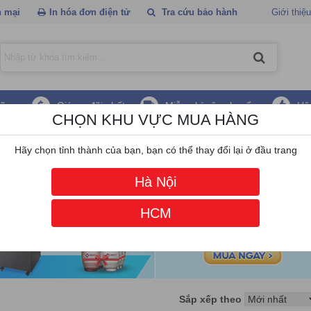
 mại
In hóa đơn điện tử
Tra cứu bảo hành
Giới thiệu
hãng
Giá ưu đãi nhất
Miễn phí vận chuyển
Hậ
CHỌN KHU VỰC MUA HÀNG
iền Topcash
Hãy chọn tỉnh thành của bạn, bạn có thể thay đổi lại ở đầu trang
Hà Nội
HCM
Sắp xếp theo