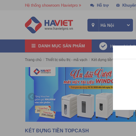
Hệ thống showroom Havietpro
Hỗ trợ
Khuyến
DANH MỤC SẢN PHẨM
Hàng chính 
Trang chủ
/
Thiết bị siêu thị - mã vạch
/
Két đựng tiền
/
Két đựng t
KÉT ĐỰNG TIỀN TOPCASH