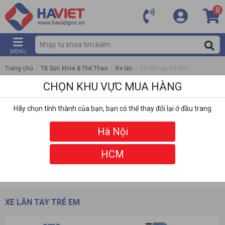
0
MENU
Trang chủ
/
TB Sức khỏe & Thể Thao
/
Xe lăn
/
Xe lăn tay trẻ em
CHỌN KHU VỰC MUA HÀNG
Hãy chọn tỉnh thành của bạn, bạn có thể thay đổi lại ở đầu trang
Hà Nội
HCM
DANH MỤC
BỘ LỌC
XE LĂN TAY TRẺ EM