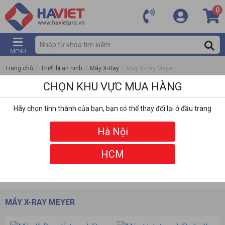
0
MENU
Trang chủ
/
Thiết bị an ninh
/
Máy X-Ray
/
Máy X-Ray Meyer
CHỌN KHU VỰC MUA HÀNG
Hãy chọn tỉnh thành của bạn, bạn có thể thay đổi lại ở đầu trang
Hà Nội
HCM
DANH MỤC
BỘ LỌC
MÁY X-RAY MEYER