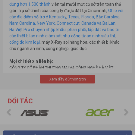
động hơn 1.500 thành
viên tại mười một cơ sở trên toàn thế
giới. Trụ sở chính của công ty được đặt tại Cincinnati,
Ohio với
các địa điểm hỗ trợ ở Kentucky, Texas, Florida, Bắc Carolina,
Nam Carolina, New York, Connecticut, Canada và Ba Lan.
Hà Việt Pro chuyên nhập khẩu, phân phối, lắp đặt và bảo trì
các thiết bị an ninh giám sát như cổng từ an ninh siêu thị,
cổng dò kim loại
, máy X-Ray soi hàng hóa, các thiết bị khác
cho ngành an ninh, công nghiệp, giáo dục.
Mọi chi tiết xin liên hệ:
CÔNG TY CỔ PHẦN THƯƠNG MẠI VÀ CÔNG NGHỆ HÀ VIỆT
Trụ sở: Số 11, ngách 4, ngõ 362 ,Giải Phóng, P. Thịnh Liệt, Q.
Xem đầy đủ thông tin
Hoàng Mai , TP Hà Nội.
Cơ sở HN: số 26 , ngõ 181 Trường Chinh, P. Khương Mai, Q. Thanh
Xuân, Hà Nội.
Điện thoại: 024.36 878 666 Fax:024.322 168 55 Hotline: 0975
ĐỐI TÁC
86 85 99
Cơ sở HCM: số 61/7 Bình Giã, phường 13, quận Tân Bình, Thành
phố Hồ Chí Minh.
Điện thoại: 028 38 130 866 Fax: 024.322 168 55 Hotline: 0975
86 85 99