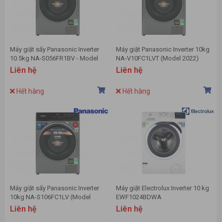
Máy giặt sấy Panasonic Inverter
Máy giặt Panasonic Inverter 10kg
10.5kg NA-S056FR1BV - Model
NA-V10FC1LVT (Model 2022)
2022
Liên hệ
Liên hệ
Hết hàng
Hết hàng
Máy giặt sấy Panasonic Inverter
Máy giặt Electrolux Inverter 10 kg
10kg NA-S106FC1LV (Model
EWF1024BDWA
2022)
Liên hệ
Liên hệ