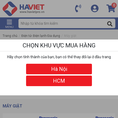
0
MENU
Trang chủ
/
Điện tử- Điện lạnh-Gia dụng
/
Máy giặt
CHỌN KHU VỰC MUA HÀNG
Hãy chọn tỉnh thành của bạn, bạn có thể thay đổi lại ở đầu trang
Hà Nội
HCM
DANH MỤC
BỘ LỌC
MÁY GIẶT