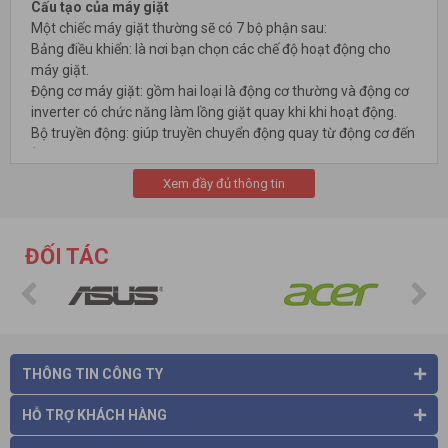
Cấu tạo của máy giặt
Một chiếc máy giặt thường sẽ có 7 bộ phận sau:
Bảng điều khiển: là nơi bạn chọn các chế độ hoạt động cho
máy giặt.
Động cơ máy giặt: gồm hai loại là động cơ thường và động cơ
inverter có chức năng làm lồng giặt quay khi khi hoạt động.
Bộ truyền động: giúp truyền chuyển động quay từ động cơ đến
lồng giặt.
Van cấp nước: cấp nước cho máy giặt.
Xem đầy đủ thông tin
Lồng giặt: là nơi chứa đồ giặt và cũng là nơi xảy ra các hoạt
động giặt.
Thùng chứa: chứa lồng giặt, chống rò nước khi giặt.
ĐỐI TÁC
Van xả: giúp xả nước trong lồng giặt ra ngoài.
THÔNG TIN CÔNG TY
HỖ TRỢ KHÁCH HÀNG