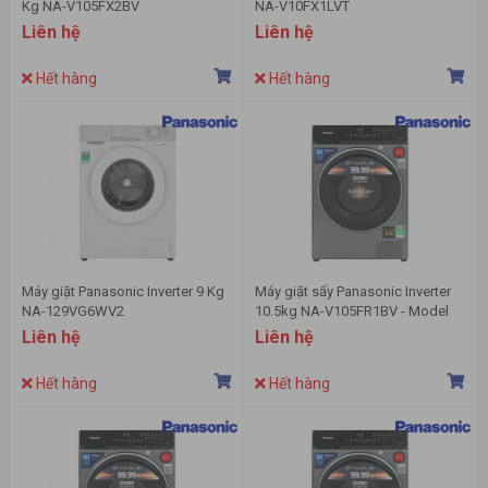
Kg NA-V105FX2BV
NA-V10FX1LVT
Liên hệ
Liên hệ
Hết hàng
Hết hàng
Máy giặt Panasonic Inverter 9 Kg
Máy giặt sấy Panasonic Inverter
NA-129VG6WV2
10.5kg NA-V105FR1BV - Model
2022
Liên hệ
Liên hệ
Hết hàng
Hết hàng