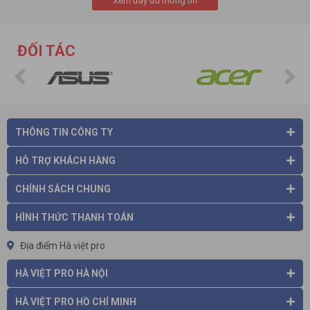
Xem đầy đủ thông tin
nhà phân phối hàng chính hãng uy tin số một VIỆT NAM.
Mọi chi tiết xin liên hệ: Hotline: 0975 86 85 99 hoặc Website:
https://havietpro.vn/
để được tư vấn tốt hơn.
Xin cảm ơn quý khách đã đế với chúng tôi.
ĐỐI TÁC
THÔNG TIN CÔNG TY
HỖ TRỢ KHÁCH HÀNG
CHÍNH SÁCH CHUNG
HÌNH THỨC THANH TOÁN
Địa điểm Hà việt pro
HÀ VIỆT PRO HÀ NỘI
HÀ VIỆT PRO HỒ CHÍ MINH