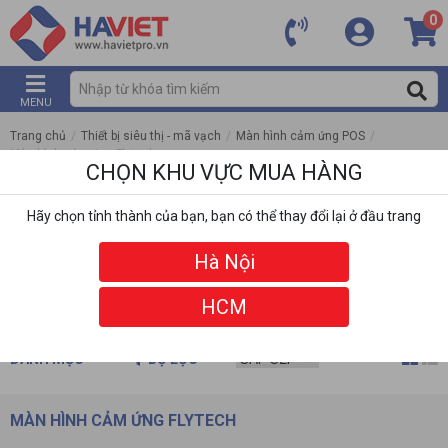
0
MENU
Trang chủ
/
Thiết bị siêu thị - mã vạch
/
Màn hình cảm ứng POS
/
Màn hình cảm ứng Flytech
CHỌN KHU VỰC MUA HÀNG
Hãy chọn tỉnh thành của bạn, bạn có thể thay đổi lại ở đầu trang
Hà Nội
HCM
DANH MỤC
BỘ LỌC
MÀN HÌNH CẢM ỨNG FLYTECH