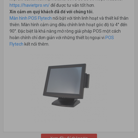
https://havietpro.vn/
để được tư vấn tốt hơn.
Xin cảm ơn quý khách đã đế với chúng tôi.
Màn hình POS Flytech
nổi bật với tính linh hoạt và thiết kế thân
thiên. Màn hình cảm ứng điều chỉnh linh hoạt góc độ từ 4° đến
90°. Đặc biệt là khả năng mở rông giải pháp POS một cách
hoàn chỉnh chỉ đơn giản với những thiết bị ngoại vi
POS
Flytech
kết nối thêm.
CÔNG TY CỔ PHẦN THƯƠNG MẠI VÀ CÔNG NGHỆ HÀ VIỆT
là