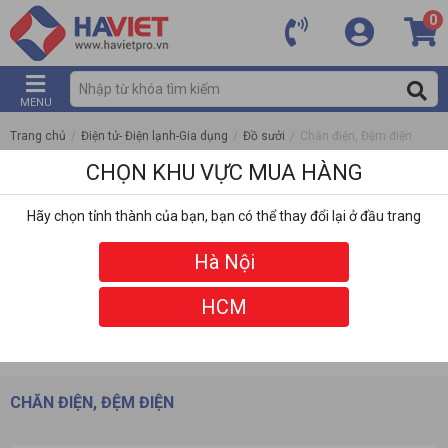
0
MENU
Trang chủ
/
Điện tử- Điện lạnh-Gia dụng
/
Đồ sưởi
/
Chăn điện, Đệm điện
CHỌN KHU VỰC MUA HÀNG
Hãy chọn tỉnh thành của bạn, bạn có thể thay đổi lại ở đầu trang
Hà Nội
HCM
DANH MỤC
BỘ LỌC
CHĂN ĐIỆN, ĐỆM ĐIỆN