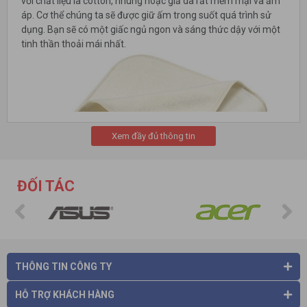
với chất liệu là cotton, nhung hoặc giả da rất mềm mại và ấm
áp. Cơ thể chúng ta sẽ được giữ ấm trong suốt quá trình sử
dụng. Bạn sẽ có một giấc ngủ ngon và sáng thức dậy với một
tinh thần thoải mái nhất.
Xem đầy đủ thông tin
ĐỐI TÁC
Đệm điện
có trọng lượng khá nhẹ và dễ gấp nên chúng ta có
thể mang theo khi đi công tác, du lịch. Ngoài ra, bạn cũng có
THÔNG TIN CÔNG TY
thể gấp gọn và cất đi dễ dàng khi không dùng đến mền điện.
Nguyên tắc hoạt động của chăn đệm điện
HỖ TRỢ KHÁCH HÀNG
Chăn điện
có khả năng chuyển hóa điện năng thành nhiệt