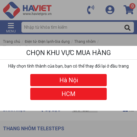
0
MENU
Trang chủ
/
Điện tử- Điện lạnh-Gia dụng
/
Thang nhôm
/
Thang nhôm Telesteps
CHỌN KHU VỰC MUA HÀNG
Hãy chọn tỉnh thành của bạn, bạn có thể thay đổi lại ở đầu trang
Hà Nội
HCM
DANH MỤC
BỘ LỌC
THANG NHÔM TELESTEPS