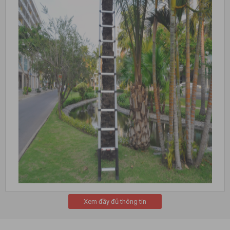
Hệ thống chốt tự động ổn định và mạnh mẽ (Stable & sturdy)
Nhỏ gọn và dễ dàng để vận chuyển với tay cầm tích hợp
Xem đầy đủ thông tin
(Compact & easy to transport with integrated carrying
handle)