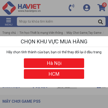
0
MENU
Trang chủ
/
Tin học-Thiết bị mạng-Viễn thông
/
Máy Chơi Game,Tay Game
/
Máy chơi Game PS5
CHỌN KHU VỰC MUA HÀNG
Hãy chọn tỉnh thành của bạn, bạn có thể thay đổi lại ở đầu trang
Hà Nội
HCM
DANH MỤC
BỘ LỌC
MÁY CHƠI GAME PS5