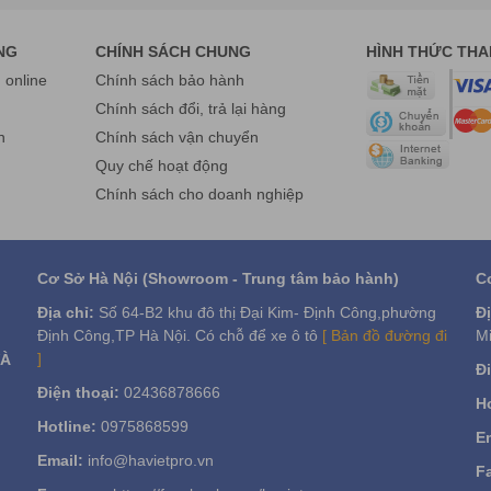
NG
CHÍNH SÁCH CHUNG
HÌNH THỨC TH
online
Chính sách bảo hành
g
Chính sách đổi, trả lại hàng
n
Chính sách vận chuyển
Quy chế hoạt động
HÀ VIỆT
là nhầ phân phối hàng chính hãng uy
Chính sách cho doanh nghiệp
ay : Hotline: 0975 86 85 99 hoặc Website:
Cơ Sở Hà Nội (Showroom - Trung tâm bảo hành)
C
Địa chỉ:
Số 64-B2 khu đô thị Đại Kim- Định Công,phường
Đị
Định Công,TP Hà Nội. Có chỗ để xe ô tô
[ Bản đồ đường đi
Mi
]
VÀ
Đi
Điện thoại:
02436878666
Ho
Hotline:
0975868599
Em
Email:
info@havietpro.vn
F