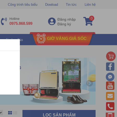
Công trình tiêu biểu
Dowload
Tin tức
Liên hệ
0
Hotline
Đăng nhập
0975.868.599
Đăng ký
GIỜ VÀNG GIÁ SỐC
u mãi chu đáo
LỌC SẢN PHẨM