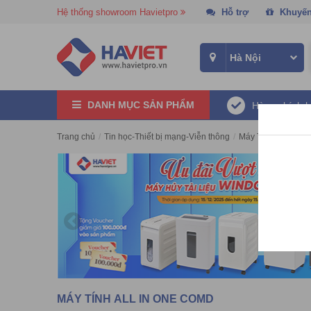
Hệ thống showroom Havietpro
Hỗ trợ
Khuyến
DANH MỤC SẢN PHẨM
Hàng chính 
Trang chủ
/
Tin học-Thiết bị mạng-Viễn thông
/
Máy Tính All in On
MÁY TÍNH ALL IN ONE COMD