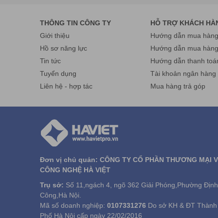
THÔNG TIN CÔNG TY
HỖ TRỢ KHÁCH HÀ
Giới thiệu
Hướng dẫn mua hàng 
Hồ sơ năng lực
Hướng dẫn mua hàn
Tin tức
Hướng dẫn thanh toá
Tuyển dụng
Tài khoản ngân hàng
CÔNG TY CỔ PHẦN THƯƠNG MẠI VÀ CÔNG NGHỆ 
tín hàng đầu Việt Nam.
Liên hệ - hợp tác
Mua hàng trả góp
Chúng tôi cam kết về lợi ích của khác hàng liên hệ ng
https://havietpro.vn/
để được tư vấn tốt hơn.
HÀ VIỆT XIN CẢM ƠN QUÝ KHÁCH HÀNG.
Đơn vị chủ quản: CÔNG TY CỔ PHẦN THƯƠNG MẠI 
CÔNG NGHỆ HÀ VIỆT
Trụ sở:
Số 11,ngách 4, ngõ 362 Giải Phóng,Phường Định
Công,Hà Nội.
Mã số doanh nghiệp:
0107331276
Do sở KH & ĐT Thành
Phố Hà Nội cấp ngày 22/02/2016