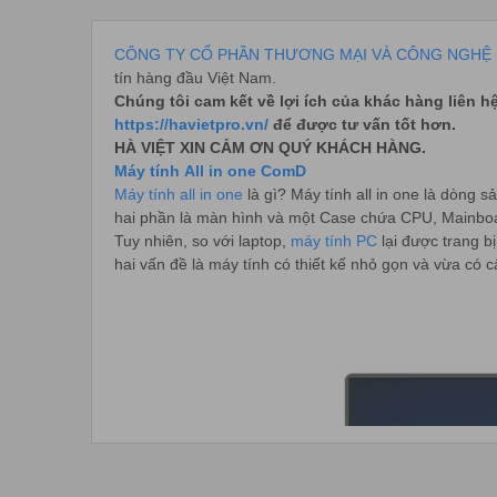
CÔNG TY CỔ PHẦN THƯƠNG MẠI VÀ CÔNG NGHỆ 
tín hàng đầu Việt Nam.
Chúng tôi cam kết về lợi ích của khác hàng liên h
https://havietpro.vn/
để được tư vấn tốt hơn.
HÀ VIỆT XIN CẢM ƠN QUÝ KHÁCH HÀNG.
Máy tính All in one ComD
Máy tính all in one
là gì? Máy tính all in one là dòng
hai phần là màn hình và một Case chứa CPU, Mainboa
Tuy nhiên, so với laptop,
máy tính PC
lại được trang bị
hai vấn đề là máy tính có thiết kế nhỏ gọn và vừa có 