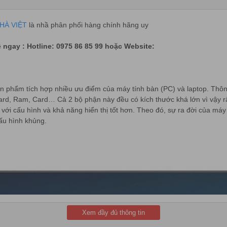
HÀ VIỆT
là nhầ phân phối hàng chính hãng uy
ệ ngay : Hotline: 0975 86 85 99 hoặc Website:
 sản phẩm tích hợp nhiều ưu điểm của máy tính bàn (PC) và laptop. Thô
rd, Ram, Card… Cả 2 bộ phận này đều có kích thước khá lớn vì vậy rấ
 với cấu hình và khả năng hiển thị tốt hơn. Theo đó, sự ra đời của máy 
cấu hình khủng.
Xem đầy đủ thông tin