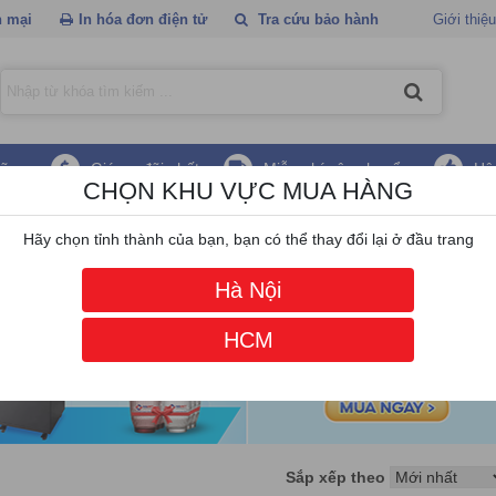
 mại
In hóa đơn điện tử
Tra cứu bảo hành
Giới thiệu
hãng
Giá ưu đãi nhất
Miễn phí vận chuyển
Hậ
CHỌN KHU VỰC MUA HÀNG
e
/
Máy tính All in one ComD
Hãy chọn tỉnh thành của bạn, bạn có thể thay đổi lại ở đầu trang
Hà Nội
HCM
Sắp xếp theo