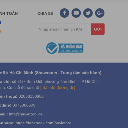
ANH TOÁN
CHIA SẺ
GỬI
ơ Sở Hồ Chí Minh (Showroom - Trung tâm bảo hành)
a chỉ:
số 61/7 Bình Giã, phường Tân Bình, TP Hồ Chí
nh. Có chỗ để xe ô tô
[ Bản đồ đường đi ]
ện thoại:
02838130866
tline:
0975868599
ail:
info@havietpro.vn
anpage:
https://facebook.com/havietpro