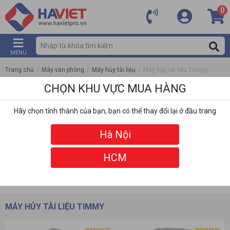
0
MENU
Trang chủ
/
Máy văn phòng
/
Máy hủy tài liệu
/
Máy hủy tài liệu Timmy
CHỌN KHU VỰC MUA HÀNG
Hãy chọn tỉnh thành của bạn, bạn có thể thay đổi lại ở đầu trang
Hà Nội
HCM
DANH MỤC
BỘ LỌC
MÁY HỦY TÀI LIỆU TIMMY