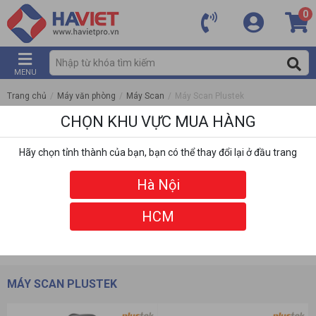
0
MENU
Trang chủ
/
Máy văn phòng
/
Máy Scan
/
Máy Scan Plustek
CHỌN KHU VỰC MUA HÀNG
Hãy chọn tỉnh thành của bạn, bạn có thể thay đổi lại ở đầu trang
Hà Nội
HCM
DANH MỤC
BỘ LỌC
MÁY SCAN PLUSTEK