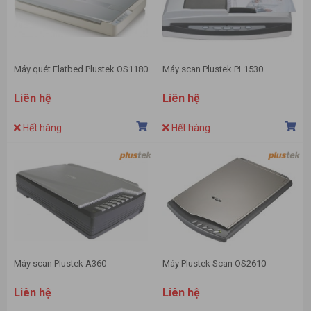
Máy quét Flatbed Plustek OS1180
Máy scan Plustek PL1530
Liên hệ
Liên hệ
Hết hàng
Hết hàng
Máy scan Plustek A360
Máy Plustek Scan OS2610
Liên hệ
Liên hệ