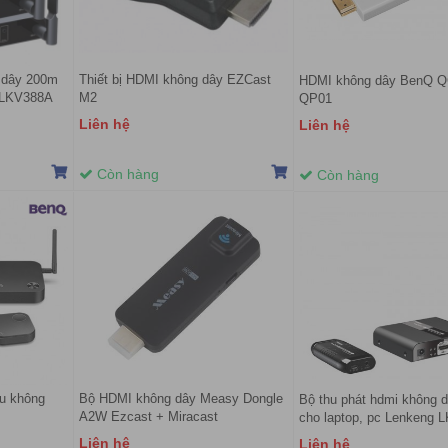
g dây 200m
Thiết bị HDMI không dây EZCast
HDMI không dây BenQ 
g LKV388A
M2
QP01
Liên hệ
Liên hệ
Còn hàng
Còn hàng
ếu không
Bộ HDMI không dây Measy Dongle
Bộ thu phát hdmi không 
A2W Ezcast + Miracast
cho laptop, pc Lenkeng 
Liên hệ
Liên hệ