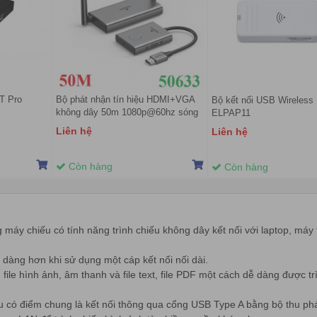
T Pro
Bộ phát nhận tín hiệu HDMI+VGA
Bộ kết nối USB Wireless
không dây 50m 1080p@60hz sóng
ELPAP11
5Ghz Ugreen 50633A cao cấp
Liên hệ
Liên hệ
Còn hàng
Còn hàng
áy chiếu có tính năng trình chiếu không dây kết nối với laptop, máy t
dàng hơn khi sử dụng một cáp kết nối nối dài.
ile hình ảnh, âm thanh và file text, file PDF một cách dễ dàng được tr
 có điểm chung là kết nối thông qua cổng USB Type A bằng bộ thu phát