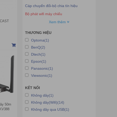
Cáp chuyển đổi-bộ chia tín hiệu
Bộ phát wifi máy chiếu
QCAST
Kính 3D
Xem thêm
Bóng đèn máy chiếu
THƯƠNG HIỆU
Ống kính máy chiếu
Optoma(1)
Linh phụ kiện máy chiếu
BenQ(2)
Dây cáp Displayport
Dtech(1)
Epson(1)
Dây cáp DVI
Panasonic(1)
Giá treo,giá đỡ Tivi-Màn hình
Viewsonic(1)
Bộ chia USB
Cáp điều khiển
KẾT NỐI
Dây cáp USB Type C
Không dây(1)
Không dây(Wifi)(14)
Bảng viết điện tử di động
dây 50m
LKV388
Không dây qua USB(1)
Thiết bị tương tác U-Pointer