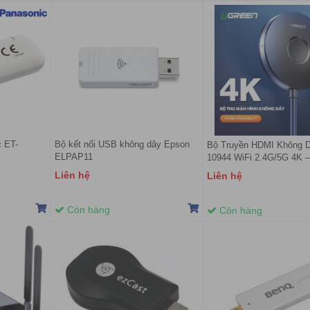
c ET-
Bộ kết nối USB không dây Epson
Bộ Truyền HDMI Không 
ELPAP11
10944 WiFi 2.4G/5G 4K –
Điện Thoại+LapTop+Máy 
Liên hệ
Liên hệ
lên Tivi
Còn hàng
Còn hàng