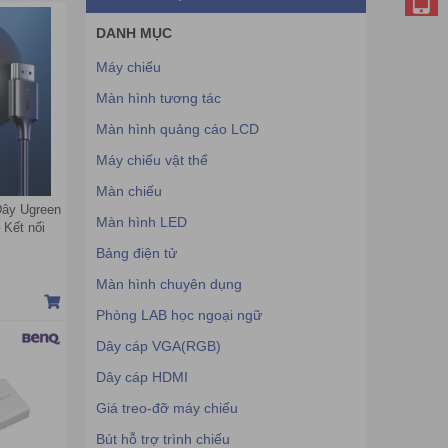
DANH MỤC
Máy chiếu
Màn hình tương tác
Màn hình quảng cáo LCD
Máy chiếu vật thể
Màn chiếu
Dây Ugreen
Màn hình LED
 Kết nối
tính bảng
Bảng điện tử
Màn hình chuyên dụng
Phòng LAB học ngoại ngữ
Dây cáp VGA(RGB)
Dây cáp HDMI
Giá treo-đỡ máy chiếu
Bút hỗ trợ trình chiếu