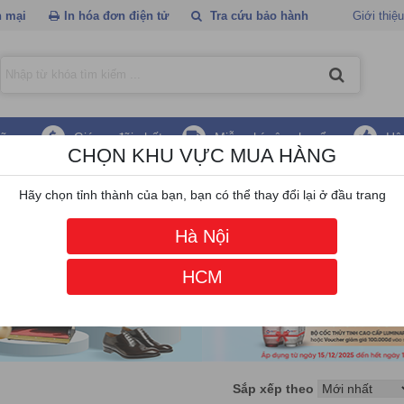
 mại
In hóa đơn điện tử
Tra cứu bảo hành
Giới thiệu
hãng
Giá ưu đãi nhất
Miễn phí vận chuyển
Hậ
CHỌN KHU VỰC MUA HÀNG
Hãy chọn tỉnh thành của bạn, bạn có thể thay đổi lại ở đầu trang
Hà Nội
HCM
Sắp xếp theo