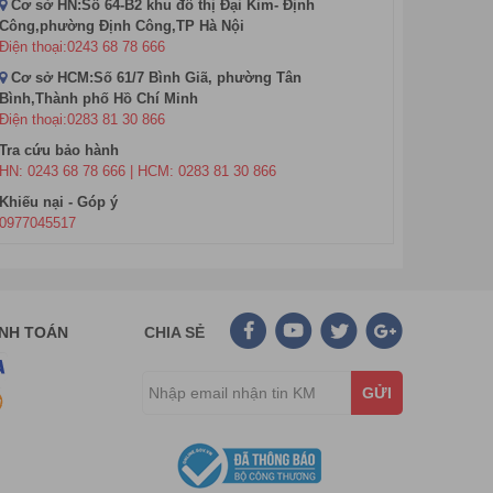
Cơ sở HN:Số 64-B2 khu đô thị Đại Kim- Định
Công,phường Định Công,TP Hà Nội
Điện thoại:0243 68 78 666
Cơ sở HCM:Số 61/7 Bình Giã, phường Tân
Bình,Thành phố Hồ Chí Minh
Điện thoại:0283 81 30 866
Tra cứu bảo hành
HN: 0243 68 78 666 | HCM: 0283 81 30 866
Khiếu nại - Góp ý
0977045517
ANH TOÁN
CHIA SẺ
GỬI