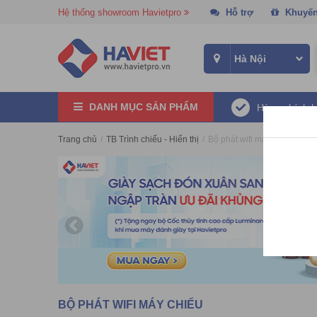
Hệ thống showroom Havietpro
Hỗ trợ
Khuyến
DANH MỤC SẢN PHẨM
Hàng chính 
Trang chủ
/
TB Trình chiếu - Hiển thị
/
Bộ phát wifi máy chiếu
BỘ PHÁT WIFI MÁY CHIẾU