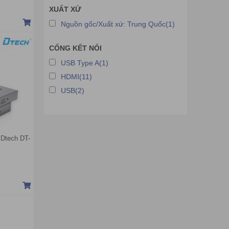
Bàn và Bục phát biểu điện tử
XUẤT XỨ
Thiết bị kiểm tra trắc nghiệm và đánh giá
Nguồn gốc/Xuất xứ: Trung Quốc(1)
nhanh
Khung cảm ứng tương tác cho tivi và
CỔNG KẾT NỐI
màn hình
USB Type A(1)
Màn hình ghép
HDMI(11)
USB(2)
 Dtech DT-