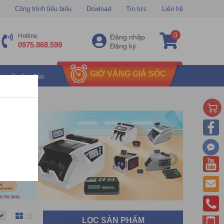
Công trình tiêu biểu
Dowload
Tin tức
Liên hệ
0
Hotline
Đăng nhập
0975.868.599
Đăng ký
GIỜ VÀNG GIÁ SỐC
u mãi chu đáo
LỌC SẢN PHẨM