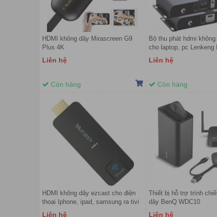
HDMI không dây Mirascreen G9
Bộ thu phát hdmi khôn
Plus 4K
cho laptop, pc Lenken
Liên hệ
Liên hệ
Còn hàng
Còn hàng
HDMI không dây ezcast cho điện
Thiết bị hỗ trợ trình chi
thoại Iphone, ipad, samsung ra tivi
dây BenQ WDC10
Measy A2W
Liên hệ
Liên hệ