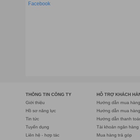
Facebook
Các bạn sẽ hài lòng khi sử dụng sản phẩm và dịc
Mọi chi tiết xin liên hệ:
CÔNG TY CỔ PHẦN THƯƠNG MẠI VÀ CÔNG NGHỆ 
Trụ sở: Số 11, ngách 4, ngõ 362 ,Giải Phóng, P. Thịnh
Cơ sở HN: số 26 , ngõ 181 Trường Chinh, P. Khương 
Điện thoại: 024.36 878 666 Fax:024.322
Cơ sở HCM: số 61/7 Bình Giã, phường 13, quận Tân 
Điện thoại: 028 38 130 866 Fax: 024.32
THÔNG TIN CÔNG TY
HỖ TRỢ KHÁCH HÀ
Email:
info@havietpro.vn
- Website:
www.havietpro.v
Giới thiệu
Hướng dẫn mua hàng 
Hồ sơ năng lực
Hướng dẫn mua hàn
Tin tức
Hướng dẫn thanh toá
Tuyển dụng
Tài khoản ngân hàng
Liên hệ - hợp tác
Mua hàng trả góp