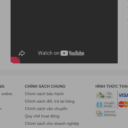
h vụ của chúng tôi
HÀ VIỆT
 Liệt, Q. Hoàng Mai , TP Hà Nộ
i.
Mai, Q. Thanh Xuân, Hà Nội.
 168 55 Hotline: 0975 86 85 99
Bình, Thành phố Hồ Chí Minh.
2 168 55 Hotline: 0975 86 85 99
NG
CHÍNH SÁCH CHUNG
HÌNH THỨC TH
n
Fanpage:
www.facebook.com/havietpro
online
Chính sách bảo hành
g
Chính sách đổi, trả lại hàng
n
Chính sách vận chuyển
Quy chế hoạt động
Chính sách cho doanh nghiệp