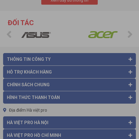
Xem đầy đủ thông tin
ĐỐI TÁC
Khi số lượng hàng hóa của cửa hàng lên đến hàng trăm, hàng
nghìn sản phẩm, bạn sẽ rất đau đầu để nhớ tất cả thông tin
của chúng như chủng loại, kích cỡ, màu sắc, thuộc tính, chất
liệu,… Hãy để phần mềm quản lý bán hàng KiotViet giúp bạn
THÔNG TIN CÔNG TY
làm việc đó. KiotViet có thể quản lý hàng chục nghìn sản phẩm
khác nhau, không giới hạn các trường thuộc tính của mỗi sản
HỖ TRỢ KHÁCH HÀNG
phẩm. Giao diện phần mềm đơn giản và thông minh nên dễ
dàng tìm kiếm hàng hóa, cập nhật thông tin sản phẩm mọi lúc
CHÍNH SÁCH CHUNG
mọi nơi trên nhiều thiết bị, giúp bạn bán hàng hiệu quả hơn.
THEO DOI HANG TON KHO
HÌNH THỨC THANH TOÁN
Là chủ cửa hàng, việc bạn luôn có những sự chuẩn bị tốt cho
việc nhập hàng hay thúc đẩy bán những sản phẩm thế mạnh,
Địa điểm Hà việt pro
lên kế hoạch xả hàng khó bán,… luôn là chìa khóa để thành
công trong kinh doanh.
KiotVie
t mang đến cho bạn sự chủ
HÀ VIỆT PRO HÀ NỘI
động trong việc nắm thông tin hàng tồn. Từ đó, bạn có thể
đưa ra những quyết định đúng đắn và kịp thời trong hoạt động
HÀ VIỆT PRO HỒ CHÍ MINH