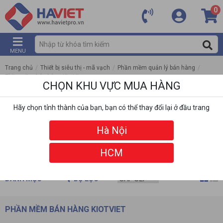
0
MENU
Trang chủ
/
Thiết bị siêu thị - mã vạch
/
Phần mềm quản lý bán hàng
/
Phần mềm bán hàng KiotViet
CHỌN KHU VỰC MUA HÀNG
Hãy chọn tỉnh thành của bạn, bạn có thể thay đổi lại ở đầu trang
Hà Nội
HCM
DANH MỤC
BỘ LỌC
PHẦN MỀM BÁN HÀNG KIOTVIET