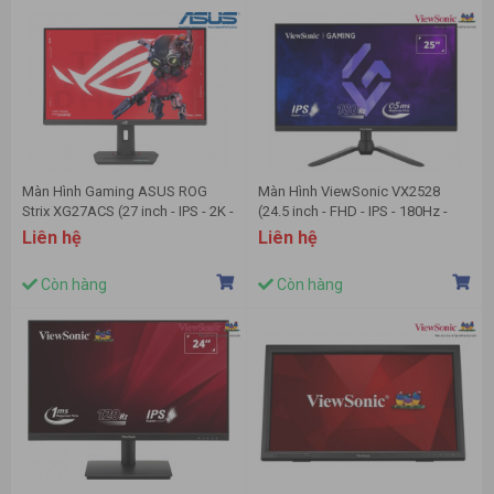
Màn Hình Gaming ASUS ROG
Màn Hình ViewSonic VX2528
Strix XG27ACS (27 inch - IPS - 2K -
(24.5 inch - FHD - IPS - 180Hz -
1ms - 180Hz)
0.5ms)
Liên hệ
Liên hệ
Còn hàng
Còn hàng