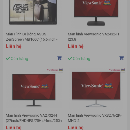
Màn Hình Di Động ASUS
Màn hình Viewsonic VA2432-H
ZenScreen MB166C (15.6 inch -
(23.8
IPS - FHD - 60Hz - 5ms)
inch/FHD/IPS/75Hz/4ms/250
Liên hệ
Liên hệ
nits/HDMI+VGA)
Còn hàng
Còn hàng
Màn hình Viewsonic VA2732-H
Màn hình Viewsonic VX3276-2K-
(27inch/FHD/IPS/75Hz/4ms/250nits/HDMI+VGA)
MHD-2
(31.5inch/QHD/IPS/75Hz/4ms/HDM
Liên hệ
Liên hệ