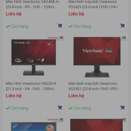
Màn Hình ViewSonic VA240A-H
Màn hình máy tính Viewsonic
(23.8 inch - IPS - FHD - 120Hz -
TD2423 (23.6 inch I FHD I VA I
1ms)
75Hz I 7ms I VGA + HDMI + USB+
Liên hệ
Liên hệ
DVI-D)
Còn hàng
Còn hàng
Màn Hình ViewSonic VA220-H
Màn hình máy tính ViewSonic
(21.5 inch - VA - FHD - 100Hz -
XG2431 (23.8 inch I FHD I IPS I
1ms)
240Hz I 1ms I HDMI+DP)
Liên hệ
Liên hệ
Còn hàng
Còn hàng