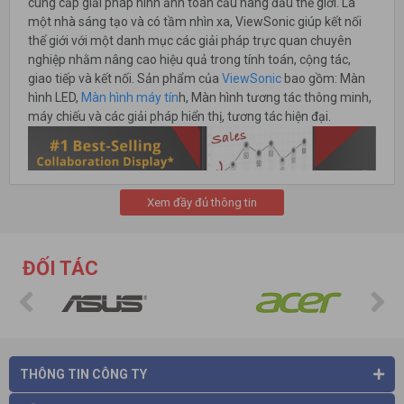
cung cấp giải pháp hình ảnh toàn cầu hàng đầu thế giới. Là
một nhà sáng tạo và có tầm nhìn xa, ViewSonic giúp kết nối
thế giới với một danh mục các giải pháp trực quan chuyên
nghiệp nhằm nâng cao hiệu quả trong tính toán, cộng tác,
giao tiếp và kết nối. Sản phẩm của
ViewSonic
bao gồm: Màn
hình LED,
Màn hình máy tín
h, Màn hình tương tác thông minh,
máy chiếu và các giải pháp hiển thị, tương tác hiện đại.
Xem đầy đủ thông tin
Đặc biệt, màn hình tương tác thông minh 65Inch (ViewSonic
IFP6550 với độ phân giải 4K sống động, khả năng kết nối và
tương tác không dây với các thiết bị di động, công nghệ bảo vệ
ĐỐI TÁC
mắt tiến tiến nhất Bluelight Filter & Flicker Free) là Model
màn
hình
tương tác
bán chạy nhất trong quý I/2018
tại thị trường
Mỹ. Ông Al Giazzon – Phó chủ tịch phụ trách trách Marketing
của ViewSonic cho biết: “Vị trí số 1 trong phân phối là kết quả
của những lợi ích được thực hiện trong giáo dục và doanh
nghiệp, tích hợp các màn hình tương tác để tăng cường sự
THÔNG TIN CÔNG TY
sáng tạo, cộng tác, bảo mật và truyền thông”.
CÔNG TY CỔ PHẦN THƯƠNG MẠI VÀ CÔNG NGHỆ HÀ VIỆT
là