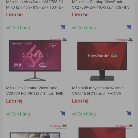
Màn Hình ViewSonic VA2708-2K-
Màn Hình Gaming ViewSonic
MHD (27 inch - IPS - 2K - 100Hz -
VX2758A-2K-PRO-3 (27 inch - IPS
1ms- Speaker)
- 2K - 1ms - 240Hz)
Liên hệ
Liên hệ
Còn hàng
Còn hàng
Màn Hình Gaming ViewSonic
Màn hình máy tính ViewSonic
VX2779-HD-PRO (27.0 inch - FHD
VA2215-H 21.5 inch FHD VA
- IPS - 180Hz - 1ms - HDR10)
Liên hệ
Liên hệ
Còn hàng
Còn hàng