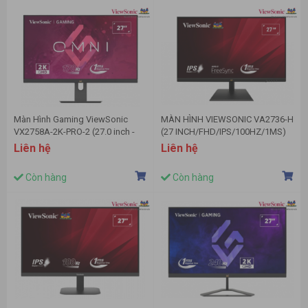
Màn Hình Gaming ViewSonic
MÀN HÌNH VIEWSONIC VA2736-H
VX2758A-2K-PRO-2 (27.0 inch -
(27 INCH/FHD/IPS/100HZ/1MS)
2K - IPS - 170Hz - 1ms)
Liên hệ
Liên hệ
Còn hàng
Còn hàng