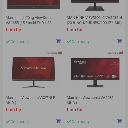
Màn hình di động ViewSonic
MÀN HÌNH VIEWSONIC VA2436-H
VA1655 (15.6 inchI FHD I IPS I
(23.8 INCH/FHD/IPS/100HZ/1MS)
60Hz I USB Type-C)
Liên hệ
Liên hệ
Còn hàng
Còn hàng
Màn hình Viewsonic VX2718-P-
Màn hình Viewsonic VA2932-
MHD (
MHD (
27inch/FHD/VA/165Hz/1ms/250nits/HDMI+DP/Loa)
29"/WFHD/21:9/IPS/75hz/4ms/250nit
Liên hệ
Liên hệ
kép/HDMI+DP)
Còn hàng
Còn hàng