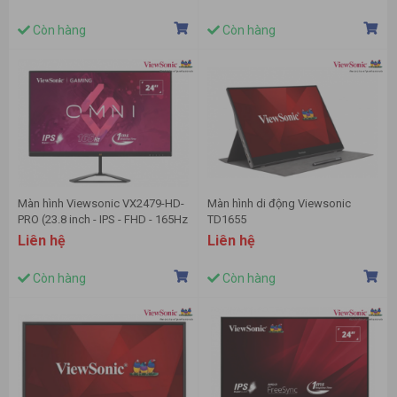
Còn hàng
Còn hàng
Màn hình Viewsonic VX2479-HD-
Màn hình di động Viewsonic
PRO (23.8 inch - IPS - FHD - 165Hz
TD1655
- 1ms)
(15.6inch/FHD/IPS/6.5ms/60Hz/250
Liên hệ
Liên hệ
Còn hàng
Còn hàng