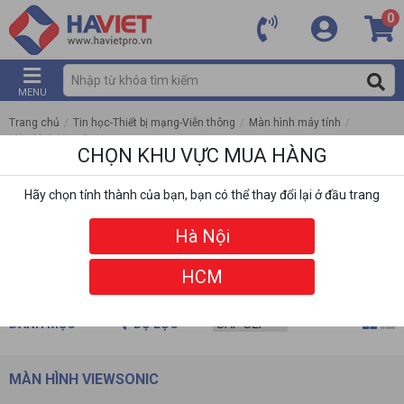
0
MENU
Trang chủ
/
Tin học-Thiết bị mạng-Viễn thông
/
Màn hình máy tính
/
Màn hình ViewSonic
CHỌN KHU VỰC MUA HÀNG
Hãy chọn tỉnh thành của bạn, bạn có thể thay đổi lại ở đầu trang
Hà Nội
HCM
DANH MỤC
BỘ LỌC
MÀN HÌNH VIEWSONIC