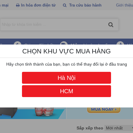
 mại
In hóa đơn điện tử
Tra cứu bảo hành
Giới thiệu
hãng
Giá ưu đãi nhất
Miễn phí vận chuyển
Hậ
CHỌN KHU VỰC MUA HÀNG
ch
/
Switch Tplink
Hãy chọn tỉnh thành của bạn, bạn có thể thay đổi lại ở đầu trang
Hà Nội
HCM
Sắp xếp theo