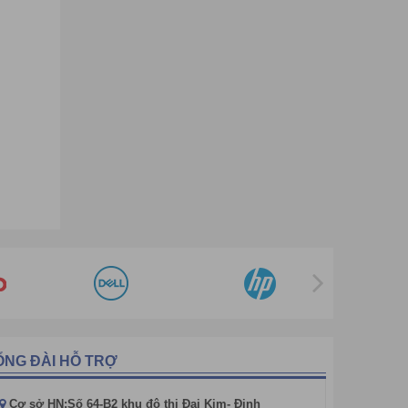
ỔNG ĐÀI HỖ TRỢ
Cơ sở HN:Số 64-B2 khu đô thị Đại Kim- Định