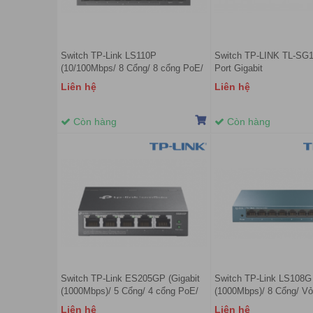
Switch TP-Link LS110P
Switch TP-LINK TL-SG1
(10/100Mbps/ 8 Cổng/ 8 cổng PoE/
Port Gigabit
Vỏ kim loại)
Liên hệ
Liên hệ
Còn hàng
Còn hàng
Switch TP-Link ES205GP (Gigabit
Switch TP-Link LS108G 
(1000Mbps)/ 5 Cổng/ 4 cổng PoE/
(1000Mbps)/ 8 Cổng/ Vỏ
Vỏ kim loại)
Liên hệ
Liên hệ