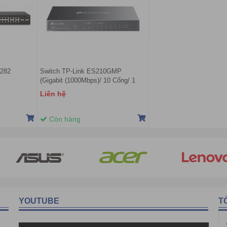
1282
Switch TP-Link ES210GMP
(Gigabit (1000Mbps)/ 10 Cổng/ 1
SFP/ 8 cổng PoE/ Vỏ kim loại)
Liên hệ
Còn hàng
YOUTUBE
T