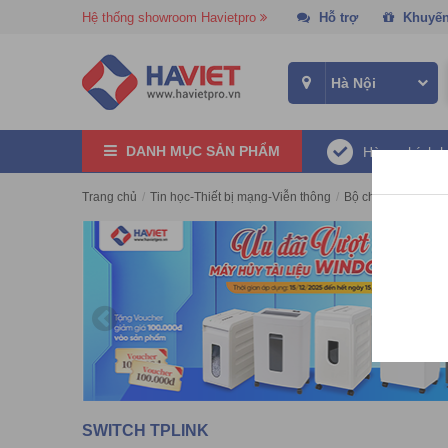
Hệ thống showroom Havietpro
Hỗ trợ
Khuyến
DANH MỤC SẢN PHẨM
Hàng chính 
Trang chủ
/
Tin học-Thiết bị mạng-Viễn thông
/
Bộ chia mạng-Swit
SWITCH TPLINK