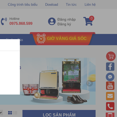
Công trình tiêu biểu
Dowload
Tin tức
Liên hệ
0
Hotline
Đăng nhập
0975.868.599
Đăng ký
GIỜ VÀNG GIÁ SỐC
u mãi chu đáo
LỌC SẢN PHẨM