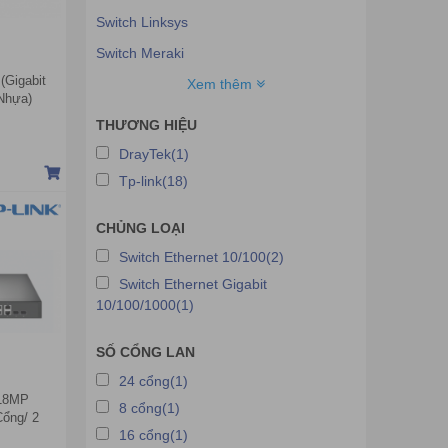
Switch Linksys
Switch Meraki
(Gigabit
Switch Bdcom
Xem thêm
Nhựa)
Switch Maipu
THƯƠNG HIỆU
Switch Teltonika
DrayTek(1)
Switch Tplink
Tp-link(18)
Switch Dlink
CHỦNG LOẠI
Switch Tenda
Switch Ethernet 10/100(2)
Switch Totolink
Switch Ethernet Gigabit
Switch RUIJIE
10/100/1000(1)
Switch DrayTek
SỐ CỔNG LAN
24 cổng(1)
218MP
8 cổng(1)
Cổng/ 2
16 cổng(1)
hép)