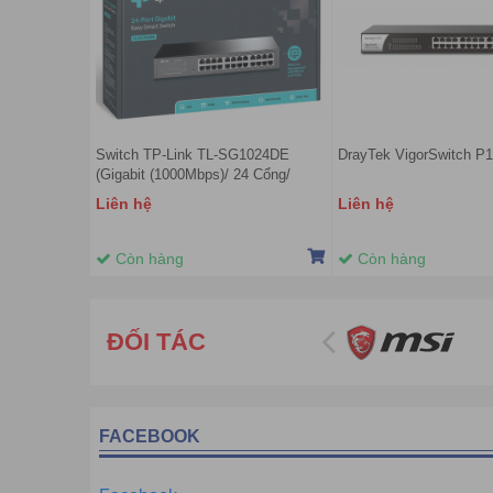
Switch TP-Link TL-SG1024DE
DrayTek VigorSwitch P
(Gigabit (1000Mbps)/ 24 Cổng/
Smart Switch/ Vỏ Thép)
Liên hệ
Liên hệ
Còn hàng
Còn hàng
ĐỐI TÁC
FACEBOOK