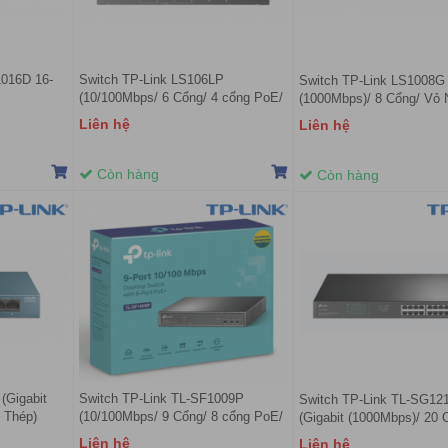
016D 16-
Switch TP-Link LS106LP
Switch TP-Link LS1008G 
(10/100Mbps/ 6 Cổng/ 4 cổng PoE/
(1000Mbps)/ 8 Cổng/ Vỏ 
Vỏ kim loại)
Liên hệ
Liên hệ
Còn hàng
Còn hàng
(Gigabit
Switch TP-Link TL-SF1009P
Switch TP-Link TL-SG1
 Thép)
(10/100Mbps/ 9 Cổng/ 8 cổng PoE/
(Gigabit (1000Mbps)/ 20 
Vỏ Thép)
SFP/ 16 cổng PoE/ Vỏ T
Liên hệ
Liên hệ