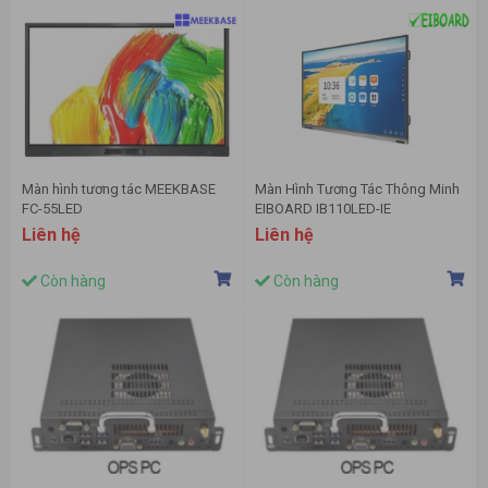
Màn hình tương tác MEEKBASE
Màn Hình Tương Tác Thông Minh
FC-55LED
EIBOARD IB110LED-IE
Liên hệ
Liên hệ
Còn hàng
Còn hàng