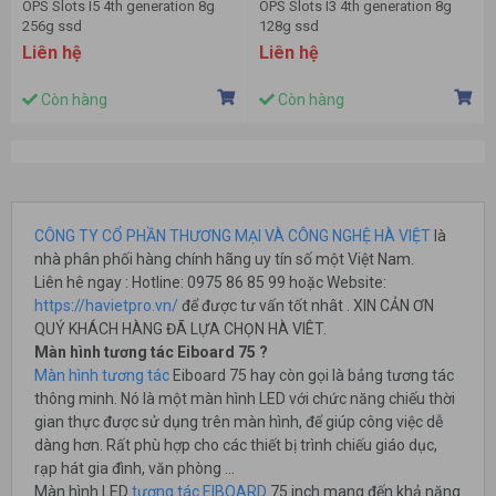
OPS Slots I5 4th generation 8g
OPS Slots I3 4th generation 8g
256g ssd
128g ssd
Liên hệ
Liên hệ
Còn hàng
Còn hàng
CÔNG TY CỔ PHẦN THƯƠNG MẠI VÀ CÔNG NGHỆ HÀ VIỆT
là
nhà phân phối hàng chính hãng uy tín số một Việt Nam.
Liên hê ngay : Hotline: 0975 86 85 99 hoặc Website:
https://havietpro.vn/
để được tư vấn tốt nhât . XIN CẢN ƠN
QUÝ KHÁCH HÀNG ĐÃ LỰA CHỌN HÀ VIÊT.
Màn hình tương tác Eiboard 75 ?
Màn hình tương tác
Eiboard 75 hay còn gọi là bảng tương tác
thông minh. Nó là một màn hình LED với chức năng chiếu thời
gian thực được sử dụng trên màn hình, để giúp công việc dễ
dàng hơn. Rất phù hợp cho các thiết bị trình chiếu giáo dục,
rạp hát gia đình, văn phòng …
Màn hình LED
tương tác EIBOARD
75 inch mang đến khả năng