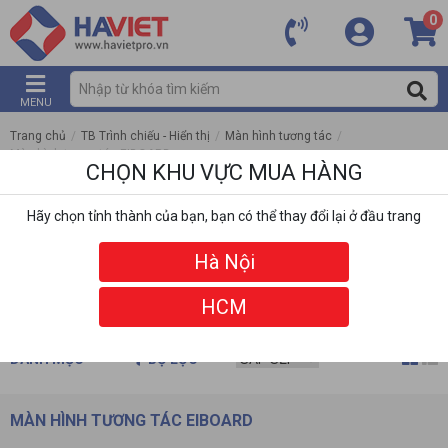
0
MENU
Trang chủ
/
TB Trình chiếu - Hiển thị
/
Màn hình tương tác
/
Màn hình tương tác EIBOARD
CHỌN KHU VỰC MUA HÀNG
Hãy chọn tỉnh thành của bạn, bạn có thể thay đổi lại ở đầu trang
Hà Nội
HCM
DANH MỤC
BỘ LỌC
MÀN HÌNH TƯƠNG TÁC EIBOARD