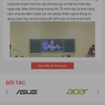
cộng tác mạnh mẽ cho các phòng họp và lớp học hiện đại
ngày nay. Màn hình bảng tương tác 75 inch này có khả năng
cảm ứng đa điểm tuyệt vời, cho phép nhiều người dùng sử
dụng ngón tay và bút stylus để viết hoặc vẽ trên màn hình.
Xem đầy đủ thông tin
ĐỐI TÁC
MÀN HÌNH TƯƠNG TÁC 75 INCH EBOARD
Màn Hình Tương Tác Thông Minh
Eiboerd 75 Inch