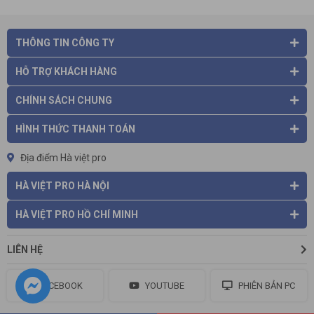
THÔNG TIN CÔNG TY
HỖ TRỢ KHÁCH HÀNG
CHÍNH SÁCH CHUNG
Các ưu điểm của thang chữ A Kachi
HÌNH THỨC THANH TOÁN
Thang chữ A Kachi
có thiết kế thông minh, an toàn: Thang
chữ A thiết kế theo hình chữ A vững chãi. Chân đế được bọc
Địa điểm Hà việt pro
nhựa để tăng độ ma sát, bám chắc xuống nền. Bậc thang
rộng và có độ nhám, không bị trơn trượt khi bạn di chuyển trên
HÀ VIỆT PRO HÀ NỘI
thang.
Chân đế bọc nhựa tăng ma sát
HÀ VIỆT PRO HỒ CHÍ MINH
LIÊN HỆ
FACEBOOK
YOUTUBE
PHIÊN BẢN PC