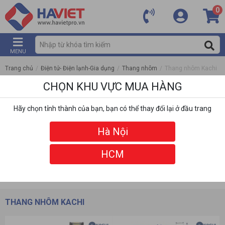
0
MENU
Trang chủ
/
Điện tử- Điện lạnh-Gia dụng
/
Thang nhôm
/
Thang nhôm Kachi
CHỌN KHU VỰC MUA HÀNG
Hãy chọn tỉnh thành của bạn, bạn có thể thay đổi lại ở đầu trang
Hà Nội
HCM
DANH MỤC
BỘ LỌC
THANG NHÔM KACHI