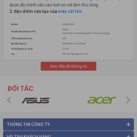
được độ chính xác cao hơn so với làm thủ công.
2. Đặc điểm cấu tạo của
máy cắt tôn
Xem đầy đủ thông tin
ĐỐI TÁC
Cấu tạo của
máy cắt tôn
với nhiều thành phần, chi tiết
Trên thị trường hiện nay có rất nhiều loại máy cắt tôn khác
nhau, tuy nhiên về mặt cấu tạo sẽ giống nhau. Mỗi thành phần
THÔNG TIN CÔNG TY
chính đều sẽ có những đặc điểm và tính năng riêng biệt để
giúp thực hiện thao tác dễ dàng và nhanh chóng hơn. Cụ thể: