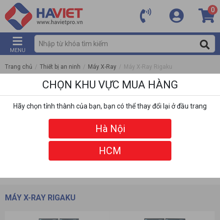
0
MENU
Trang chủ
/
Thiết bị an ninh
/
Máy X-Ray
/
Máy X-Ray Rigaku
CHỌN KHU VỰC MUA HÀNG
Hãy chọn tỉnh thành của bạn, bạn có thể thay đổi lại ở đầu trang
Hà Nội
HCM
DANH MỤC
BỘ LỌC
MÁY X-RAY RIGAKU