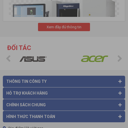
Xem đầy đủ thông tin
ĐỐI TÁC
THÔNG TIN CÔNG TY
HỖ TRỢ KHÁCH HÀNG
CHÍNH SÁCH CHUNG
Rigaku có nhiều văn phòng đại diện ở các nơi trên thế giới như
HÌNH THỨC THANH TOÁN
USA, China, Singapore, Đức, Brazil
…
Hà Việt Pro là một trong những công ty uy tín hàng đầu tại