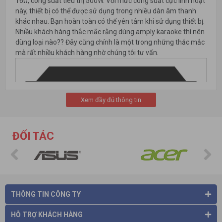
16Ω, công suất tiêu thị 500W. Với mức công suất cực linh hoạt
này, thiết bị có thể được sử dụng trong nhiều dàn âm thanh
khác nhau. Bạn hoàn toàn có thể yên tâm khi sử dụng thiết bị.
Nhiều khách hàng thắc mắc rằng dùng amply karaoke thì nên
dùng loại nào?? Đây cũng chính là một trong những thắc mắc
mà rất nhiều khách hàng nhờ chúng tôi tư vấn.
Xem đầy đủ thông tin
ĐỐI TÁC
Để giải đáp điều này, bạn cần quan tâm đến nhu cầu và mục
đích sử dụng của bạn đầu tiên, từ đó đưa ra những quyết định
đúng đắn nhất.
THÔNG TIN CÔNG TY
Linh kiện cao cấp
Tính năng tiếp theo cần phải kể đến của sản phẩm này đó
HỖ TRỢ KHÁCH HÀNG
chính là các linh kiện bên trong của sản phẩm đều là các linh