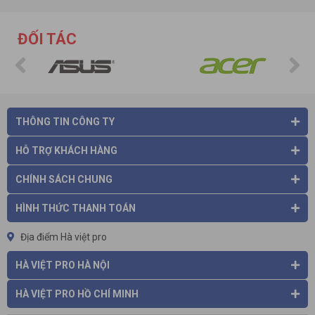
ĐỐI TÁC
THÔNG TIN CÔNG TY
HỖ TRỢ KHÁCH HÀNG
CHÍNH SÁCH CHUNG
HÌNH THỨC THANH TOÁN
Địa điểm Hà việt pro
HÀ VIỆT PRO HÀ NỘI
Mọi việc trở nên đơn giản với
thiết bị Cube
P1 - sự hợp nhất
Android Smart TVBox và máy trình chiếu cao cấp với độ
HÀ VIỆT PRO HỒ CHÍ MINH
phóng hình lớn lên đến 90 inch. Cảm giác thực sự thoả mãn