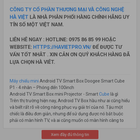
CÔNG TY CỔ PHẦN THƯƠNG MẠI VÀ CÔNG NGHỆ
HÀ VIỆT
LÀ NHÀ PHÂN PHỐI HÀNG CHÍNH HÃNG UY
TÍN SỐ MỘT VIỆT NAM.
LIÊN HÊ NGAY : HOTLINE: 0975 86 85 99 HOẶC
WEBSITE:
HTTPS://HAVIETPRO.VN/
ĐỂ ĐƯỢC TƯ
VẤN TỐT NHÂT . XIN CẢN ƠN QUÝ KHÁCH HÀNG ĐÃ
LỰA CHỌN HÀ VIÊT.
Máy chiếu mini
Android TV Smart Box Doogee Smart Cube
P1 - 4 nhân – Phóng đến 100inch
Android TV Smart Box mini Projector - Smart
Cube
là gì
Trên thị trường hiện nay, Android TV Box hầu như ai cũng hiểu
và biết rất rõ về công năng phục vụ giải trí của nó. Tậu một
chiếc là điều đơn giản, nhưng để sử dụng được nó bắt buộc
phải có màn hình TV, và ai cũng muốn có màn hình càng to
càng tốt. Để mua được cái màn hình lớn không phải là điều dễ
do giá thành cao.
Xem đầy đủ thông tin