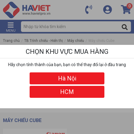
0
MENU
Trang chủ
/
TB Trình chiếu - Hiển thị
/
Máy chiếu
/
Máy chiếu Cube
CHỌN KHU VỰC MUA HÀNG
Hãy chọn tỉnh thành của bạn, bạn có thể thay đổi lại ở đầu trang
Hà Nội
HCM
DANH MỤC
BỘ LỌC
MÁY CHIẾU CUBE