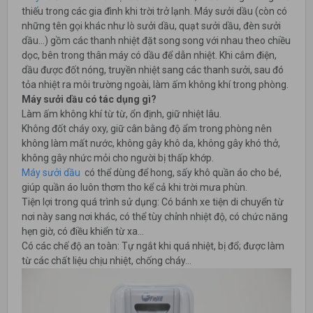
thiếu trong các gia đình khi trời trở lạnh. Máy sưởi dầu (còn có
những tên gọi khác như lò sưởi dầu, quạt sưởi dầu, đèn sưởi
dầu…) gồm các thanh nhiệt đặt song song với nhau theo chiều
dọc, bên trong thân máy có dầu để dẫn nhiệt. Khi cắm điện,
dầu được đốt nóng, truyền nhiệt sang các thanh sưởi, sau đó
tỏa nhiệt ra môi trường ngoài, làm ấm không khí trong phòng.
Máy sưởi dầu có tác dụng gì?
Làm ấm không khí từ từ, ổn định, giữ nhiệt lâu.
Không đốt cháy oxy, giữ cân bằng độ ẩm trong phòng nên
không làm mất nước, không gây khô da, không gây khó thở,
không gây nhức mỏi cho người bị thấp khớp.
Máy sưởi dầu
có thể dùng để hong, sấy khô quần áo cho bé,
giúp quần áo luôn thơm tho kể cả khi trời mưa phùn.
Tiện lợi trong quá trình sử dụng: Có bánh xe tiện di chuyển từ
nơi này sang nơi khác, có thể tùy chỉnh nhiệt độ, có chức năng
hẹn giờ, có điều khiển từ xa…
Có các chế độ an toàn: Tự ngắt khi quá nhiệt, bị đổ; được làm
từ các chất liệu chịu nhiệt, chống cháy...