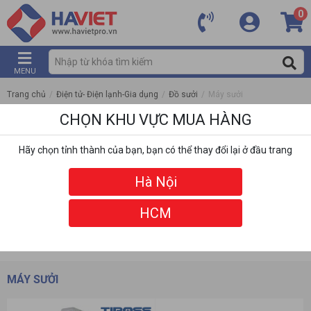
0
MENU
Trang chủ
/
Điện tử- Điện lạnh-Gia dụng
/
Đồ sưởi
/
Máy sưởi
CHỌN KHU VỰC MUA HÀNG
Hãy chọn tỉnh thành của bạn, bạn có thể thay đổi lại ở đầu trang
Hà Nội
HCM
DANH MỤC
BỘ LỌC
MÁY SƯỞI