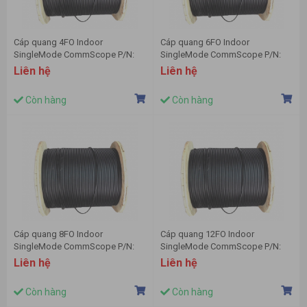
Cáp quang 4FO Indoor
Cáp quang 6FO Indoor
SingleMode CommScope P/N:
SingleMode CommScope P/N:
760068718
760009753
Liên hệ
Liên hệ
Còn hàng
Còn hàng
Cáp quang 8FO Indoor
Cáp quang 12FO Indoor
SingleMode CommScope P/N:
SingleMode CommScope P/N:
760073403
760004184
Liên hệ
Liên hệ
Còn hàng
Còn hàng