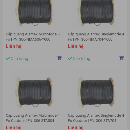
Cáp quang Alantek MultiMode 6
Cáp quang Alantek Singlemode 4
Fo | PN: 306-NMA506-Y000
Fo | PN: 306-NMA704-Y000
Liên hệ
Liên hệ
Còn hàng
Còn hàng
Cáp quang Alantek Multimode 4
Cáp quang Alantek Singlemode 4
Fo Outdoor | PN: 306-STA504-
Fo Outdoor | PN: 306-STA704-
Y000
Y000
Liên hệ
Liên hệ