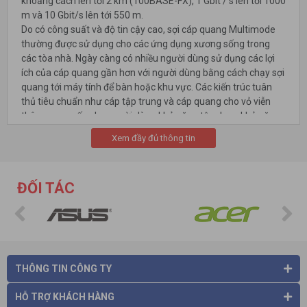
khoảng cách lên tới 2 km (100BASE-FX), 1 Gbit / s lên tới 1000
m và 10 Gbit/s lên tới 550 m.
Do có công suất và độ tin cậy cao, sợi cáp quang Multimode
thường được sử dụng cho các ứng dụng xương sống trong
các tòa nhà. Ngày càng có nhiều người dùng sử dụng các lợi
ích của cáp quang gần hơn với người dùng bằng cách chạy sợi
quang tới máy tính để bàn hoặc khu vực. Các kiến ​​trúc tuân
thủ tiêu chuẩn như cáp tập trung và cáp quang cho vỏ viễn
thông cung cấp cho người dùng khả năng tận dụng khả năng
khoảng cách của sợi bằng cách tập trung các thiết bị điện tử
Xem đầy đủ thông tin
trong phòng viễn thông, thay vì có các thiết bị điện tử hoạt
động ở mỗi tầng.
ĐỐI TÁC
THÔNG TIN CÔNG TY
HỖ TRỢ KHÁCH HÀNG
Các loại
cáp quang Multimode