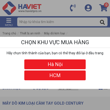
0
MENU
Trang chủ
/
Thiết bị an ninh
/
Máy dò kim loại
/
Máy dò kim loại cầm tay Gold Century
CHỌN KHU VỰC MUA HÀNG
Hãy chọn tỉnh thành của bạn, bạn có thể thay đổi lại ở đầu trang
Hà Nội
HCM
DANH MỤC
BỘ LỌC
MÁY DÒ KIM LOẠI CẦM TAY GOLD CENTURY