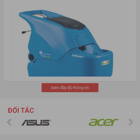
Xem đầy đủ thông tin
ĐỐI TÁC
Thời gian trước đây, khi công nghệ máy móc chưa có sự phát
triển như hiện nay thì giá thành thiết bị chà sàn khá đắt và