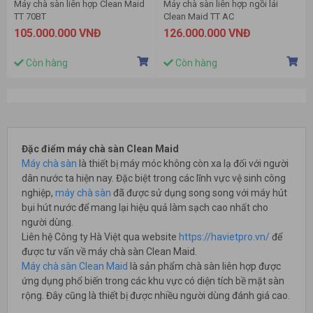
Máy chà sàn liên hợp Clean Maid
Máy chà sàn liên hợp ngồi lái
TT 70BT
Clean Maid TT AC
105.000.000 VNĐ
126.000.000 VNĐ
Còn hàng
Còn hàng
Đặc điểm máy chà sàn Clean Maid
Máy chà sàn
là thiết bị máy móc không còn xa lạ đối với người
dân nước ta hiện nay. Đặc biệt trong các lĩnh vực vệ sinh công
nghiệp,
máy chà sàn
đã được sử dụng song song với máy hút
bụi hút nước để mang lại hiệu quả làm sạch cao nhất cho
người dùng.
Liên hệ Công ty Hà Việt qua website
https://havietpro.vn/
để
được tư vấn về máy chà sàn Clean Maid.
Máy chà sàn Clean Maid
là sản phẩm chà sàn liên hợp được
ứng dụng phổ biến trong các khu vực có diện tích bề mặt sàn
rộng. Đây cũng là thiết bị được nhiều người dùng đánh giá cao.