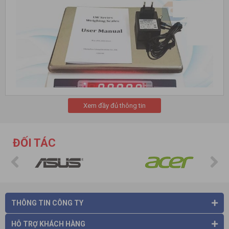
Xem đầy đủ thông tin
ĐỐI TÁC
CÔNG TY CỔ PHẦN THƯƠNG MẠI VÀ CÔNG NGHỆ HÀ VIỆT
tự
hào là nhà phân phối hàng chính
Mọi chi tiết xin liên hệ : Hotline: 0975 86 85 99 hoặc Website:
https://havietpro.vn/
để được tư vấn tốt hơn.
Các bạn sẽ hài lòng khi sử dụng các sản phẩm và dịch vụ của
THÔNG TIN CÔNG TY
chúng tôi .XIN CẢM ƠN.
HỖ TRỢ KHÁCH HÀNG