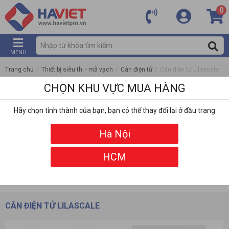
0
MENU
Trang chủ
/
Thiết bị siêu thị - mã vạch
/
Cân điện tử
/
Cân điện tử Lilascale
CHỌN KHU VỰC MUA HÀNG
Hãy chọn tỉnh thành của bạn, bạn có thể thay đổi lại ở đầu trang
Hà Nội
HCM
DANH MỤC
BỘ LỌC
CÂN ĐIỆN TỬ LILASCALE