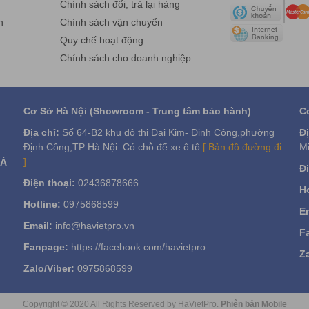
g
Chính sách đổi, trả lại hàng
n
Chính sách vận chuyển
Quy chế hoạt động
Chính sách cho doanh nghiệp
Cơ Sở Hà Nội (Showroom - Trung tâm bảo hành)
C
Địa chỉ:
Số 64-B2 khu đô thị Đại Kim- Định Công,phường
Đị
Định Công,TP Hà Nội. Có chỗ để xe ô tô
[ Bản đồ đường đi
Mi
]
VÀ
Đi
Điện thoại:
02436878666
Ho
Hotline:
0975868599
Em
Email:
info@havietpro.vn
F
Fanpage:
https://facebook.com/havietpro
Za
Zalo/Viber:
0975868599
Copyright © 2020 All Rights Reserved by HaVietPro.
Phiên bản Mobile