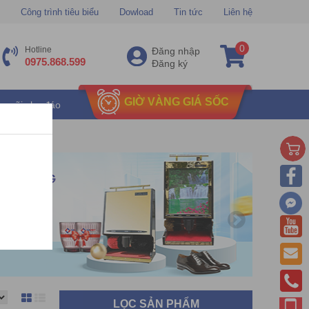
Công trình tiêu biểu
Dowload
Tin tức
Liên hệ
0
Hotline
Đăng nhập
0975.868.599
Đăng ký
GIỜ VÀNG GIÁ SỐC
u mãi chu đáo
LỌC SẢN PHẨM