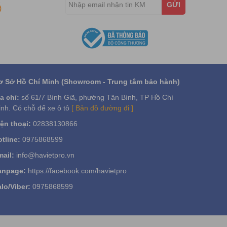
GỬI
ơ Sở Hồ Chí Minh (Showroom - Trung tâm bảo hành)
a chỉ:
số 61/7 Bình Giã, phường Tân Bình, TP Hồ Chí
nh. Có chỗ để xe ô tô
[ Bản đồ đường đi ]
ện thoại:
02838130866
tline:
0975868599
ail:
info@havietpro.vn
anpage:
https://facebook.com/havietpro
lo/Viber:
0975868599