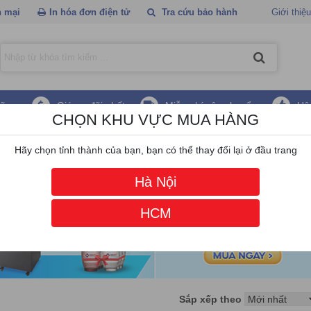
 mại
In hóa đơn điện tử
Tra cứu bảo hành
Giới thiệu
hãng
Giá ưu đãi nhất
Miễn phí vận chuyển
Hậ
CHỌN KHU VỰC MUA HÀNG
ải tự động
Hãy chọn tỉnh thành của bạn, bạn có thể thay đổi lại ở đầu trang
Hà Nội
HCM
Sắp xếp theo