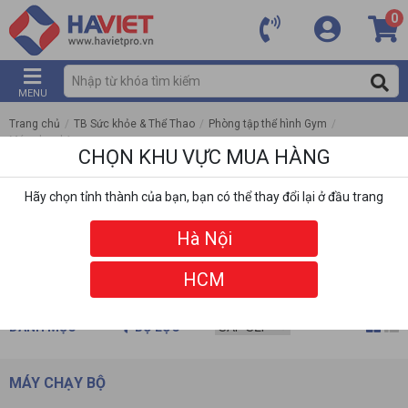
0
MENU
Trang chủ
/
TB Sức khỏe & Thể Thao
/
Phòng tập thể hình Gym
/
Máy chạy bộ
CHỌN KHU VỰC MUA HÀNG
Hãy chọn tỉnh thành của bạn, bạn có thể thay đổi lại ở đầu trang
Hà Nội
HCM
DANH MỤC
BỘ LỌC
MÁY CHẠY BỘ