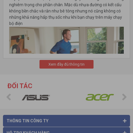
nghiêm trọng cho phần chân. Mặc dù nhựa đường có kết cấu
không bền chắc và rắn như bê tông nhưng nó cũng không có
những khả năng hấp thụ sốc như khi bạn chạy trên máy chạy
bộ điện
Xem đầy đủ thông tin
ĐỐI TÁC
Kiểm soát tốc độ
THÔNG TIN CÔNG TY
Tốc độ là một yếu tố quan trọng để làm chủ một buổi chạy thể
dục. Các máy tập chạy bộ bằng điện là một công cụ hỗ trợ